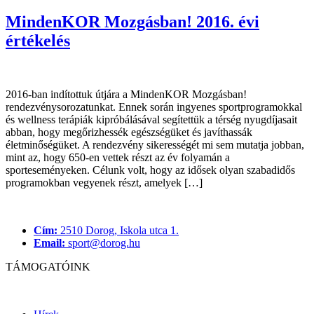
MindenKOR Mozgásban! 2016. évi
értékelés
2016-ban indítottuk útjára a MindenKOR Mozgásban!
rendezvénysorozatunkat. Ennek során ingyenes sportprogramokkal
és wellness terápiák kipróbálásával segítettük a térség nyugdíjasait
abban, hogy megőrizhessék egészségüket és javíthassák
életminőségüket. A rendezvény sikerességét mi sem mutatja jobban,
mint az, hogy 650-en vettek részt az év folyamán a
sporteseményeken. Célunk volt, hogy az idősek olyan szabadidős
programokban vegyenek részt, amelyek […]
Cím:
2510 Dorog, Iskola utca 1.
Email:
sport@dorog.hu
TÁMOGATÓINK