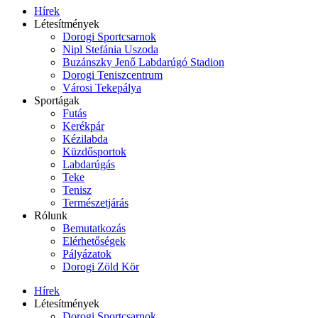
Hírek
Létesítmények
Dorogi Sportcsarnok
Nipl Stefánia Uszoda
Buzánszky Jenő Labdarúgó Stadion
Dorogi Teniszcentrum
Városi Tekepálya
Sportágak
Futás
Kerékpár
Kézilabda
Küzdősportok
Labdarúgás
Teke
Tenisz
Természetjárás
Rólunk
Bemutatkozás
Elérhetőségek
Pályázatok
Dorogi Zöld Kör
Hírek
Létesítmények
Dorogi Sportcsarnok