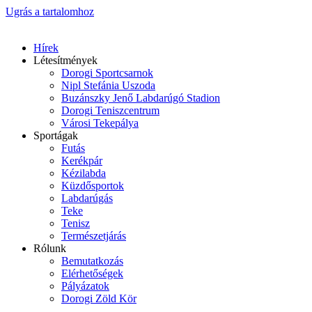
Ugrás a tartalomhoz
Hírek
Létesítmények
Dorogi Sportcsarnok
Nipl Stefánia Uszoda
Buzánszky Jenő Labdarúgó Stadion
Dorogi Teniszcentrum
Városi Tekepálya
Sportágak
Futás
Kerékpár
Kézilabda
Küzdősportok
Labdarúgás
Teke
Tenisz
Természetjárás
Rólunk
Bemutatkozás
Elérhetőségek
Pályázatok
Dorogi Zöld Kör