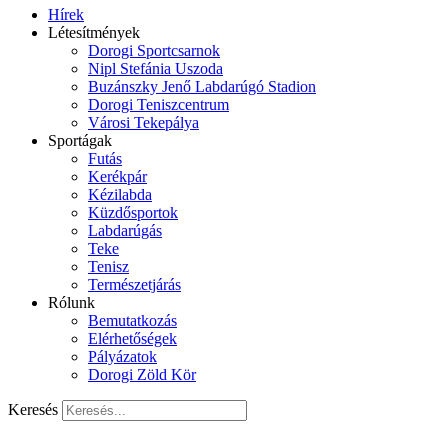
Hírek
Létesítmények
Dorogi Sportcsarnok
Nipl Stefánia Uszoda
Buzánszky Jenő Labdarúgó Stadion
Dorogi Teniszcentrum
Városi Tekepálya
Sportágak
Futás
Kerékpár
Kézilabda
Küzdősportok
Labdarúgás
Teke
Tenisz
Természetjárás
Rólunk
Bemutatkozás
Elérhetőségek
Pályázatok
Dorogi Zöld Kör
Keresés