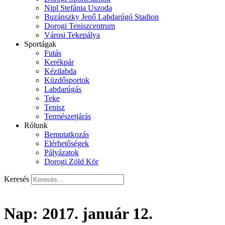
Nipl Stefánia Uszoda
Buzánszky Jenő Labdarúgó Stadion
Dorogi Teniszcentrum
Városi Tekepálya
Sportágak
Futás
Kerékpár
Kézilabda
Küzdősportok
Labdarúgás
Teke
Tenisz
Természetjárás
Rólunk
Bemutatkozás
Elérhetőségek
Pályázatok
Dorogi Zöld Kör
Keresés
Nap:
2017. január 12.