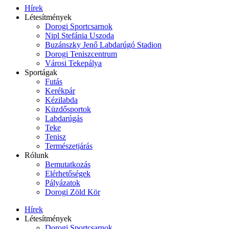
Hírek
Létesítmények
Dorogi Sportcsarnok
Nipl Stefánia Uszoda
Buzánszky Jenő Labdarúgó Stadion
Dorogi Teniszcentrum
Városi Tekepálya
Sportágak
Futás
Kerékpár
Kézilabda
Küzdősportok
Labdarúgás
Teke
Tenisz
Természetjárás
Rólunk
Bemutatkozás
Elérhetőségek
Pályázatok
Dorogi Zöld Kör
Hírek
Létesítmények
Dorogi Sportcsarnok