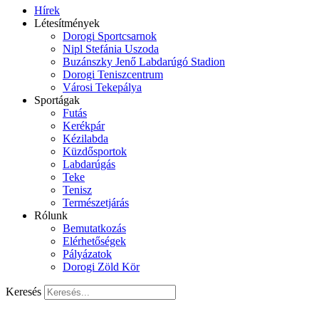
Hírek
Létesítmények
Dorogi Sportcsarnok
Nipl Stefánia Uszoda
Buzánszky Jenő Labdarúgó Stadion
Dorogi Teniszcentrum
Városi Tekepálya
Sportágak
Futás
Kerékpár
Kézilabda
Küzdősportok
Labdarúgás
Teke
Tenisz
Természetjárás
Rólunk
Bemutatkozás
Elérhetőségek
Pályázatok
Dorogi Zöld Kör
Keresés