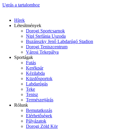
Ugrás a tartalomhoz
Hírek
Létesítmények
Dorogi Sportcsarnok
Nipl Stefánia Uszoda
Buzánszky Jenő Labdarúgó Stadion
Dorogi Teniszcentrum
Városi Tekepálya
Sportágak
Futás
Kerékpár
Kézilabda
Küzdősportok
Labdarúgás
Teke
Tenisz
Természetjárás
Rólunk
Bemutatkozás
Elérhetőségek
Pályázatok
Dorogi Zöld Kör