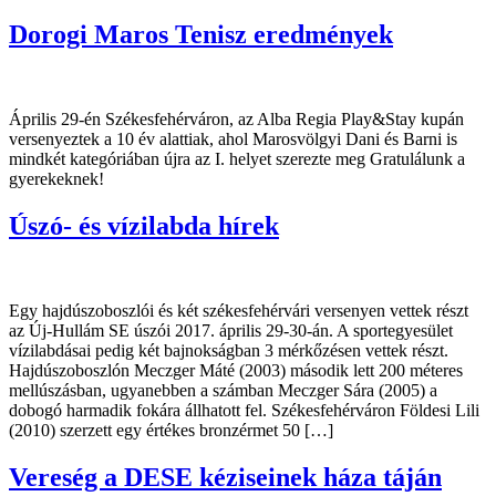
Dorogi Maros Tenisz eredmények
Április 29-én Székesfehérváron, az Alba Regia Play&Stay kupán
versenyeztek a 10 év alattiak, ahol Marosvölgyi Dani és Barni is
mindkét kategóriában újra az I. helyet szerezte meg Gratulálunk a
gyerekeknek!
Úszó- és vízilabda hírek
Egy hajdúszoboszlói és két székesfehérvári versenyen vettek részt
az Új-Hullám SE úszói 2017. április 29-30-án. A sportegyesület
vízilabdásai pedig két bajnokságban 3 mérkőzésen vettek részt.
Hajdúszoboszlón Meczger Máté (2003) második lett 200 méteres
mellúszásban, ugyanebben a számban Meczger Sára (2005) a
dobogó harmadik fokára állhatott fel. Székesfehérváron Földesi Lili
(2010) szerzett egy értékes bronzérmet 50 […]
Vereség a DESE kéziseinek háza táján