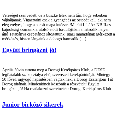
Vereséget szenvedett, de a büszke lélek nem tűri, hogy sebeiben
vájkáljanak. Vigasztalni csak a gyengét és az ostobát kell, aki nem
elég erélyes, hogy a sorsát maga intézze. /Muráti Lili/ Az NB II-es
bajnokság számunkra utolsó előtti fordulójában a második helyen
álló Tatabánya csapatához látogattunk. Igazi rangadónak ígérkezett a
mérkőzés, hiszen lányaink a dobogó harmadik […]
Együtt bringázni jó!
Április 30-án tartotta meg a Dorogi Kerékpáros Klub, a DESE
legfiatalabb szakosztálya első, szervezett kerékpártúráját. Mintegy
50 fővel, ragyogó napsütésben vágtak neki a Dorog-Esztergom-Tát-
Dorog túrának. Mindenkinek köszönik a részvételt! Együtt
bringázni jó! Ha csatlakozni szeretnétek: Dorogi Kerékpáros Klub
Junior birkózó sikerek