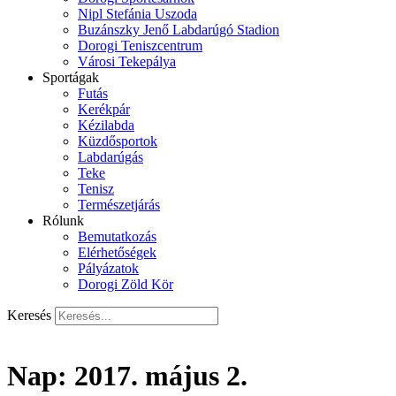
Nipl Stefánia Uszoda
Buzánszky Jenő Labdarúgó Stadion
Dorogi Teniszcentrum
Városi Tekepálya
Sportágak
Futás
Kerékpár
Kézilabda
Küzdősportok
Labdarúgás
Teke
Tenisz
Természetjárás
Rólunk
Bemutatkozás
Elérhetőségek
Pályázatok
Dorogi Zöld Kör
Keresés
Nap:
2017. május 2.