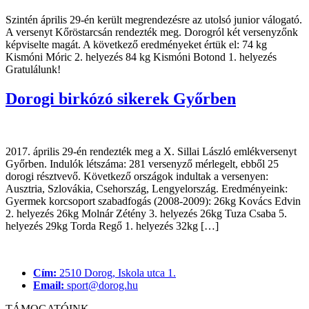
Szintén április 29-én került megrendezésre az utolsó junior válogató.
A versenyt Kőröstarcsán rendezték meg. Dorogról két versenyzőnk
képviselte magát. A következő eredményeket értük el: 74 kg
Kismóni Móric 2. helyezés 84 kg Kismóni Botond 1. helyezés
Gratulálunk!
Dorogi birkózó sikerek Győrben
2017. április 29-én rendezték meg a X. Sillai László emlékversenyt
Győrben. Indulók létszáma: 281 versenyző mérlegelt, ebből 25
dorogi résztvevő. Következő országok indultak a versenyen:
Ausztria, Szlovákia, Csehország, Lengyelország. Eredményeink:
Gyermek korcsoport szabadfogás (2008-2009): 26kg Kovács Edvin
2. helyezés 26kg Molnár Zétény 3. helyezés 26kg Tuza Csaba 5.
helyezés 29kg Torda Regő 1. helyezés 32kg […]
Cím:
2510 Dorog, Iskola utca 1.
Email:
sport@dorog.hu
TÁMOGATÓINK