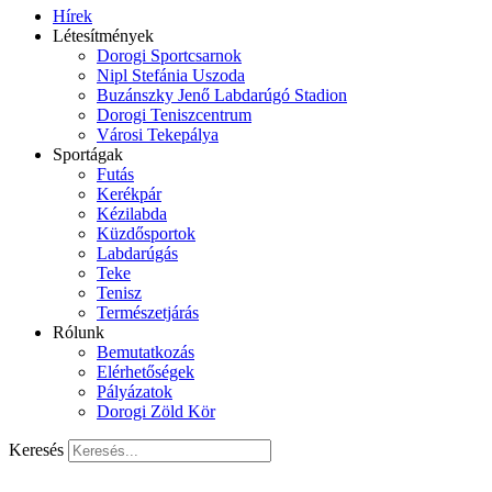
Hírek
Létesítmények
Dorogi Sportcsarnok
Nipl Stefánia Uszoda
Buzánszky Jenő Labdarúgó Stadion
Dorogi Teniszcentrum
Városi Tekepálya
Sportágak
Futás
Kerékpár
Kézilabda
Küzdősportok
Labdarúgás
Teke
Tenisz
Természetjárás
Rólunk
Bemutatkozás
Elérhetőségek
Pályázatok
Dorogi Zöld Kör
Keresés