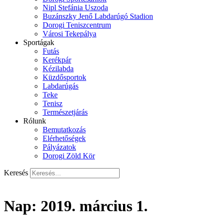
Nipl Stefánia Uszoda
Buzánszky Jenő Labdarúgó Stadion
Dorogi Teniszcentrum
Városi Tekepálya
Sportágak
Futás
Kerékpár
Kézilabda
Küzdősportok
Labdarúgás
Teke
Tenisz
Természetjárás
Rólunk
Bemutatkozás
Elérhetőségek
Pályázatok
Dorogi Zöld Kör
Keresés
Nap:
2019. március 1.