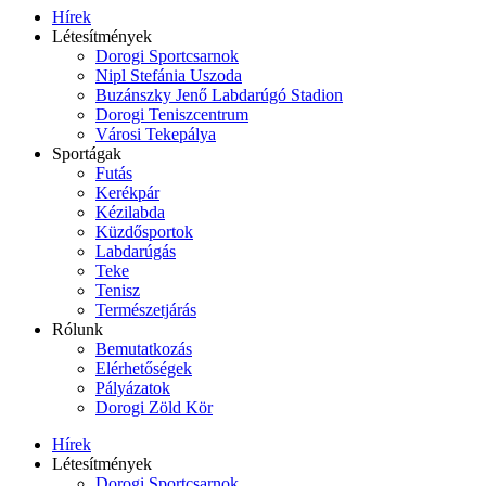
Hírek
Létesítmények
Dorogi Sportcsarnok
Nipl Stefánia Uszoda
Buzánszky Jenő Labdarúgó Stadion
Dorogi Teniszcentrum
Városi Tekepálya
Sportágak
Futás
Kerékpár
Kézilabda
Küzdősportok
Labdarúgás
Teke
Tenisz
Természetjárás
Rólunk
Bemutatkozás
Elérhetőségek
Pályázatok
Dorogi Zöld Kör
Hírek
Létesítmények
Dorogi Sportcsarnok