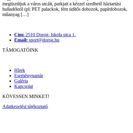
megtisztítjuk a város utcáit, parkjait a kézzel szedhető háztartási
hulladéktól (pl: PET palackok, fém üdítős dobozok, papírdobozok,
műanyag […]
Cím:
2510 Dorog, Iskola utca 1.
Email:
sport@dorog.hu
TÁMOGATÓINK
Hírek
Eseménynaptár
Galéria
Kapcsolat
KÖVESSEN MINKET!
Adatkezelési tájékoztató