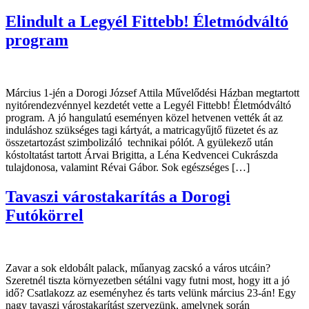
Elindult a Legyél Fittebb! Életmódváltó
program
Március 1-jén a Dorogi József Attila Művelődési Házban megtartott
nyitórendezvénnyel kezdetét vette a Legyél Fittebb! Életmódváltó
program. A jó hangulatú eseményen közel hetvenen vették át az
induláshoz szükséges tagi kártyát, a matricagyűjtő füzetet és az
összetartozást szimbolizáló technikai pólót. A gyülekező után
kóstoltatást tartott Árvai Brigitta, a Léna Kedvencei Cukrászda
tulajdonosa, valamint Révai Gábor. Sok egészséges […]
Tavaszi várostakarítás a Dorogi
Futókörrel
Zavar a sok eldobált palack, műanyag zacskó a város utcáin?
Szeretnél tiszta környezetben sétálni vagy futni most, hogy itt a jó
idő? Csatlakozz az eseményhez és tarts velünk március 23-án! Egy
nagy tavaszi várostakarítást szervezünk, amelynek során