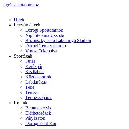
Ugrás a tartalomhoz
Hírek
Létesítmények
Dorogi Sportcsarnok
Nipl Stefánia Uszoda
Buzánszky Jenő Labdarúgó Stadion
Dorogi Teniszcentrum
Városi Tekepálya
Sportágak
Futás
Kerékpár
Kézilabda
Küzdősportok
Labdarúgás
Teke
Tenisz
Természetjárás
Rólunk
Bemutatkozás
Elérhetőségek
Pályázatok
Dorogi Zöld Kör