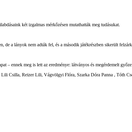
kézilabdásaink két izgalmas mérkőzésen mutathatták meg tudásukat.
n, de a lányok nem adták fel, és a második játékrészben sikerült felzá
csapat – ennek meg is lett az eredménye: látványos és megérdemelt győz
 Lili Csilla, Reizer Lili, Vágvölgyi Flóra, Szarka Dóra Panna , Tóth 