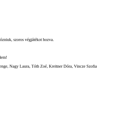
rkózniuk, szoros végjátékot hozva.
elem!
Csenge, Nagy Laura, Tóth Zoé, Kreitner Dóra, Vincze Szofia