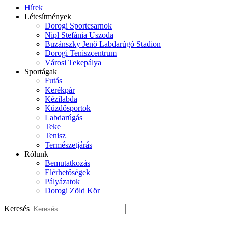
Hírek
Létesítmények
Dorogi Sportcsarnok
Nipl Stefánia Uszoda
Buzánszky Jenő Labdarúgó Stadion
Dorogi Teniszcentrum
Városi Tekepálya
Sportágak
Futás
Kerékpár
Kézilabda
Küzdősportok
Labdarúgás
Teke
Tenisz
Természetjárás
Rólunk
Bemutatkozás
Elérhetőségek
Pályázatok
Dorogi Zöld Kör
Keresés