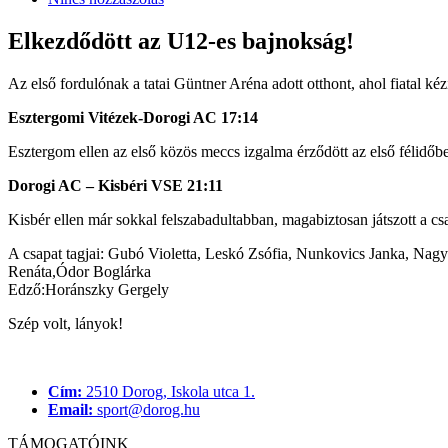
Elkezdődött az U12-es bajnokság!
Az első fordulónak a tatai Güntner Aréna adott otthont, ahol fiatal 
Esztergomi Vitézek-Dorogi AC 17:14
Esztergom ellen az első közös meccs izgalma érződött az első félidőbe
Dorogi AC – Kisbéri VSE 21:11
Kisbér ellen már sokkal felszabadultabban, magabiztosan játszott a 
A csapat tagjai: Gubó Violetta, Leskó Zsófia, Nunkovics Janka, Nagy
Renáta,Ódor Boglárka
Edző:Horánszky Gergely
Szép volt, lányok!
Cím:
2510 Dorog, Iskola utca 1.
Email:
sport@dorog.hu
TÁMOGATÓINK