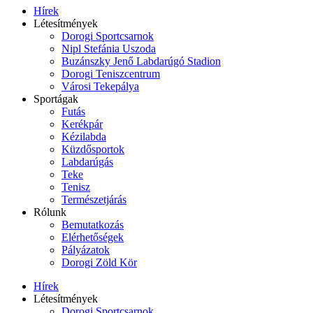
Hírek
Létesítmények
Dorogi Sportcsarnok
Nipl Stefánia Uszoda
Buzánszky Jenő Labdarúgó Stadion
Dorogi Teniszcentrum
Városi Tekepálya
Sportágak
Futás
Kerékpár
Kézilabda
Küzdősportok
Labdarúgás
Teke
Tenisz
Természetjárás
Rólunk
Bemutatkozás
Elérhetőségek
Pályázatok
Dorogi Zöld Kör
Hírek
Létesítmények
Dorogi Sportcsarnok