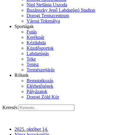
Nipl Stefánia Uszoda
Buzánszky Jenő Labdarúgó Stadion
Dorogi Teniszcentrum
Városi Tekepálya
Sportágak
Futás
Kerékpár
Kézilabda
Küzdősportok
Labdarúgás
Teke
Tenisz
Természetjárás
Rólunk
Bemutatkozás
Elérhetőségek
Pályázatok
Dorogi Zöld Kör
Keresés
2025. október 14.
Nincs hozzászólás