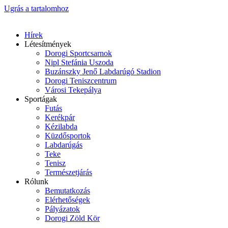
Ugrás a tartalomhoz
Hírek
Létesítmények
Dorogi Sportcsarnok
Nipl Stefánia Uszoda
Buzánszky Jenő Labdarúgó Stadion
Dorogi Teniszcentrum
Városi Tekepálya
Sportágak
Futás
Kerékpár
Kézilabda
Küzdősportok
Labdarúgás
Teke
Tenisz
Természetjárás
Rólunk
Bemutatkozás
Elérhetőségek
Pályázatok
Dorogi Zöld Kör