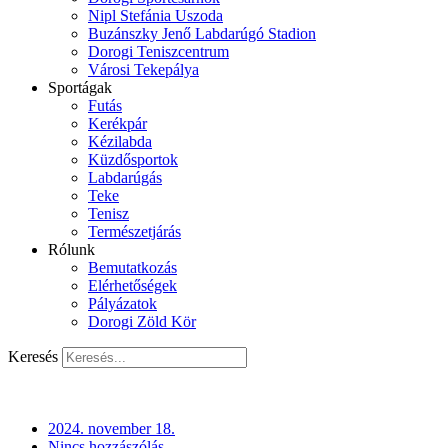
Nipl Stefánia Uszoda
Buzánszky Jenő Labdarúgó Stadion
Dorogi Teniszcentrum
Városi Tekepálya
Sportágak
Futás
Kerékpár
Kézilabda
Küzdősportok
Labdarúgás
Teke
Tenisz
Természetjárás
Rólunk
Bemutatkozás
Elérhetőségek
Pályázatok
Dorogi Zöld Kör
Keresés
2024. november 18.
Nincs hozzászólás