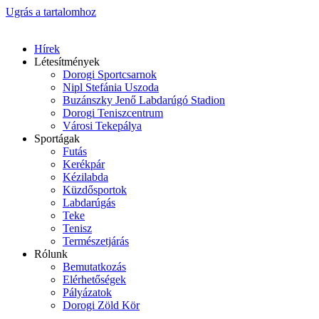
Ugrás a tartalomhoz
Hírek
Létesítmények
Dorogi Sportcsarnok
Nipl Stefánia Uszoda
Buzánszky Jenő Labdarúgó Stadion
Dorogi Teniszcentrum
Városi Tekepálya
Sportágak
Futás
Kerékpár
Kézilabda
Küzdősportok
Labdarúgás
Teke
Tenisz
Természetjárás
Rólunk
Bemutatkozás
Elérhetőségek
Pályázatok
Dorogi Zöld Kör