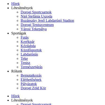
Hírek
Létesítmények
Dorogi Sportcsarnok
Nipl Stefánia Uszoda
Buzánszky Jenő Labdarúgó Stadion
Dorogi Teniszcentrum
Városi Tekepálya
Sportágak
Futás
Kerékpár
Kézilabda
Küzdősportok
Labdarúgás
Teke
Tenisz
Természetjárás
Rólunk
Bemutatkozás
Elérhetőségek
Pályázatok
Dorogi Zöld Kör
Hírek
Létesítmények
Dorogi Sportcsarnok