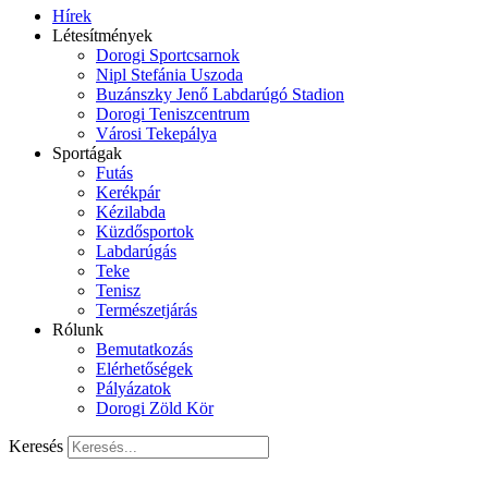
Hírek
Létesítmények
Dorogi Sportcsarnok
Nipl Stefánia Uszoda
Buzánszky Jenő Labdarúgó Stadion
Dorogi Teniszcentrum
Városi Tekepálya
Sportágak
Futás
Kerékpár
Kézilabda
Küzdősportok
Labdarúgás
Teke
Tenisz
Természetjárás
Rólunk
Bemutatkozás
Elérhetőségek
Pályázatok
Dorogi Zöld Kör
Keresés