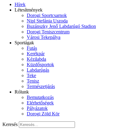
Hírek
Létesítmények
Dorogi Sportcsarnok
Nipl Stefánia Uszoda
Buzánszky Jenő Labdarúgó Stadion
Dorogi Teniszcentrum
Városi Tekepálya
Sportágak
Futás
Kerékpár
Kézilabda
Küzdősportok
Labdarúgás
Teke
Tenisz
Természetjárás
Rólunk
Bemutatkozás
Elérhetőségek
Pályázatok
Dorogi Zöld Kör
Keresés