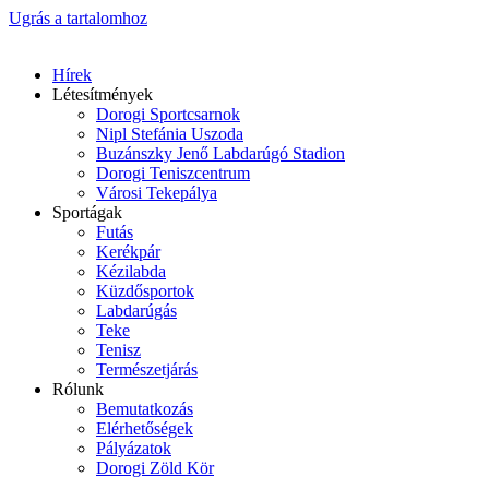
Ugrás a tartalomhoz
Hírek
Létesítmények
Dorogi Sportcsarnok
Nipl Stefánia Uszoda
Buzánszky Jenő Labdarúgó Stadion
Dorogi Teniszcentrum
Városi Tekepálya
Sportágak
Futás
Kerékpár
Kézilabda
Küzdősportok
Labdarúgás
Teke
Tenisz
Természetjárás
Rólunk
Bemutatkozás
Elérhetőségek
Pályázatok
Dorogi Zöld Kör