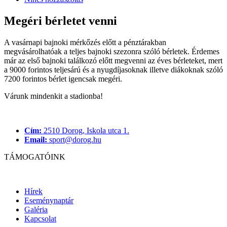
Megéri bérletet venni
A vasárnapi bajnoki mérkőzés előtt a pénztárakban
megvásárolhatóak a teljes bajnoki szezonra szóló bérletek. Érdemes
már az első bajnoki találkozó előtt megvenni az éves bérleteket, mert
a 9000 forintos teljesárú és a nyugdíjasoknak illetve diákoknak szóló
7200 forintos bérlet igencsak megéri.
Várunk mindenkit a stadionba!
Cím:
2510 Dorog, Iskola utca 1.
Email:
sport@dorog.hu
TÁMOGATÓINK
Hírek
Eseménynaptár
Galéria
Kapcsolat