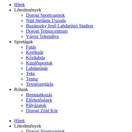
Hírek
Létesítmények
Dorogi Sportcsarnok
Nipl Stefánia Uszoda
Buzánszky Jenő Labdarúgó Stadion
Dorogi Teniszcentrum
Városi Tekepálya
Sportágak
Futás
Kerékpár
Kézilabda
Küzdősportok
Labdarúgás
Teke
Tenisz
Természetjárás
Rólunk
Bemutatkozás
Elérhetőségek
Pályázatok
Dorogi Zöld Kör
Hírek
Létesítmények
Dorogi Sportcsarnok