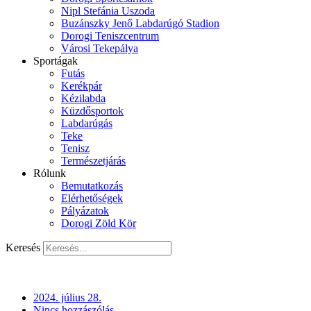
Nipl Stefánia Uszoda
Buzánszky Jenő Labdarúgó Stadion
Dorogi Teniszcentrum
Városi Tekepálya
Sportágak
Futás
Kerékpár
Kézilabda
Küzdősportok
Labdarúgás
Teke
Tenisz
Természetjárás
Rólunk
Bemutatkozás
Elérhetőségek
Pályázatok
Dorogi Zöld Kör
Keresés
2024. július 28.
Nincs hozzászólás