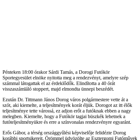
Pénteken 18:00 órakor Sárdi Tamás, a Dorogi Futókör
Sportegyesület elnöke nyitotta meg a rendezvényt, amelyre szép
számmal látogattak el az érdeklődők. Elindította a 40 órát
visszaszámláló stoppert, majd elmondta ünnepi beszédét.
Ezután Dr. Tittmann János Dorog város polgármestere vette át a
szót, aki kiemelte, a teljesítmények korát éljük. Dorogot az itt élők
teljesítménye tette várossá, ez adjon erőt a futóknak ebben a nagy
melegben. Kiemelte, hogy a Futókör tagjai büszkék lehetnek a
futóteljesítményükre és erre a színvonalas rendezvényre egyaránt.
Erős Gábor, a térség országgyűlési képviselője felidézte Dorog
korábbi sportsikereit. Örömmel üdvözölte az Esztergomi Futóművek