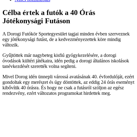
Célba értek a futók a 40 Órás
Jótékonysági Futáson
A Dorogi Futókör Sportegyesület tagjai minden évben szerveznek
egy jótékonysági futást, de a kedvezményezettek köre mindig
változik.
Gyűjtöttek már nagybeteg kisfiú gyógykezelésére, a dorogi
óvodások kültéri játékaira, idén pedig a dorogi általános iskolások
tanévkezdését szerették volna segíteni.
Mivel Dorog idén ünnepli várossá avatásának 40. évfordulóját, ezért
gondoltak egy merészet és úgy döntöttek, az eddig 24 órás eseményt
kibővítik 40 órásra. És hogy ne csak a futásról szóljon az egész
rendezvény, ezért változatos programokat hirdettek meg.