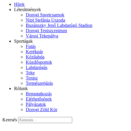
Hírek
Létesítmények
Dorogi Sportcsarnok
Nipl Stefánia Uszoda
Buzánszky Jenő Labdarúgó Stadion
Dorogi Teniszcentrum
Városi Tekepálya
Sportágak
Futás
Kerékpár
Kézilabda
Küzdősportok
Labdarúgás
Teke
Tenisz
Természetjárás
Rólunk
Bemutatkozás
Elérhetőségek
Pályázatok
Dorogi Zöld Kör
Keresés