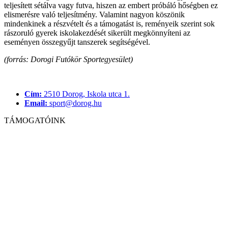
teljesített sétálva vagy futva, hiszen az embert próbáló hőségben ez
elismerésre való teljesítmény. Valamint nagyon köszönik
mindenkinek a részvételt és a támogatást is, reményeik szerint sok
rászoruló gyerek iskolakezdését sikerült megkönnyíteni az
eseményen összegyűjt tanszerek segítségével.
(forrás: Dorogi Futókör Sportegyesület)
Cím:
2510 Dorog, Iskola utca 1.
Email:
sport@dorog.hu
TÁMOGATÓINK