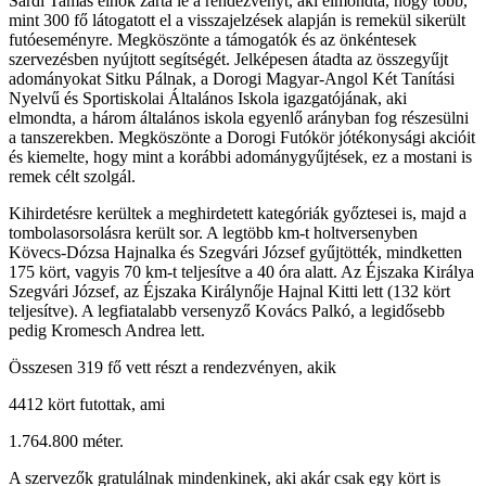
Sárdi Tamás elnök zárta le a rendezvényt, aki elmondta, hogy több,
mint 300 fő látogatott el a visszajelzések alapján is remekül sikerült
futóeseményre. Megköszönte a támogatók és az önkéntesek
szervezésben nyújtott segítségét. Jelképesen átadta az összegyűjt
adományokat Sitku Pálnak, a Dorogi Magyar-Angol Két Tanítási
Nyelvű és Sportiskolai Általános Iskola igazgatójának, aki
elmondta, a három általános iskola egyenlő arányban fog részesülni
a tanszerekben. Megköszönte a Dorogi Futókör jótékonysági akcióit
és kiemelte, hogy mint a korábbi adománygyűjtések, ez a mostani is
remek célt szolgál.
Kihirdetésre kerültek a meghirdetett kategóriák győztesei is, majd a
tombolasorsolásra került sor. A legtöbb km-t holtversenyben
Kövecs-Dózsa Hajnalka és Szegvári József gyűjtötték, mindketten
175 kört, vagyis 70 km-t teljesítve a 40 óra alatt. Az Éjszaka Királya
Szegvári József, az Éjszaka Királynője Hajnal Kitti lett (132 kört
teljesítve). A legfiatalabb versenyző Kovács Palkó, a legidősebb
pedig Kromesch Andrea lett.
Összesen 319 fő vett részt a rendezvényen, akik
4412 kört futottak, ami
1.764.800 méter.
A szervezők gratulálnak mindenkinek, aki akár csak egy kört is