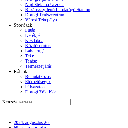
Nipl Stefánia Uszoda
Buzánszky Jenő Labdarúgó Stadion
Dorogi Teniszcentrum
Városi Tekepálya
Sportágak
Futás
Kerékpár
Kézilabda
Küzdősportok
Labdarúgás
Teke
Tenisz
Természetjárás
Rólunk
Bemutatkozás
Elérhetőségek
Pályázatok
Dorogi Zöld Kör
Keresés
2024. augusztus 26.
Nincs hozzászólás