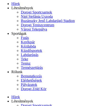
Hírek
Létesítmények
Dorogi Sportcsarnok
Nipl Stefánia Uszoda
Buzánszky Jenő Labdarúgó Stadion
Dorogi Teniszcentrum
Városi Tekepálya
Sportágak
Futás
Kerékpár
Kézilabda
Küzdősportok
Labdarúgás
Teke
Tenisz
Természetjárás
Rólunk
Bemutatkozás
Elérhetőségek
Pályázatok
Dorogi Zöld Kör
Hírek
Létesítmények
Dorogi Sportcsarnok