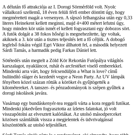
A délután fő attrakciója az I. Dorogi Sörmérföld volt. Nyolc
vállalkozó szellemű, 18 éven felüli férfi ember döntött úgy, hogy
megméretteti magát a versenyen. A sípszó felhangzása után egy 0,33
literes Heinekent kellett meginni, majd 4×400 métert lefutni úgy,
hogy minden kör után ismét el kellett fogyasztani egy dobozos sört.
A futók dolgát a 38 fokos hőségi is megnehezítette, így voltak,
akiknek a 3. kör után a tisztes teljesítés lett a fő céljük. A dobogó
legfelső fokára végül Egri Viktor állhatott fel, a második helyezett
Sárdi Tamás, a harmadik pedig Farkas Dániel lett.
Sötétedés után megtelt a Zöld Kör Rekortán Futópálya világítós
karszalagot, nyakláncot, ruhát és arcfestéket viselő emberekkel.
Mindenki arra várt, hogy felcsendüljön a What is love? című
buliindító sláger és kezdetét vegye a Neon Party. Az UV lámpák
fényében közel százan rótták a köröket és gyűjtögették a
kilométereket. A tanszer- és pénzadományok is szépen gyűltek a
dorogi iskolások javára.
Vasárnap egy bundáskenyér-tea reggeli várta a kora reggeli futókat.
Mindenki jókedvűen fogyasztotta az ízletes falatokat, jó volt
visszapótolni az elvesztett kalóriákat. Az utolsó másodperceket
közösen számlálták vissza a megjelentek és üdvrivalgással
köszöntötték az utolsó teljesítőket.