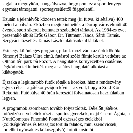
tagjait a megnyitón, hangsúlyozva, hogy pont ez a sport lényege:
egymást támogatni, sportegyesülettől függetlenül.
Ezután a jelenlévők közösen tettek meg (ki futva, ki sétálva) 400
métert a pályán. Eközben megtekinthették a Dorog város elmúlt 40
évének sport sikereit bemutató szabadtéri tárlatot. Az 1984-es évet
prezentáló táblát Erős Gábor, Dr. Tittmann János, Sárdi Tamás,
Szegvári József és Tamás László aláírásukkal látták el.
Este egy különleges program, piknik mozi várta az érdeklődőket.
Simonyi Balázs Ultra című, futásról szóló filmje került vetítésre az
Otthon téri park fái között. A hangulatos környezetben családias
légkörben tekinthették meg a sajátos hangulatú alkotást a
kilátogatók.
Éjszaka a legkitartóbb futók rótták a köröket, hisz a rendezvény
egyik célja – a jótékonyságon kívül – az volt, hogy a Zöld Kör
Rekortán Futópálya 40 órán keresztül folyamatosan használatban
legyen.
A programok szombaton tovább folytatódtak. Délelőtt játékos
futóedzésen vehettek részt a sportos gyerekek, majd Cserni Ágota, a
NutriCompass Finomító Ponttól egészséges ételekből
(zöldségkrémes és fetasajtos tortilla falatok, mini szendvicsek,
tortellini nyársak és kókuszgolyó) tartott kóstolót.