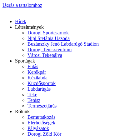
Ugrás a tartalomhoz
Hírek
Létesítmények
Dorogi Sportcsarnok
Nipl Stefánia Uszoda
Buzánszky Jenő Labdarúgó Stadion
Dorogi Teniszcentrum
Városi Tekepálya
Sportágak
Futás
Kerékpár
Kézilabda
Küzdősportok
Labdarúgás
Teke
Tenisz
Természetjárás
Rólunk
Bemutatkozás
Elérhetőségek
Pályázatok
Dorogi Zöld Kör