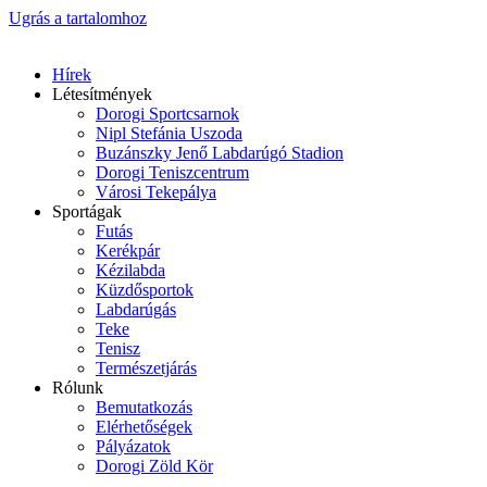
Ugrás a tartalomhoz
Hírek
Létesítmények
Dorogi Sportcsarnok
Nipl Stefánia Uszoda
Buzánszky Jenő Labdarúgó Stadion
Dorogi Teniszcentrum
Városi Tekepálya
Sportágak
Futás
Kerékpár
Kézilabda
Küzdősportok
Labdarúgás
Teke
Tenisz
Természetjárás
Rólunk
Bemutatkozás
Elérhetőségek
Pályázatok
Dorogi Zöld Kör