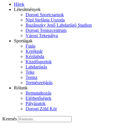
Hírek
Létesítmények
Dorogi Sportcsarnok
Nipl Stefánia Uszoda
Buzánszky Jenő Labdarúgó Stadion
Dorogi Teniszcentrum
Városi Tekepálya
Sportágak
Futás
Kerékpár
Kézilabda
Küzdősportok
Labdarúgás
Teke
Tenisz
Természetjárás
Rólunk
Bemutatkozás
Elérhetőségek
Pályázatok
Dorogi Zöld Kör
Keresés