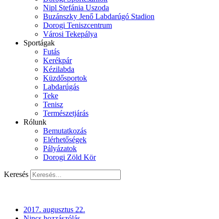
Nipl Stefánia Uszoda
Buzánszky Jenő Labdarúgó Stadion
Dorogi Teniszcentrum
Városi Tekepálya
Sportágak
Futás
Kerékpár
Kézilabda
Küzdősportok
Labdarúgás
Teke
Tenisz
Természetjárás
Rólunk
Bemutatkozás
Elérhetőségek
Pályázatok
Dorogi Zöld Kör
Keresés
2017. augusztus 22.
Nincs hozzászólás