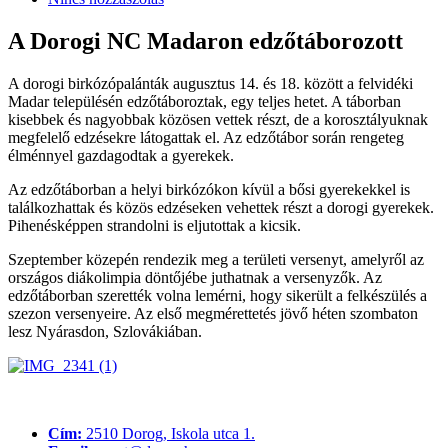
A Dorogi NC Madaron edzőtáborozott
A dorogi birkózópalánták augusztus 14. és 18. között a felvidéki
Madar településén edzőtáboroztak, egy teljes hetet. A táborban
kisebbek és nagyobbak közösen vettek részt, de a korosztályuknak
megfelelő edzésekre látogattak el. Az edzőtábor során rengeteg
élménnyel gazdagodtak a gyerekek.
Az edzőtáborban a helyi birkózókon kívül a bősi gyerekekkel is
találkozhattak és közös edzéseken vehettek részt a dorogi gyerekek.
Pihenésképpen strandolni is eljutottak a kicsik.
Szeptember közepén rendezik meg a területi versenyt, amelyről az
országos diákolimpia döntőjébe juthatnak a versenyzők. Az
edzőtáborban szerették volna lemérni, hogy sikerült a felkészülés a
szezon versenyeire. Az első megmérettetés jövő héten szombaton
lesz Nyárasdon, Szlovákiában.
Cím:
2510 Dorog, Iskola utca 1.