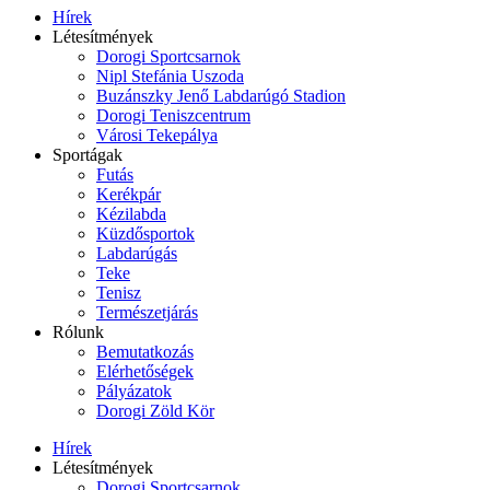
Hírek
Létesítmények
Dorogi Sportcsarnok
Nipl Stefánia Uszoda
Buzánszky Jenő Labdarúgó Stadion
Dorogi Teniszcentrum
Városi Tekepálya
Sportágak
Futás
Kerékpár
Kézilabda
Küzdősportok
Labdarúgás
Teke
Tenisz
Természetjárás
Rólunk
Bemutatkozás
Elérhetőségek
Pályázatok
Dorogi Zöld Kör
Hírek
Létesítmények
Dorogi Sportcsarnok