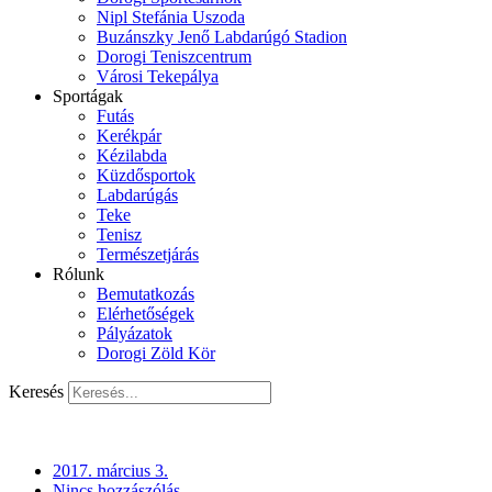
Nipl Stefánia Uszoda
Buzánszky Jenő Labdarúgó Stadion
Dorogi Teniszcentrum
Városi Tekepálya
Sportágak
Futás
Kerékpár
Kézilabda
Küzdősportok
Labdarúgás
Teke
Tenisz
Természetjárás
Rólunk
Bemutatkozás
Elérhetőségek
Pályázatok
Dorogi Zöld Kör
Keresés
2017. március 3.
Nincs hozzászólás