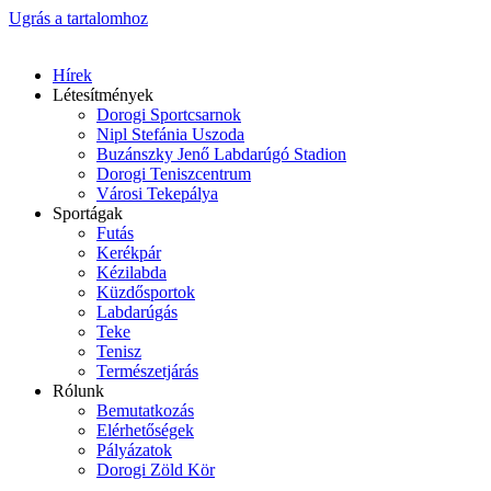
Ugrás a tartalomhoz
Hírek
Létesítmények
Dorogi Sportcsarnok
Nipl Stefánia Uszoda
Buzánszky Jenő Labdarúgó Stadion
Dorogi Teniszcentrum
Városi Tekepálya
Sportágak
Futás
Kerékpár
Kézilabda
Küzdősportok
Labdarúgás
Teke
Tenisz
Természetjárás
Rólunk
Bemutatkozás
Elérhetőségek
Pályázatok
Dorogi Zöld Kör