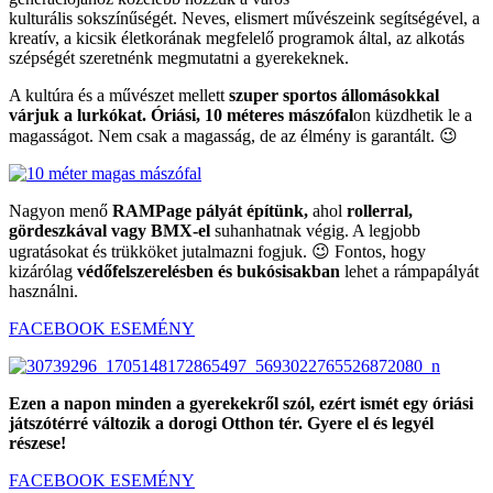
kulturális sokszínűségét. Neves, elismert művészeink segítségével, a
kreatív, a kicsik életkorának megfelelő programok által, az alkotás
szépségét szeretnénk megmutatni a gyerekeknek.
A kultúra és a művészet mellett
szuper
sportos állomásokkal
várjuk a lurkókat.
Óriási, 10 méteres mászófal
on küzdhetik le a
magasságot. Nem csak a magasság, de az élmény is garantált. 😉
Nagyon menő
RAMPage pályát építünk,
ahol
rollerral,
gördeszkával vagy BMX-el
suhanhatnak végig. A legjobb
ugratásokat és trükköket jutalmazni fogjuk. 😉
Fontos, hogy
kizárólag
védőfelszerelésben és bukósisakban
lehet a rámpapályát
használni.
FACEBOOK ESEMÉNY
Ezen a napon minden a gyerekekről szól, ezért ismét egy óriási
játszótérré változik a dorogi Otthon tér.
Gyere el és legyél
részese!
FACEBOOK ESEMÉNY