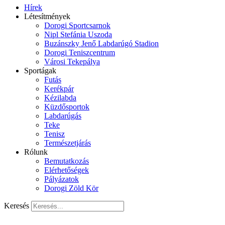
Hírek
Létesítmények
Dorogi Sportcsarnok
Nipl Stefánia Uszoda
Buzánszky Jenő Labdarúgó Stadion
Dorogi Teniszcentrum
Városi Tekepálya
Sportágak
Futás
Kerékpár
Kézilabda
Küzdősportok
Labdarúgás
Teke
Tenisz
Természetjárás
Rólunk
Bemutatkozás
Elérhetőségek
Pályázatok
Dorogi Zöld Kör
Keresés