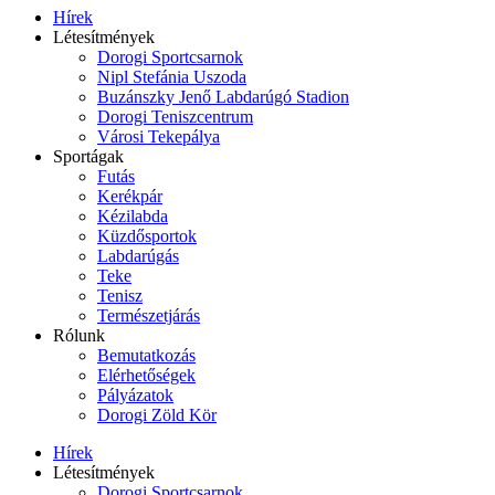
Hírek
Létesítmények
Dorogi Sportcsarnok
Nipl Stefánia Uszoda
Buzánszky Jenő Labdarúgó Stadion
Dorogi Teniszcentrum
Városi Tekepálya
Sportágak
Futás
Kerékpár
Kézilabda
Küzdősportok
Labdarúgás
Teke
Tenisz
Természetjárás
Rólunk
Bemutatkozás
Elérhetőségek
Pályázatok
Dorogi Zöld Kör
Hírek
Létesítmények
Dorogi Sportcsarnok