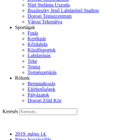
Nipl Stefánia Uszoda
Buzánszky Jenő Labdarúgó Stadion
Dorogi Teniszcentrum
Városi Tekepálya
Sportágak
Futás
Kerékpár
Kézilabda
Küzdősportok
Labdarúgás
Teke
Tenisz
Természetjárás
Rólunk
Bemutatkozás
Elérhetőségek
Pályázatok
Dorogi Zöld Kör
Keresés
2019. május 14.
Nincs hozzászólás