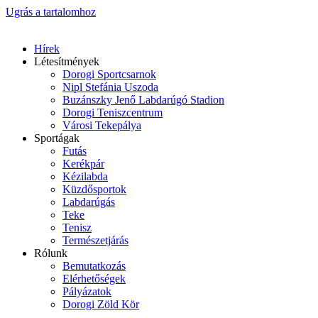
Ugrás a tartalomhoz
Hírek
Létesítmények
Dorogi Sportcsarnok
Nipl Stefánia Uszoda
Buzánszky Jenő Labdarúgó Stadion
Dorogi Teniszcentrum
Városi Tekepálya
Sportágak
Futás
Kerékpár
Kézilabda
Küzdősportok
Labdarúgás
Teke
Tenisz
Természetjárás
Rólunk
Bemutatkozás
Elérhetőségek
Pályázatok
Dorogi Zöld Kör