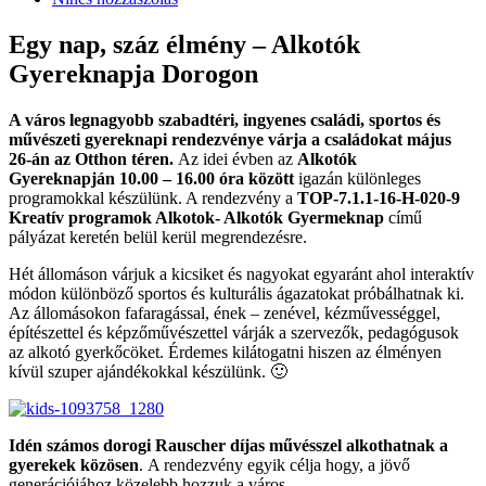
Egy nap, száz élmény – Alkotók
Gyereknapja Dorogon
A város legnagyobb szabadtéri, ingyenes családi, sportos és
művészeti gyereknapi rendezvénye várja a családokat május
26-án az Otthon téren.
Az idei évben az
Alkotók
Gyereknapján
10.00 – 16.00 óra között
igazán különleges
programokkal készülünk. A rendezvény a
TOP-7.1.1-16-H-020-9
Kreatív programok Alkotok- Alkotók
Gyermeknap
című
pályázat keretén belül kerül megrendezésre.
Hét állomáson várjuk a kicsiket és nagyokat egyaránt ahol interaktív
módon különböző sportos és kulturális ágazatokat próbálhatnak ki.
Az állomásokon fafaragással, ének – zenével, kézművességgel,
építészettel és képzőművészettel várják a szervezők, pedagógusok
az alkotó gyerkőcöket. Érdemes kilátogatni hiszen az élményen
kívül szuper ajándékokkal készülünk. 🙂
Idén számos dorogi Rauscher díjas művésszel alkothatnak a
gyerekek közösen
. A rendezvény egyik célja hogy, a jövő
generációjához közelebb hozzuk a város