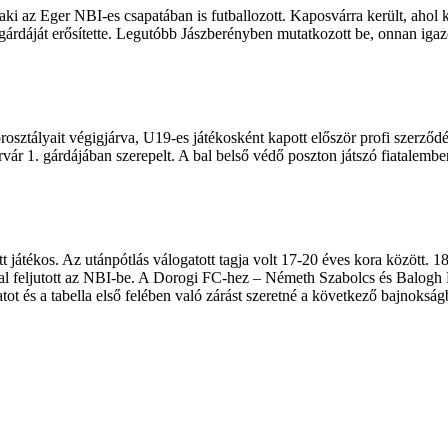
ki az Eger NBI-es csapatában is futballozott. Kaposvárra került, ahol
gárdáját erősítette. Legutóbb Jászberényben mutatkozott be, onnan ig
osztályait végigjárva, U19-es játékosként kapott először profi szerződés
rvár 1. gárdájában szerepelt. A bal belső védő poszton játszó fiatalemb
játékos. Az utánpótlás válogatott tagja volt 17-20 éves kora között. 18
val feljutott az NBI-be. A Dorogi FC-hez – Németh Szabolcs és Balogh P
atot és a tabella első felében való zárást szeretné a következő bajnokság