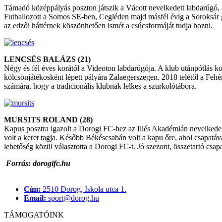
Támadó középpályás poszton játszik a Vácott nevelkedett labdarúgó, a
Futballozott a Somos SE-ben, Cegléden majd másfél évig a Soroksár 
az edzői háttérnek köszönhetően ismét a csúcsformáját tudja hozni.
LENCSÉS BALÁZS (21)
Négy és fél éves korától a Videoton labdarúgója. A klub utánpótlás kor
kölcsönjátékosként lépett pályára Zalaegerszegen. 2018 telétől a Fehé
számára, hogy a tradicionális klubnak lelkes a szurkolótábora.
MURSITS ROLAND (28)
Kapus posztra igazolt a Dorogi FC-hez az Illés Akadémián nevelkedett 
volt a keret tagja. Később Békéscsabán volt a kapu őre, ahol csapatá
lehetőség közül választotta a Dorogi FC-t. Jó szezont, összetartó csap
Forrás: dorogifc.hu
Cím:
2510 Dorog, Iskola utca 1.
Email:
sport@dorog.hu
TÁMOGATÓINK