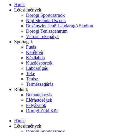
Hírek
Létesítmények
Dorogi Sportcsarnok
Nipl Stefánia Uszoda
Buzánszky Jenő Labdarúgó Stadion
Dorogi Teniszcentrum
Városi Tekepálya
Sportágak
Futás
Kerékpár
Kézilabda
Küzdősportok
Labdarúgás
Teke
Tenisz
Természetjárás
Rólunk
Bemutatkozás
Elérhetőségek
Pályázatok
Dorogi Zöld Kör
Hírek
Létesítmények
Dorogi Sportcsarnok