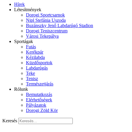
Hírek
Létesítmények
Dorogi Sportcsarnok
Nipl Stefánia Uszoda
Buzánszky Jenő Labdarúgó Stadion
Dorogi Teniszcentrum
Városi Tekepálya
Sportágak
Futás
Kerékpár
Kézilabda
Küzdősportok
Labdarúgás
Teke
Tenisz
Természetjárás
Rólunk
Bemutatkozás
Elérhetőségek
Pályázatok
Dorogi Zöld Kör
Keresés