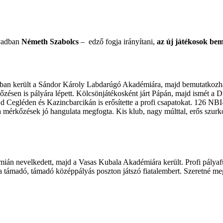
évadban
Németh Szabolcs
– edző fogja irányítani,
az új játékosok bem
ában került a Sándor Károly Labdarúgó Akadémiára, majd bemutatkozha
zésen is pályára lépett. Kölcsönjátékosként járt Pápán, majd ismét a D
jd Cegléden és Kazincbarcikán is erősítette a profi csapatokat. 126 NBI
 mérkőzések jó hangulata megfogta. Kis klub, nagy múlttal, erős szurkol
mián nevelkedett, majd a Vasas Kubala Akadémiára került. Profi pálya
a támadó, támadó középpályás poszton játszó fiatalembert. Szeretné me