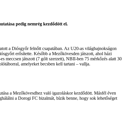
utatása pedig nemrég kezdődött el.
tott a Diósgyőr felnőtt csapatában. Az U20-as világbajnokságon
iósgyőrt erősítette. Később a Mezőkövesden játszott, ahol házi
-es meccsen játszott (7 gólt szerzett), NBII-ben 75 mérkőzés alatt 30
ótáborral, amelyeket becsben kell tartani – vallja.
futása a Mezőkövesdhez való igazoláskor kezdődött. Másfél éven
ghálálni a Dorogi FC bizalmát, bízik benne, hogy sok lehetőséget