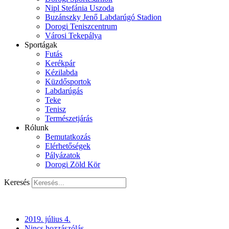
Nipl Stefánia Uszoda
Buzánszky Jenő Labdarúgó Stadion
Dorogi Teniszcentrum
Városi Tekepálya
Sportágak
Futás
Kerékpár
Kézilabda
Küzdősportok
Labdarúgás
Teke
Tenisz
Természetjárás
Rólunk
Bemutatkozás
Elérhetőségek
Pályázatok
Dorogi Zöld Kör
Keresés
2019. július 4.
Nincs hozzászólás