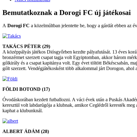
Bemutatkoznak a Dorogi FC új játékosai
A
Dorogi FC
a közelmúltban jelentette be, hogy a gárdát ebben az 
TAKÁCS PÉTER (29)
A középpályás játékos Diósgyőrben kezdte pályafutását. 13 éves kor
bronzérmet szerzett csapat tagja volt Egyiptomban, akkor három mérkő
gólkirály és a csapat kapitánya volt. Egy évet töltött Békéscsabán, ma
gólt szerzett. Vendégjátékosként több alkalommal járt Dorogon, ahol a
FÖLDI BOTOND (17)
Óvodáskorában kezdett futballozni. A váci évek után a Puskás Akadé
keresztül volt labdarúgója a klubnak, amikor Ceglédről keresték meg 
kaphat a klubunknál.
ALBERT ÁDÁM (28)