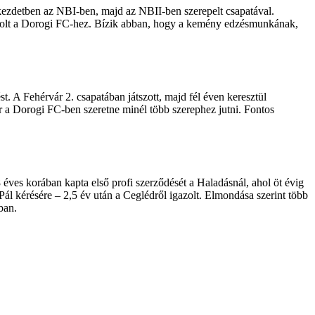
 kezdetben az NBI-ben, majd az NBII-ben szerepelt csapatával.
azolt a Dorogi FC-hez. Bízik abban, hogy a kemény edzésmunkának,
t. A Fehérvár 2. csapatában játszott, majd fél éven keresztül
er a Dorogi FC-ben szeretne minél több szerephez jutni. Fontos
 éves korában kapta első profi szerződését a Haladásnál, ahol öt évig
ál kérésére – 2,5 év után a Ceglédről igazolt. Elmondása szerint több
ban.