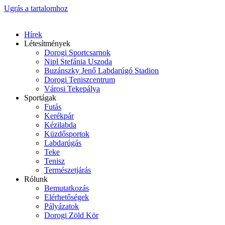
Ugrás a tartalomhoz
Hírek
Létesítmények
Dorogi Sportcsarnok
Nipl Stefánia Uszoda
Buzánszky Jenő Labdarúgó Stadion
Dorogi Teniszcentrum
Városi Tekepálya
Sportágak
Futás
Kerékpár
Kézilabda
Küzdősportok
Labdarúgás
Teke
Tenisz
Természetjárás
Rólunk
Bemutatkozás
Elérhetőségek
Pályázatok
Dorogi Zöld Kör