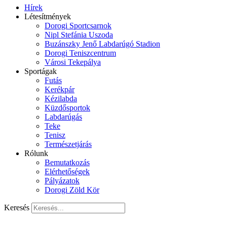
Hírek
Létesítmények
Dorogi Sportcsarnok
Nipl Stefánia Uszoda
Buzánszky Jenő Labdarúgó Stadion
Dorogi Teniszcentrum
Városi Tekepálya
Sportágak
Futás
Kerékpár
Kézilabda
Küzdősportok
Labdarúgás
Teke
Tenisz
Természetjárás
Rólunk
Bemutatkozás
Elérhetőségek
Pályázatok
Dorogi Zöld Kör
Keresés