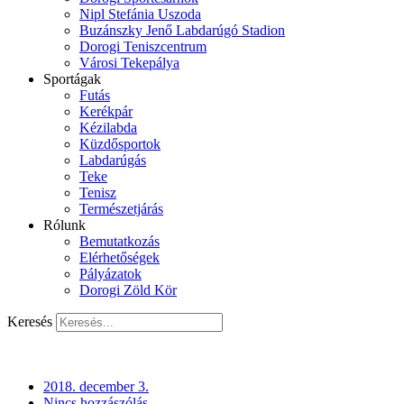
Nipl Stefánia Uszoda
Buzánszky Jenő Labdarúgó Stadion
Dorogi Teniszcentrum
Városi Tekepálya
Sportágak
Futás
Kerékpár
Kézilabda
Küzdősportok
Labdarúgás
Teke
Tenisz
Természetjárás
Rólunk
Bemutatkozás
Elérhetőségek
Pályázatok
Dorogi Zöld Kör
Keresés
2018. december 3.
Nincs hozzászólás