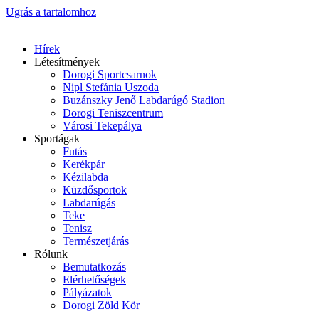
Ugrás a tartalomhoz
Hírek
Létesítmények
Dorogi Sportcsarnok
Nipl Stefánia Uszoda
Buzánszky Jenő Labdarúgó Stadion
Dorogi Teniszcentrum
Városi Tekepálya
Sportágak
Futás
Kerékpár
Kézilabda
Küzdősportok
Labdarúgás
Teke
Tenisz
Természetjárás
Rólunk
Bemutatkozás
Elérhetőségek
Pályázatok
Dorogi Zöld Kör