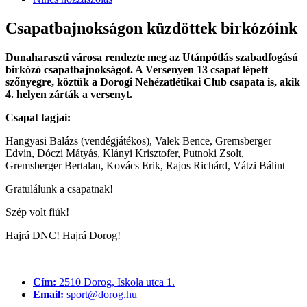
Csapatbajnokságon küzdöttek birkózóink
Dunaharaszti városa rendezte meg az Utánpótlás szabadfogású
birkózó csapatbajnokságot. A Versenyen 13 csapat lépett
szőnyegre, köztük a Dorogi Nehézatlétikai Club csapata is, akik
4. helyen zárták a versenyt.
Csapat tagjai:
Hangyasi Balázs (vendégjátékos), Valek Bence, Gremsberger
Edvin, Dóczi Mátyás, Klányi Krisztofer, Putnoki Zsolt,
Gremsberger Bertalan, Kovács Erik, Rajos Richárd, Vátzi Bálint
Gratulálunk a csapatnak!
Szép volt fiúk!
Hajrá DNC! Hajrá Dorog!
Cím:
2510 Dorog, Iskola utca 1.
Email:
sport@dorog.hu