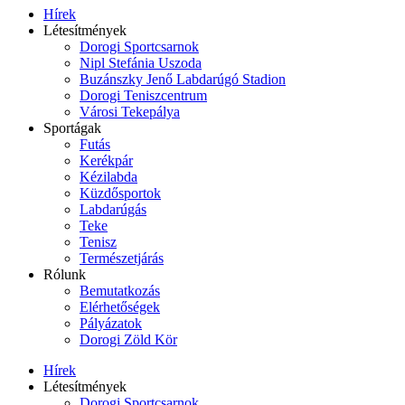
Hírek
Létesítmények
Dorogi Sportcsarnok
Nipl Stefánia Uszoda
Buzánszky Jenő Labdarúgó Stadion
Dorogi Teniszcentrum
Városi Tekepálya
Sportágak
Futás
Kerékpár
Kézilabda
Küzdősportok
Labdarúgás
Teke
Tenisz
Természetjárás
Rólunk
Bemutatkozás
Elérhetőségek
Pályázatok
Dorogi Zöld Kör
Hírek
Létesítmények
Dorogi Sportcsarnok