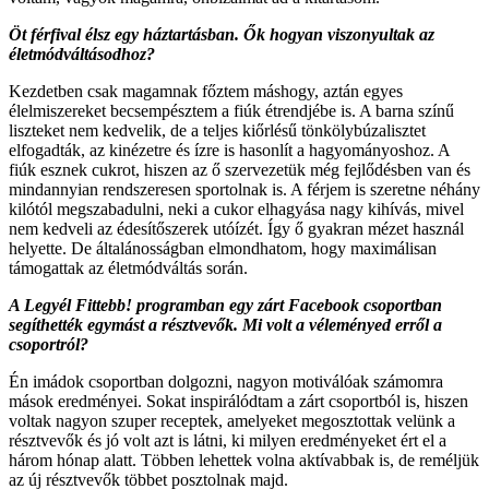
Öt férfival élsz egy háztartásban. Ők hogyan viszonyultak az
életmódváltásodhoz?
Kezdetben csak magamnak főztem máshogy, aztán egyes
élelmiszereket becsempésztem a fiúk étrendjébe is. A barna színű
liszteket nem kedvelik, de a teljes kiőrlésű tönkölybúzalisztet
elfogadták, az kinézetre és ízre is hasonlít a hagyományoshoz. A
fiúk esznek cukrot, hiszen az ő szervezetük még fejlődésben van és
mindannyian rendszeresen sportolnak is. A férjem is szeretne néhány
kilótól megszabadulni, neki a cukor elhagyása nagy kihívás, mivel
nem kedveli az édesítőszerek utóízét. Így ő gyakran mézet használ
helyette. De általánosságban elmondhatom, hogy maximálisan
támogattak az életmódváltás során.
A Legyél Fittebb! programban egy zárt Facebook csoportban
segíthették egymást a résztvevők. Mi volt a véleményed erről a
csoportról?
Én imádok csoportban dolgozni, nagyon motiválóak számomra
mások eredményei. Sokat inspirálódtam a zárt csoportból is, hiszen
voltak nagyon szuper receptek, amelyeket megosztottak velünk a
résztvevők és jó volt azt is látni, ki milyen eredményeket ért el a
három hónap alatt. Többen lehettek volna aktívabbak is, de reméljük
az új résztvevők többet posztolnak majd.