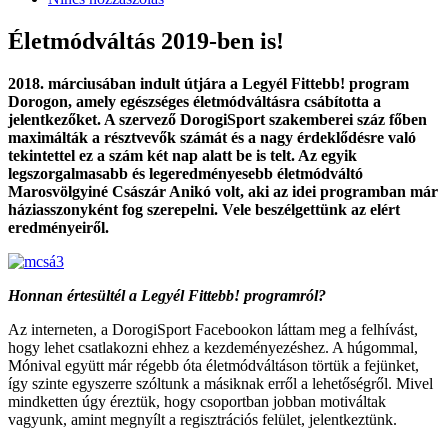
Életmódváltás 2019-ben is!
2018. márciusában indult útjára a Legyél Fittebb! program
Dorogon, amely egészséges életmódváltásra csábította a
jelentkezőket. A szervező DorogiSport szakemberei száz főben
maximálták a résztvevők számát és a nagy érdeklődésre való
tekintettel ez a szám két nap alatt be is telt. Az egyik
legszorgalmasabb és legeredményesebb életmódváltó
Marosvölgyiné Császár Anikó volt, aki az idei programban már
háziasszonyként fog szerepelni. Vele beszélgettünk az elért
eredményeiről.
Honnan értesültél a Legyél Fittebb! programról?
Az interneten, a DorogiSport Facebookon láttam meg a felhívást,
hogy lehet csatlakozni ehhez a kezdeményezéshez. A húgommal,
Mónival együtt már régebb óta életmódváltáson törtük a fejünket,
így szinte egyszerre szóltunk a másiknak erről a lehetőségről. Mivel
mindketten úgy éreztük, hogy csoportban jobban motiváltak
vagyunk, amint megnyílt a regisztrációs felület, jelentkeztünk.