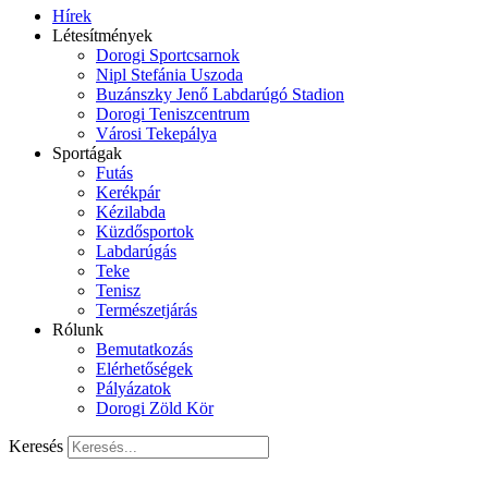
Hírek
Létesítmények
Dorogi Sportcsarnok
Nipl Stefánia Uszoda
Buzánszky Jenő Labdarúgó Stadion
Dorogi Teniszcentrum
Városi Tekepálya
Sportágak
Futás
Kerékpár
Kézilabda
Küzdősportok
Labdarúgás
Teke
Tenisz
Természetjárás
Rólunk
Bemutatkozás
Elérhetőségek
Pályázatok
Dorogi Zöld Kör
Keresés