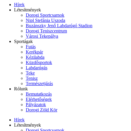
Hírek
Létesítmények
Dorogi Sportcsarnok
Nipl Stefánia Uszoda
Buzánszky Jenő Labdarúgó Stadion
Dorogi Teniszcentrum
Városi Tekepálya
Sportágak
Futás
Kerékpár
Kézilabda
Küzdősportok
Labdarúgás
Teke
Tenisz
Természetjárás
Rólunk
Bemutatkozás
Elérhetőségek
Pályázatok
Dorogi Zöld Kör
Hírek
Létesítmények
Dorogi Sportcsarnok