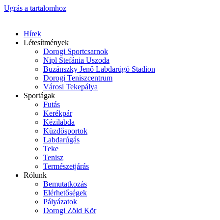
Ugrás a tartalomhoz
Hírek
Létesítmények
Dorogi Sportcsarnok
Nipl Stefánia Uszoda
Buzánszky Jenő Labdarúgó Stadion
Dorogi Teniszcentrum
Városi Tekepálya
Sportágak
Futás
Kerékpár
Kézilabda
Küzdősportok
Labdarúgás
Teke
Tenisz
Természetjárás
Rólunk
Bemutatkozás
Elérhetőségek
Pályázatok
Dorogi Zöld Kör