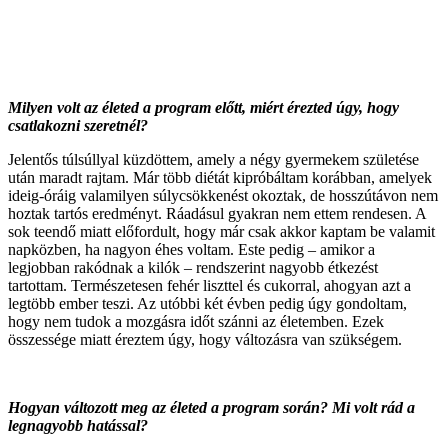
Milyen volt az életed a program előtt, miért érezted úgy, hogy
csatlakozni szeretnél?
Jelentős túlsúllyal küzdöttem, amely a négy gyermekem születése
után maradt rajtam. Már több diétát kipróbáltam korábban, amelyek
ideig-óráig valamilyen súlycsökkenést okoztak, de hosszútávon nem
hoztak tartós eredményt. Ráadásul gyakran nem ettem rendesen. A
sok teendő miatt előfordult, hogy már csak akkor kaptam be valamit
napközben, ha nagyon éhes voltam. Este pedig – amikor a
legjobban rakódnak a kilók – rendszerint nagyobb étkezést
tartottam. Természetesen fehér liszttel és cukorral, ahogyan azt a
legtöbb ember teszi. Az utóbbi két évben pedig úgy gondoltam,
hogy nem tudok a mozgásra időt szánni az életemben. Ezek
összessége miatt éreztem úgy, hogy változásra van szükségem.
Hogyan változott meg az életed a program során? Mi volt rád a
legnagyobb hatással?