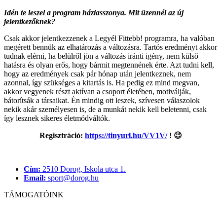
Idén te leszel a program háziasszonya. Mit üzennél az új
jelentkezőknek?
Csak akkor jelentkezzenek a Legyél Fittebb! programra, ha valóban
megérett bennük az elhatározás a változásra. Tartós eredményt akkor
tudnak elérni, ha belülről jön a változás iránti igény, nem külső
hatásra és olyan erős, hogy bármit megtennének érte. Azt tudni kell,
hogy az eredmények csak pár hónap után jelentkeznek, nem
azonnal, így szükséges a kitartás is. Ha pedig ez mind megvan,
akkor vegyenek részt aktívan a csoport életében, motiválják,
bátorítsák a társaikat. Én mindig ott leszek, szívesen válaszolok
nekik akár személyesen is, de a munkát nekik kell beletenni, csak
így lesznek sikeres életmódváltók.
Regisztráció:
https://tinyurl.hu/VV1V/
! 😉
Cím:
2510 Dorog, Iskola utca 1.
Email:
sport@dorog.hu
TÁMOGATÓINK