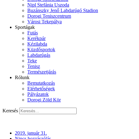
Nipl Stefánia Uszoda
Buzánszky Jenő Labdarúgó Stadion
Dorogi Teniszcentrum
Városi Tekepálya
Sportágak
Futás
Kerékpár
Kézilabda
Küzdősportok
Labdarúgás
Teke
Tenisz
Természetjárás
Rólunk
Bemutatkozás
Elérhetőségek
Pályázatok
Dorogi Zöld Kör
Keresés
2019. január 31.
Nincs hozzászólás