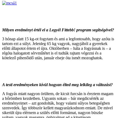
Milyen eredményt értél el a Legyél Fittebb! program segítségével?
3 hónap alatt 15 kg-ot fogytam és ami a legfontosabb, hogy azóta is
tartom ezt a súlyt. Jelenleg 65 kg vagyok, nagyjából a gyerekek
előtti állapotot értem el újra. Októberben – hála a fogyásnak is – a
régóta halogatott sérvműtétet is el tudták rajtam végezni és a
kötelező pihenőidő után, január elseje óta ismét mozoghatok.
A testi eredményeken kívül hogyan élted meg lelkileg a változást?
A fogyás miatt nagyon örültem, de kicsit furcsán is éreztem magam
a bőrömben kezdetben. Ugyanis sokan – bár megdicsérték az
eredményeimet – azt gondolták, hogy valami súlyos betegségben
szenvedek. Így többször kellett magyarázkodnom emiatt. De mivel
sikerült újra elérnem a szülés előtti formámat, nagyon büszke
voltam, vagyok magamra, önbizalmat ad a kitartásom.