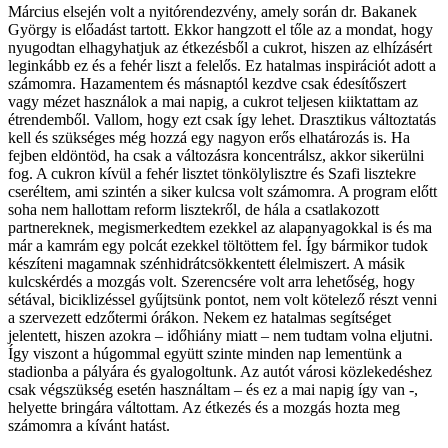
Március elsején volt a nyitórendezvény, amely során dr. Bakanek
György is előadást tartott. Ekkor hangzott el tőle az a mondat, hogy
nyugodtan elhagyhatjuk az étkezésből a cukrot, hiszen az elhízásért
leginkább ez és a fehér liszt a felelős. Ez hatalmas inspirációt adott a
számomra. Hazamentem és másnaptól kezdve csak édesítőszert
vagy mézet használok a mai napig, a cukrot teljesen kiiktattam az
étrendemből. Vallom, hogy ezt csak így lehet. Drasztikus változtatás
kell és szükséges még hozzá egy nagyon erős elhatározás is. Ha
fejben eldöntöd, ha csak a változásra koncentrálsz, akkor sikerülni
fog. A cukron kívül a fehér lisztet tönkölylisztre és Szafi lisztekre
cseréltem, ami szintén a siker kulcsa volt számomra. A program előtt
soha nem hallottam reform lisztekről, de hála a csatlakozott
partnereknek, megismerkedtem ezekkel az alapanyagokkal is és ma
már a kamrám egy polcát ezekkel töltöttem fel. Így bármikor tudok
készíteni magamnak szénhidrátcsökkentett élelmiszert. A másik
kulcskérdés a mozgás volt. Szerencsére volt arra lehetőség, hogy
sétával, biciklizéssel gyűjtsünk pontot, nem volt kötelező részt venni
a szervezett edzőtermi órákon. Nekem ez hatalmas segítséget
jelentett, hiszen azokra – időhiány miatt – nem tudtam volna eljutni.
Így viszont a húgommal együtt szinte minden nap lementünk a
stadionba a pályára és gyalogoltunk. Az autót városi közlekedéshez
csak végszükség esetén használtam – és ez a mai napig így van -,
helyette bringára váltottam. Az étkezés és a mozgás hozta meg
számomra a kívánt hatást.