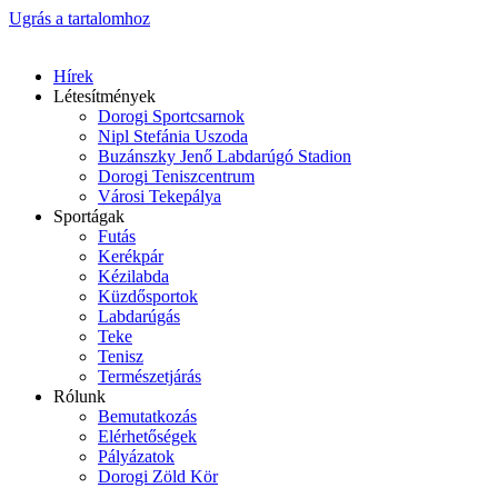
Ugrás a tartalomhoz
Hírek
Létesítmények
Dorogi Sportcsarnok
Nipl Stefánia Uszoda
Buzánszky Jenő Labdarúgó Stadion
Dorogi Teniszcentrum
Városi Tekepálya
Sportágak
Futás
Kerékpár
Kézilabda
Küzdősportok
Labdarúgás
Teke
Tenisz
Természetjárás
Rólunk
Bemutatkozás
Elérhetőségek
Pályázatok
Dorogi Zöld Kör