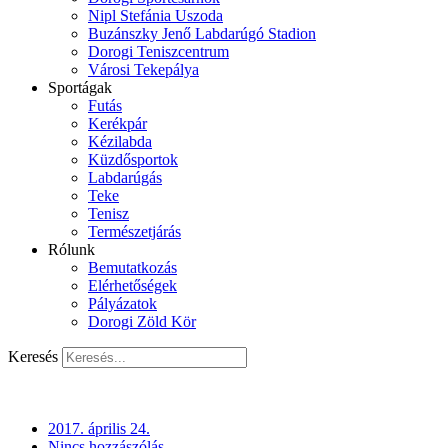
Nipl Stefánia Uszoda
Buzánszky Jenő Labdarúgó Stadion
Dorogi Teniszcentrum
Városi Tekepálya
Sportágak
Futás
Kerékpár
Kézilabda
Küzdősportok
Labdarúgás
Teke
Tenisz
Természetjárás
Rólunk
Bemutatkozás
Elérhetőségek
Pályázatok
Dorogi Zöld Kör
Keresés
2017. április 24.
Nincs hozzászólás