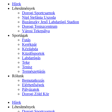
Hírek
Létesítmények
Dorogi Sportcsarnok
Nipl Stefánia Uszoda
Buzánszky Jenő Labdarúgó Stadion
Dorogi Teniszcentrum
Városi Tekepálya
Sportágak
Futás
Kerékpár
Kézilabda
Küzdősportok
Labdarúgás
Teke
Tenisz
Természetjárás
Rólunk
Bemutatkozás
Elérhetőségek
Pályázatok
Dorogi Zöld Kör
Hírek
Létesítmények
Dorogi Sportcsarnok