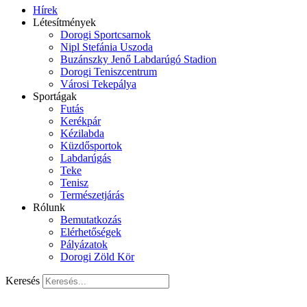
Hírek
Létesítmények
Dorogi Sportcsarnok
Nipl Stefánia Uszoda
Buzánszky Jenő Labdarúgó Stadion
Dorogi Teniszcentrum
Városi Tekepálya
Sportágak
Futás
Kerékpár
Kézilabda
Küzdősportok
Labdarúgás
Teke
Tenisz
Természetjárás
Rólunk
Bemutatkozás
Elérhetőségek
Pályázatok
Dorogi Zöld Kör
Keresés