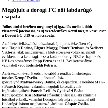
Megújult a dorogi FC női labdarúgó
csapata
Július utolsó hetében megannyi új igazolás mellett, több
visszatérő játékossal, és új vezetőedzővel kezdi meg felkészülését
a Dorogi FC U19-es női csapata.
Az 5 hetes felkészülési időszaknak újra piros-feketében vág
neki
Hajdú Dorina, Eigner Maggy, Pintér Denissza és Szeibert
Viktória
, akik mindannyian a klub erősségei voltak az elmúlt
években, de a keret tagja lesz a korábbi dorogi NB2-es bajnok és
NB1-es bronzérmes
Papp Petra
és az U17-es korosztályos
válogatott védő
Kelenföldi Petra
is.
Az érkezők névsorát erősíti továbbá a rendkívül tehetséges
futsalos
Kempf Evelin
, a pilismaróti házi
gólkirálynő
Matyasovszky Dalma,
és csapattársai a korábbi MTK-
s
Pausch Regina
, valamint megújult korosztályunk
legfiatalabbjaiként
Pausch Leila és Gyulavári Beáta
.
Kapusposzton
Kiss Rékával
erősödik a társaság, aki szintén a
futsalból érkezik, valamint Dorogon folytatja a piliscsabai női
labdarúgás három meghatározó játékosa,
Gáspár Zsófia,