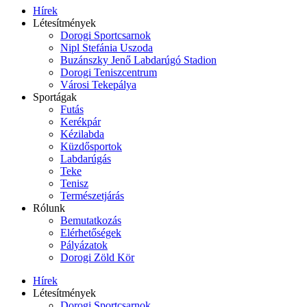
Hírek
Létesítmények
Dorogi Sportcsarnok
Nipl Stefánia Uszoda
Buzánszky Jenő Labdarúgó Stadion
Dorogi Teniszcentrum
Városi Tekepálya
Sportágak
Futás
Kerékpár
Kézilabda
Küzdősportok
Labdarúgás
Teke
Tenisz
Természetjárás
Rólunk
Bemutatkozás
Elérhetőségek
Pályázatok
Dorogi Zöld Kör
Hírek
Létesítmények
Dorogi Sportcsarnok