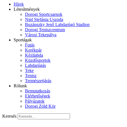
Hírek
Létesítmények
Dorogi Sportcsarnok
Nipl Stefánia Uszoda
Buzánszky Jenő Labdarúgó Stadion
Dorogi Teniszcentrum
Városi Tekepálya
Sportágak
Futás
Kerékpár
Kézilabda
Küzdősportok
Labdarúgás
Teke
Tenisz
Természetjárás
Rólunk
Bemutatkozás
Elérhetőségek
Pályázatok
Dorogi Zöld Kör
Keresés