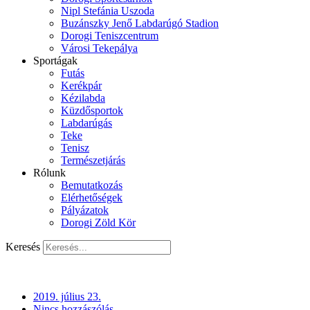
Nipl Stefánia Uszoda
Buzánszky Jenő Labdarúgó Stadion
Dorogi Teniszcentrum
Városi Tekepálya
Sportágak
Futás
Kerékpár
Kézilabda
Küzdősportok
Labdarúgás
Teke
Tenisz
Természetjárás
Rólunk
Bemutatkozás
Elérhetőségek
Pályázatok
Dorogi Zöld Kör
Keresés
2019. július 23.
Nincs hozzászólás