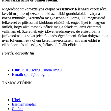
Prohászka Míra és Simon Noémi.
Megerősödött korosztályos csapat
Sersztnyev Richárd
vezetésével
készül majd az új szezonra, aki az alábbi gondolatokkal várja a
közös munkát: „Szeretném megköszönni a Dorogi FC megtisztelő
felkérését és piliscsabai klubbom elnökének engedélyét is, nagyon
örülök, hogy alkalmasnak ítéltek meg a feladatra, amit örömmel
vállaltam el. Szeretnék egy idővel eredményes, de elsősorban a
játékosoknak is sokat jelentő közösséget építeni. Sokat dolgoztunk a
nyár folyamán egy olyan keret megerősítésén, ami már eddig is
elkötelezett és tehetséges játékosokból állt elődeim
Forrás: dorogifc.hu
Cím:
2510 Dorog, Iskola utca 1.
Email:
sport@dorog.hu
TÁMOGATÓINK
Hírek
Eseménynaptár
Galéria