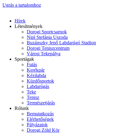
Ugrás a tartalomhoz
Hírek
Létesítmények
Dorogi Sportcsarnok
Nipl Stefánia Uszoda
Buzánszky Jenő Labdarúgó Stadion
Dorogi Teniszcentrum
Városi Tekepálya
Sportágak
Futás
Kerékpár
Kézilabda
Küzdősportok
Labdarúgás
Teke
Tenisz
Természetjárás
Rólunk
Bemutatkozás
Elérhetőségek
Pályázatok
Dorogi Zöld Kör