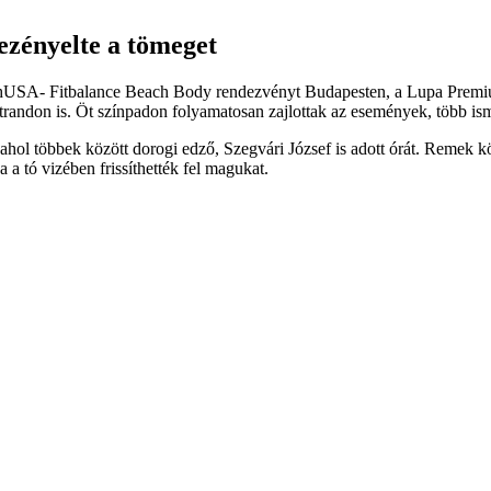
ezényelte a tömeget
chUSA- Fitbalance Beach Body rendezvényt Budapesten, a Lupa Premiu
randon is. Öt színpadon folyamatosan zajlottak az események, több ism
ol többek között dorogi edző, Szegvári József is adott órát. Remek kö
a a tó vizében frissíthették fel magukat.