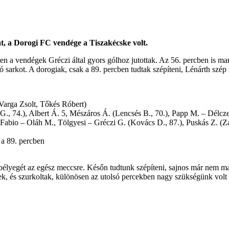
, a Dorogi FC vendége a Tiszakécske volt.
 a vendégek Gréczi által gyors gólhoz jutottak. Az 56. percben is mara
lsó sarkot. A dorogiak, csak a 89. percben tudtak szépíteni, Lénárth szép
Varga Zsolt, Tőkés Róbert)
 G., 74.), Albert Á. 5, Mészáros Á. (Lencsés B., 70.), Papp M. – Délcz
, Fabio – Oláh M., Tölgyesi – Gréczi G. (Kovács D., 87.), Puskás Z. (Z
 a 89. percben
a bélyegét az egész meccsre. Későn tudtunk szépíteni, sajnos már nem ma
tek, és szurkoltak, különösen az utolsó percekben nagy szükségünk vol