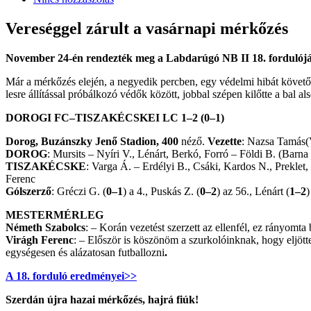
Vereséggel zárult a vasárnapi mérkőzés
November 24-én rendezték meg a Labdarúgó NB II 18. fordulóját
Már a mérkőzés elején, a negyedik percben, egy védelmi hibát követően
lesre állítással próbálkozó védők között, jobbal szépen kilőtte a bal a
DOROGI FC–TISZAKÉCSKEI LC 1–2 (0–1)
Dorog, Buzánszky Jenő Stadion, 400
néző.
Vezette
: Nazsa Tamás(
DOROG
: Mursits – Nyíri V., Lénárt, Berkó, Forró – Földi B. (Barna
TISZAKÉCSKE
: Varga Á. – Erdélyi B., Csáki, Kardos N., Preklet
Ferenc
Gólszerző
: Gréczi G. (
0–1
) a 4., Puskás Z. (
0–2
) az 56., Lénárt (
1–2
)
MESTERMÉRLEG
Németh Szabolcs
: – Korán vezetést szerzett az ellenfél, ez rányomt
Virágh Ferenc
: – Először is köszönöm a szurkolóinknak, hogy eljöt
egységesen és alázatosan futballozni
.
A 18. forduló eredményei>>
Szerdán újra hazai mérkőzés, hajrá fiúk!