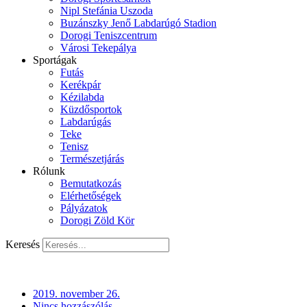
Nipl Stefánia Uszoda
Buzánszky Jenő Labdarúgó Stadion
Dorogi Teniszcentrum
Városi Tekepálya
Sportágak
Futás
Kerékpár
Kézilabda
Küzdősportok
Labdarúgás
Teke
Tenisz
Természetjárás
Rólunk
Bemutatkozás
Elérhetőségek
Pályázatok
Dorogi Zöld Kör
Keresés
2019. november 26.
Nincs hozzászólás