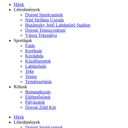
Hírek
Létesítmények
Dorogi Sportcsarnok
Nipl Stefánia Uszoda
Buzánszky Jenő Labdarúgó Stadion
Dorogi Teniszcentrum
Városi Tekepálya
Sportágak
Futás
Kerékpár
Kézilabda
Küzdősportok
Labdarúgás
Teke
Tenisz
Természetjárás
Rólunk
Bemutatkozás
Elérhetőségek
Pályázatok
Dorogi Zöld Kör
Hírek
Létesítmények
Dorogi Sportcsarnok