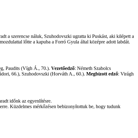
dt a szerencse náluk, Szuhodovszki ugratta ki Puskást, aki kilépett a
 mozdulattal lőtte a kapuba a Forró Gyula által középre adott labdát.
eg, Paudits (Vígh Á., 70.).
Vezetőedző
: Németh Szabolcs
ádori, 66.), Szuhodovszki (Horváth A., 60.).
Megbízott edző
: Virágh
radt időnk az egyenlítésre.
t erre. Küzdelmes mérkőzésen bebizonyítottuk be, hogy tudunk