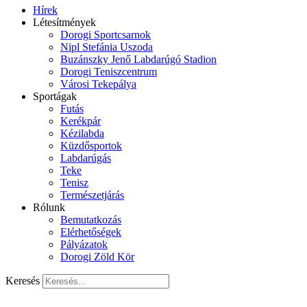
Hírek
Létesítmények
Dorogi Sportcsarnok
Nipl Stefánia Uszoda
Buzánszky Jenő Labdarúgó Stadion
Dorogi Teniszcentrum
Városi Tekepálya
Sportágak
Futás
Kerékpár
Kézilabda
Küzdősportok
Labdarúgás
Teke
Tenisz
Természetjárás
Rólunk
Bemutatkozás
Elérhetőségek
Pályázatok
Dorogi Zöld Kör
Keresés