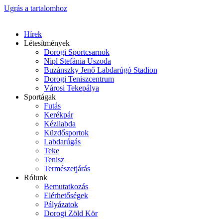
Ugrás a tartalomhoz
Hírek
Létesítmények
Dorogi Sportcsarnok
Nipl Stefánia Uszoda
Buzánszky Jenő Labdarúgó Stadion
Dorogi Teniszcentrum
Városi Tekepálya
Sportágak
Futás
Kerékpár
Kézilabda
Küzdősportok
Labdarúgás
Teke
Tenisz
Természetjárás
Rólunk
Bemutatkozás
Elérhetőségek
Pályázatok
Dorogi Zöld Kör