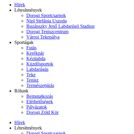
Hírek
Létesítmények
Dorogi Sportcsarnok
Nipl Stefánia Uszoda
Buzánszky Jenő Labdarúgó Stadion
Dorogi Teniszcentrum
Városi Tekepálya
Sportágak
Futás
Kerékpár
Kézilabda
Küzdősportok
Labdarúgás
Teke
Tenisz
Természetjárás
Rólunk
Bemutatkozás
Elérhetőségek
Pályázatok
Dorogi Zöld Kör
Hírek
Létesítmények
Dorogi Sportcsarnok