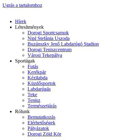
Ugrás a tartalomhoz
Hírek
Létesítmények
Dorogi Sportcsarnok
Nipl Stefánia Uszoda
Buzánszky Jenő Labdarúgó Stadion
Dorogi Teniszcentrum
Városi Tekepálya
Sportágak
Futás
Kerékpár
Kézilabda
Küzdősportok
Labdarúgás
Teke
Tenisz
Természetjárás
Rólunk
Bemutatkozás
Elérhetőségek
Pályázatok
Dorogi Zöld Kör