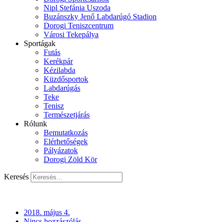
Nipl Stefánia Uszoda
Buzánszky Jenő Labdarúgó Stadion
Dorogi Teniszcentrum
Városi Tekepálya
Sportágak
Futás
Kerékpár
Kézilabda
Küzdősportok
Labdarúgás
Teke
Tenisz
Természetjárás
Rólunk
Bemutatkozás
Elérhetőségek
Pályázatok
Dorogi Zöld Kör
Keresés
2018. május 4.
Nincs hozzászólás