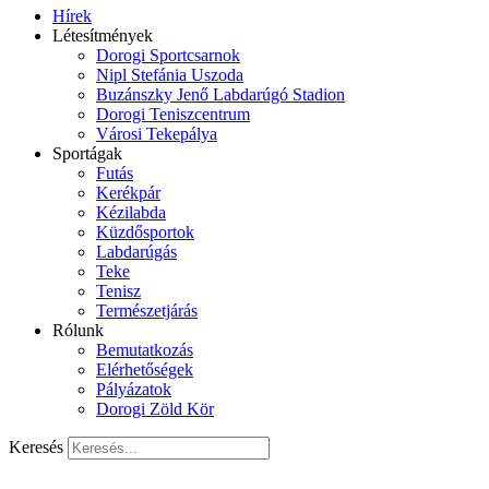
Hírek
Létesítmények
Dorogi Sportcsarnok
Nipl Stefánia Uszoda
Buzánszky Jenő Labdarúgó Stadion
Dorogi Teniszcentrum
Városi Tekepálya
Sportágak
Futás
Kerékpár
Kézilabda
Küzdősportok
Labdarúgás
Teke
Tenisz
Természetjárás
Rólunk
Bemutatkozás
Elérhetőségek
Pályázatok
Dorogi Zöld Kör
Keresés