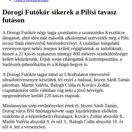
Dorogi Futókör sikerek a Pilisi tavasz
futáson
A Dorogi Futókör négy tagja szombaton a szomszédos Kesztölcre
látogatott, ahol idén már második alkalommal szervezték meg a Pilis
tavasz futás elnevezésű futórendezvényt. A családias hangulatú
versenyen igen nehéz terepen kellett végigfutniuk az indulóknak,
hiszen a 21 km-es szakaszon mintegy 800 méteres szintkülönbséget
kellett leküzdeniük. Útjuk során ellátogattak Klastrompusztára, a
Sasfészek-pihenőházba és a Kétágú-hegyre is.
A Dorogi Futókör tagjai mind az UltraBalaton elnevezésű
ultraafutóversenyre készültek fel ezzel a futással, hiszen Sárdi Tamás
párosban, Martin Valéria, Balogh Csilla és Kovács Zoltán
csapattársként ötfős váltóban vág neki a jövő hétvégén
megrendezésre kerülő 220 km-es etapnak.
Mindannyian szép eredményeket értek el, hiszen Sárdi Tamás,
Dorog város BSI futónagykövete nagy küzdelemben elsőként
szakította át a képzeletbeli célszalagot, Kovács Zoltán abszolút 8.,
Martin Valéria abszolút 9. és női 3., Balogh Csilla abszolút 10. és
női 4. lett a versenyben.