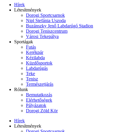
Hírek
Létesítmények
Dorogi Sportcsarnok
Nipl Stefánia Uszoda
Buzánszky Jenő Labdarúgó Stadion
Dorogi Teniszcentrum
Városi Tekepálya
Sportágak
Futás
Kerékpár
Kézilabda
Küzdősportok
Labdarúgás
Teke
Tenisz
Természetjárás
Rólunk
Bemutatkozás
Elérhetőségek
Pályázatok
Dorogi Zöld Kör
Hírek
Létesítmények
Dorogi Sportcsarnok