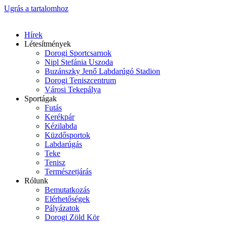
Ugrás a tartalomhoz
Hírek
Létesítmények
Dorogi Sportcsarnok
Nipl Stefánia Uszoda
Buzánszky Jenő Labdarúgó Stadion
Dorogi Teniszcentrum
Városi Tekepálya
Sportágak
Futás
Kerékpár
Kézilabda
Küzdősportok
Labdarúgás
Teke
Tenisz
Természetjárás
Rólunk
Bemutatkozás
Elérhetőségek
Pályázatok
Dorogi Zöld Kör