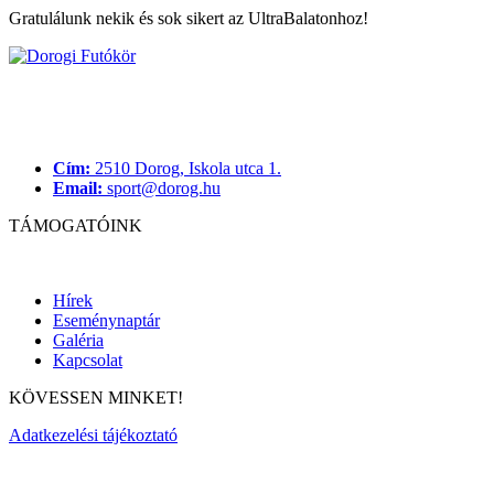
Gratulálunk nekik és sok sikert az UltraBalatonhoz!
Cím:
2510 Dorog, Iskola utca 1.
Email:
sport@dorog.hu
TÁMOGATÓINK
Hírek
Eseménynaptár
Galéria
Kapcsolat
KÖVESSEN MINKET!
Adatkezelési tájékoztató