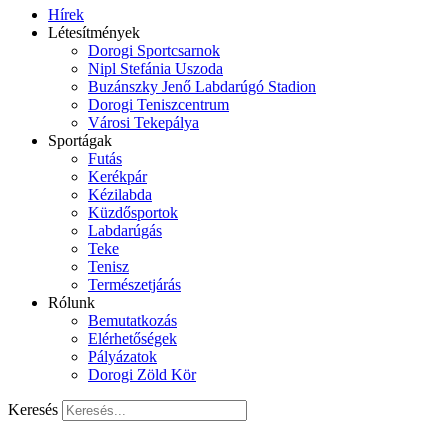
Hírek
Létesítmények
Dorogi Sportcsarnok
Nipl Stefánia Uszoda
Buzánszky Jenő Labdarúgó Stadion
Dorogi Teniszcentrum
Városi Tekepálya
Sportágak
Futás
Kerékpár
Kézilabda
Küzdősportok
Labdarúgás
Teke
Tenisz
Természetjárás
Rólunk
Bemutatkozás
Elérhetőségek
Pályázatok
Dorogi Zöld Kör
Keresés