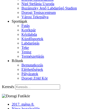
Nipl Stefánia Uszoda
Buzánszky Jenő Labdarúgó Stadion
Dorogi Teniszcentrum
Városi Tekepálya
Sportágak
Futás
Kerékpár
Kézilabda
Küzdősportok
Labdarúgás
Teke
Tenisz
Természetjárás
Rólunk
Bemutatkozás
Elérhetőségek
Pályázatok
Dorogi Zöld Kör
Keresés
2017. május 8.
Nincs hozzászólás