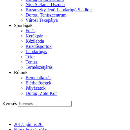
Nipl Stefánia Uszoda
Buzánszky Jenő Labdarúgó Stadion
Dorogi Teniszcentrum
Városi Tekepálya
Sportágak
Futás
Kerékpár
Kézilabda
Küzdősportok
Labdarúgás
Teke
Tenisz
Természetjárás
Rólunk
Bemutatkozás
Elérhetőségek
Pályázatok
Dorogi Zöld Kör
Keresés
2017. június 26.
Nincs hozzászólás