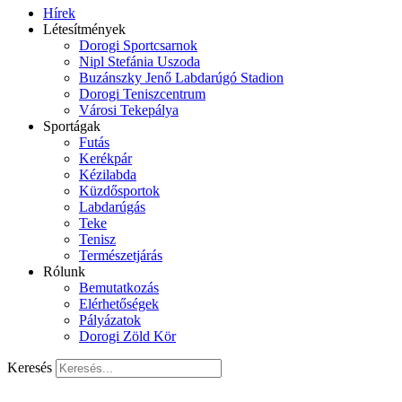
Hírek
Létesítmények
Dorogi Sportcsarnok
Nipl Stefánia Uszoda
Buzánszky Jenő Labdarúgó Stadion
Dorogi Teniszcentrum
Városi Tekepálya
Sportágak
Futás
Kerékpár
Kézilabda
Küzdősportok
Labdarúgás
Teke
Tenisz
Természetjárás
Rólunk
Bemutatkozás
Elérhetőségek
Pályázatok
Dorogi Zöld Kör
Keresés