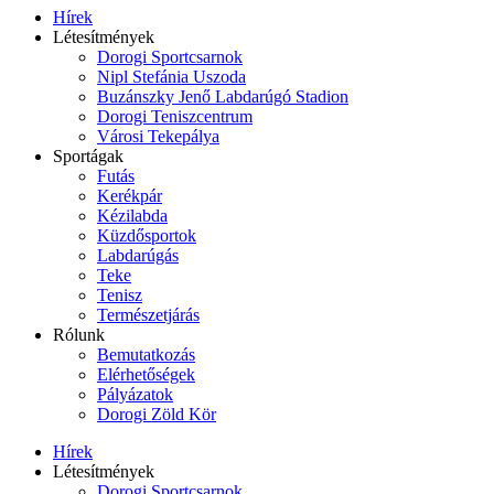
Hírek
Létesítmények
Dorogi Sportcsarnok
Nipl Stefánia Uszoda
Buzánszky Jenő Labdarúgó Stadion
Dorogi Teniszcentrum
Városi Tekepálya
Sportágak
Futás
Kerékpár
Kézilabda
Küzdősportok
Labdarúgás
Teke
Tenisz
Természetjárás
Rólunk
Bemutatkozás
Elérhetőségek
Pályázatok
Dorogi Zöld Kör
Hírek
Létesítmények
Dorogi Sportcsarnok