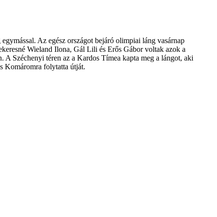
 egymással. Az egész országot bejáró olimpiai láng vasárnap
ekeresné Wieland Ilona, Gál Lili és Erős Gábor voltak azok a
án. A Széchenyi téren az a Kardos Tímea kapta meg a lángot, aki
s Komáromra folytatta útját.