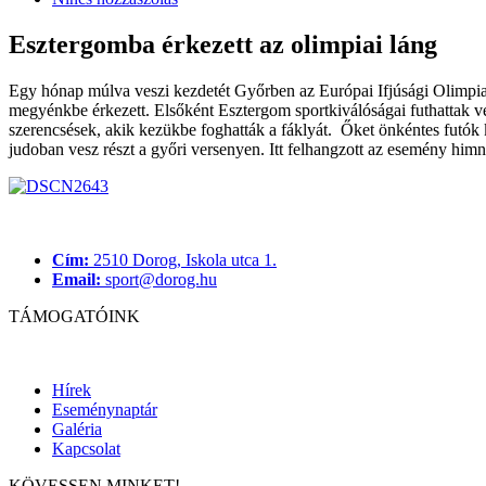
Esztergomba érkezett az olimpiai láng
Egy hónap múlva veszi kezdetét Győrben az Európai Ifjúsági Olimpiai
megyénkbe érkezett. Elsőként Esztergom sportkiválóságai futhattak v
szerencsések, akik kezükbe foghatták a fáklyát. Őket önkéntes futók 
judoban vesz részt a győri versenyen. Itt felhangzott az esemény himn
Cím:
2510 Dorog, Iskola utca 1.
Email:
sport@dorog.hu
TÁMOGATÓINK
Hírek
Eseménynaptár
Galéria
Kapcsolat
KÖVESSEN MINKET!