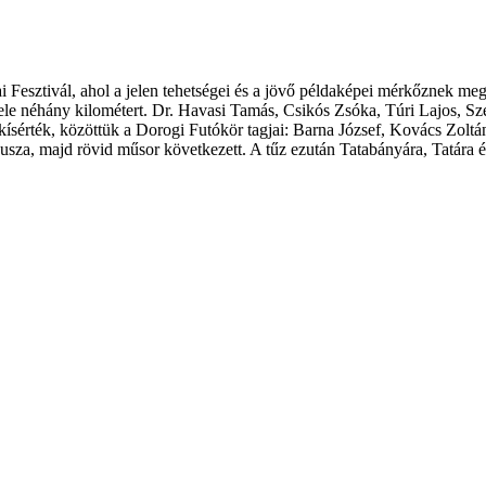
 Fesztivál, ahol a jelen tehetségei és a jövő példaképei mérkőznek meg
ele néhány kilométert. Dr. Havasi Tamás, Csikós Zsóka, Túri Lajos, Sz
kísérték, közöttük a Dorogi Futókör tagjai: Barna József, Kovács Zolt
usza, majd rövid műsor következett. A tűz ezután Tatabányára, Tatára é