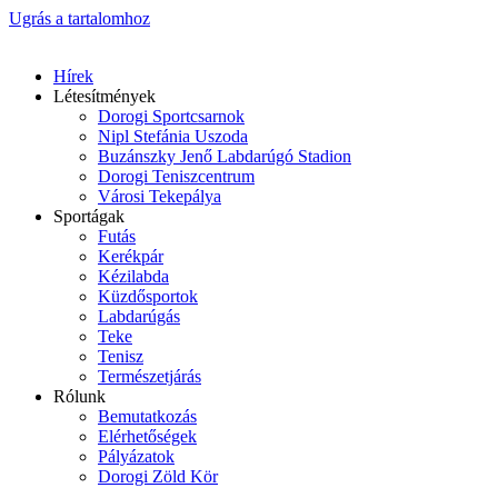
Ugrás a tartalomhoz
Hírek
Létesítmények
Dorogi Sportcsarnok
Nipl Stefánia Uszoda
Buzánszky Jenő Labdarúgó Stadion
Dorogi Teniszcentrum
Városi Tekepálya
Sportágak
Futás
Kerékpár
Kézilabda
Küzdősportok
Labdarúgás
Teke
Tenisz
Természetjárás
Rólunk
Bemutatkozás
Elérhetőségek
Pályázatok
Dorogi Zöld Kör