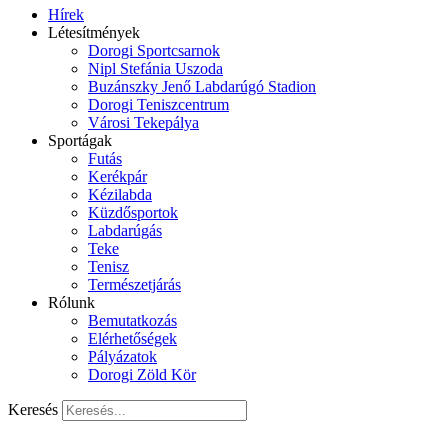
Hírek
Létesítmények
Dorogi Sportcsarnok
Nipl Stefánia Uszoda
Buzánszky Jenő Labdarúgó Stadion
Dorogi Teniszcentrum
Városi Tekepálya
Sportágak
Futás
Kerékpár
Kézilabda
Küzdősportok
Labdarúgás
Teke
Tenisz
Természetjárás
Rólunk
Bemutatkozás
Elérhetőségek
Pályázatok
Dorogi Zöld Kör
Keresés