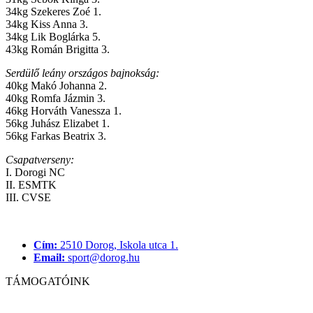
34kg Szekeres Zoé 1.
34kg Kiss Anna 3.
34kg Lik Boglárka 5.
43kg Román Brigitta 3.
Serdülő leány országos bajnokság:
40kg Makó Johanna 2.
40kg Romfa Jázmin 3.
46kg Horváth Vanessza 1.
56kg Juhász Elizabet 1.
56kg Farkas Beatrix 3.
Csapatverseny:
I. Dorogi NC
II. ESMTK
III. CVSE
Cím:
2510 Dorog, Iskola utca 1.
Email:
sport@dorog.hu
TÁMOGATÓINK