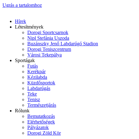
Ugrás a tartalomhoz
Hírek
Létesítmények
Dorogi Sportcsarnok
Nipl Stefánia Uszoda
Buzánszky Jenő Labdarúgó Stadion
Dorogi Teniszcentrum
Városi Tekepálya
Sportágak
Futás
Kerékpár
Kézilabda
Küzdősportok
Labdarúgás
Teke
Tenisz
Természetjárás
Rólunk
Bemutatkozás
Elérhetőségek
Pályázatok
Dorogi Zöld Kör