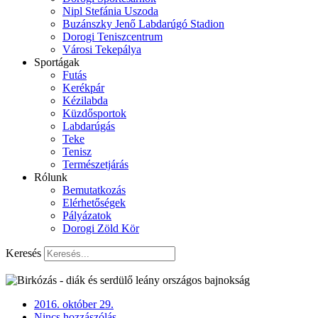
Nipl Stefánia Uszoda
Buzánszky Jenő Labdarúgó Stadion
Dorogi Teniszcentrum
Városi Tekepálya
Sportágak
Futás
Kerékpár
Kézilabda
Küzdősportok
Labdarúgás
Teke
Tenisz
Természetjárás
Rólunk
Bemutatkozás
Elérhetőségek
Pályázatok
Dorogi Zöld Kör
Keresés
2016. október 29.
Nincs hozzászólás