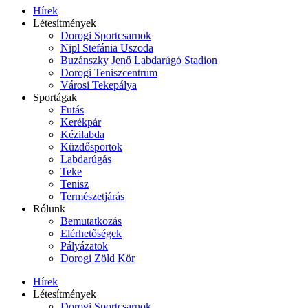
Hírek
Létesítmények
Dorogi Sportcsarnok
Nipl Stefánia Uszoda
Buzánszky Jenő Labdarúgó Stadion
Dorogi Teniszcentrum
Városi Tekepálya
Sportágak
Futás
Kerékpár
Kézilabda
Küzdősportok
Labdarúgás
Teke
Tenisz
Természetjárás
Rólunk
Bemutatkozás
Elérhetőségek
Pályázatok
Dorogi Zöld Kör
Hírek
Létesítmények
Dorogi Sportcsarnok