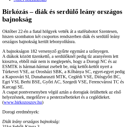
Birkózás – diák és serdülő leány országos
bajnokság
Október 22-én a fiatal hölgyek vették át a stafétabotot Szentesen,
hiszen szombaton két csoportos rendszerben diák és serdülő leány
országos bajnokság került lebonyolításra.
A bajnokságon 182 versenyző gyűrte egymást a szőnyegen.
A diákok között tizenkettő, a serdülőknél pedig tíz aranyérem lett
kiosztva, ebből már nem is meglepetés, hogy a Dorogi NC és az
ESMTK is hármat-hármat zsebelt be, míg kettőt-kettőt nyert a
Túrkevei VSE, az Orosházi SBK, a Kőbánya SC, egyet-egyet pedig
a Kaposvári SI, Dunaharaszti MTK, Ceglédi VSE, Diósgyőri BC,
Egri VSI, Berhi BSE, Győri AC, Szegedi VSE, Ferencvárosi TC és
Karcagi SE.
A csapat pontversenyben végül aztán a dorogiak örülhettek az első
helyezésnek, megelőzve a pesterzsébetieket és a ceglédieket.
(
www.birkozoszov.hu
)
Dorogi eredmények:
Diák leány országos bajnokság:
31kg Sebők Kinga 3.