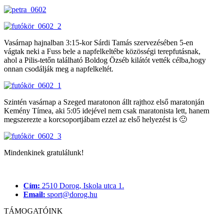
Vasárnap hajnalban 3:15-kor Sárdi Tamás szervezésében 5-en
vágtak neki a Fuss bele a napfelkeltébe közösségi terepfutásnak,
ahol a Pilis-tetőn található Boldog Özséb kilátót vették célba,hogy
onnan csodálják meg a napfelkeltét.
Szintén vasárnap a Szeged maratonon állt rajthoz első maratonján
Kemény Tímea, aki 5:05 idejével nem csak maratonista lett, hanem
megszerezte a korcsoportjábam ezzel az első helyezést is 🙂
Mindenkinek gratulálunk!
Cím:
2510 Dorog, Iskola utca 1.
Email:
sport@dorog.hu
TÁMOGATÓINK