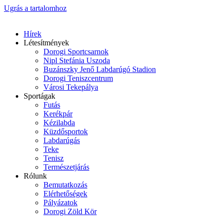
Ugrás a tartalomhoz
Hírek
Létesítmények
Dorogi Sportcsarnok
Nipl Stefánia Uszoda
Buzánszky Jenő Labdarúgó Stadion
Dorogi Teniszcentrum
Városi Tekepálya
Sportágak
Futás
Kerékpár
Kézilabda
Küzdősportok
Labdarúgás
Teke
Tenisz
Természetjárás
Rólunk
Bemutatkozás
Elérhetőségek
Pályázatok
Dorogi Zöld Kör