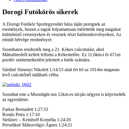
Dorogi Futókörös sikerek
A Dorogi Futókör Sportegyesület háza táján peregnek az
események, hiszen a tagok folyamatosan mérettetik meg magukat
különböző versenyeken és vesznek részt futórendezvényeken. Az
elmúlt hétvége eredményei:
Szombaton rendezték meg a 21. Kékes csúcsfutást, ahol
Mátrafüredről kellett felfutni a Kékestetőre. Ez 11,6km-t és 671m
pozitív s
zintemelkedést jelentett a futók számára.
Sárdiné Simonyi Nikolett 1:14:53 alatt ért fel az 1014m magasan
levő csúcskőnél található célba.
Szombat este a Moonlight run 12km-es távján négyen is képviselték
az egyesületet.
Farkas Bernadett 1:27:33
Rostás Petra 1:17:10
Stefánec – Keinhoff Kornélia 1:24:20
Preszlikné Mátravölgyi Ágnes 1:24:21