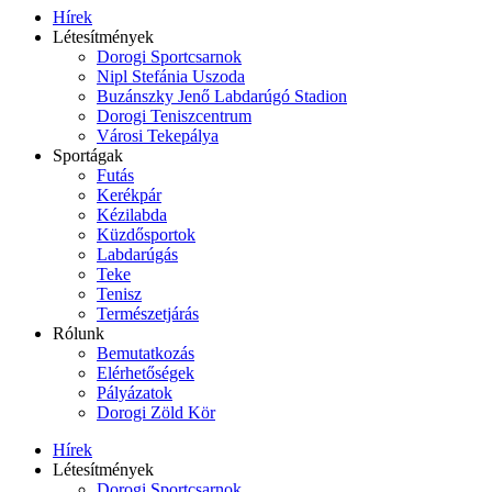
Hírek
Létesítmények
Dorogi Sportcsarnok
Nipl Stefánia Uszoda
Buzánszky Jenő Labdarúgó Stadion
Dorogi Teniszcentrum
Városi Tekepálya
Sportágak
Futás
Kerékpár
Kézilabda
Küzdősportok
Labdarúgás
Teke
Tenisz
Természetjárás
Rólunk
Bemutatkozás
Elérhetőségek
Pályázatok
Dorogi Zöld Kör
Hírek
Létesítmények
Dorogi Sportcsarnok