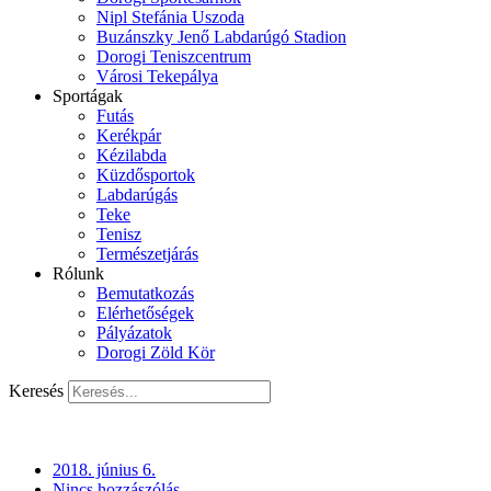
Nipl Stefánia Uszoda
Buzánszky Jenő Labdarúgó Stadion
Dorogi Teniszcentrum
Városi Tekepálya
Sportágak
Futás
Kerékpár
Kézilabda
Küzdősportok
Labdarúgás
Teke
Tenisz
Természetjárás
Rólunk
Bemutatkozás
Elérhetőségek
Pályázatok
Dorogi Zöld Kör
Keresés
2018. június 6.
Nincs hozzászólás