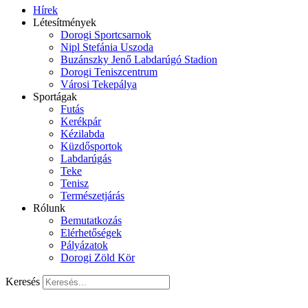
Hírek
Létesítmények
Dorogi Sportcsarnok
Nipl Stefánia Uszoda
Buzánszky Jenő Labdarúgó Stadion
Dorogi Teniszcentrum
Városi Tekepálya
Sportágak
Futás
Kerékpár
Kézilabda
Küzdősportok
Labdarúgás
Teke
Tenisz
Természetjárás
Rólunk
Bemutatkozás
Elérhetőségek
Pályázatok
Dorogi Zöld Kör
Keresés