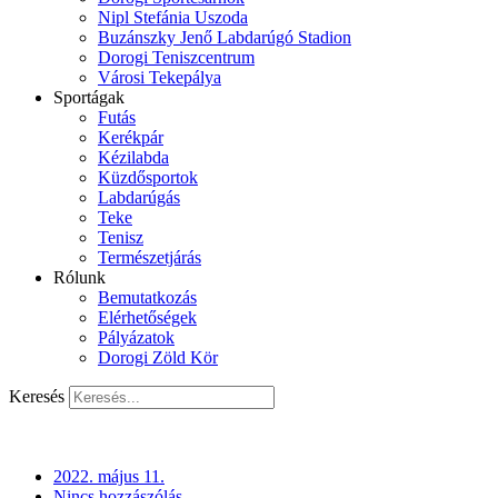
Nipl Stefánia Uszoda
Buzánszky Jenő Labdarúgó Stadion
Dorogi Teniszcentrum
Városi Tekepálya
Sportágak
Futás
Kerékpár
Kézilabda
Küzdősportok
Labdarúgás
Teke
Tenisz
Természetjárás
Rólunk
Bemutatkozás
Elérhetőségek
Pályázatok
Dorogi Zöld Kör
Keresés
2022. május 11.
Nincs hozzászólás