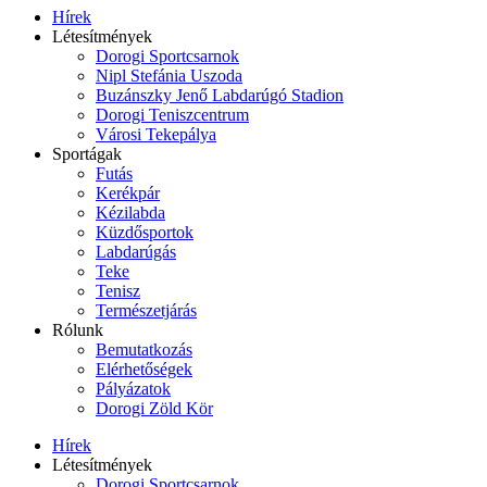
Hírek
Létesítmények
Dorogi Sportcsarnok
Nipl Stefánia Uszoda
Buzánszky Jenő Labdarúgó Stadion
Dorogi Teniszcentrum
Városi Tekepálya
Sportágak
Futás
Kerékpár
Kézilabda
Küzdősportok
Labdarúgás
Teke
Tenisz
Természetjárás
Rólunk
Bemutatkozás
Elérhetőségek
Pályázatok
Dorogi Zöld Kör
Hírek
Létesítmények
Dorogi Sportcsarnok