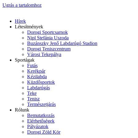
Ugrás a tartalomhoz
Hírek
Létesítmények
Dorogi Sportcsarnok
Nipl Stefánia Uszoda
Buzánszky Jenő Labdarúgó Stadion
Dorogi Teniszcentrum
Városi Tekepálya
Sportágak
Futás
Kerékpár
Kézilabda
Küzdősportok
Labdarúgás
Teke
Tenisz
Természetjárás
Rólunk
Bemutatkozás
Elérhetőségek
Pályázatok
Dorogi Zöld Kör