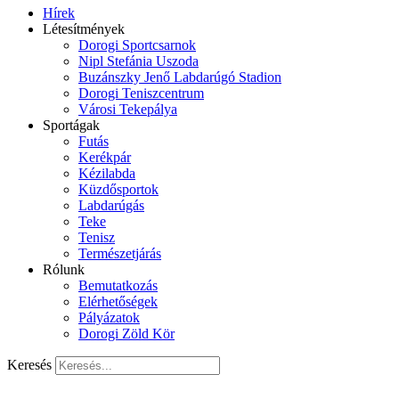
Hírek
Létesítmények
Dorogi Sportcsarnok
Nipl Stefánia Uszoda
Buzánszky Jenő Labdarúgó Stadion
Dorogi Teniszcentrum
Városi Tekepálya
Sportágak
Futás
Kerékpár
Kézilabda
Küzdősportok
Labdarúgás
Teke
Tenisz
Természetjárás
Rólunk
Bemutatkozás
Elérhetőségek
Pályázatok
Dorogi Zöld Kör
Keresés