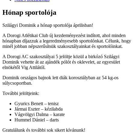
Hónap sportolója
Szilágyi Dominik a hónap sportolója áprilisban!
A Dorogi Atlétikai Club új kezdeményezést indított, ahol minden
hónapban díjazzuk a legeredményesebb sportolónkat. Célunk, hogy
minél jobban népszerűsítsük szakosztályainkat és sportolóinkat.
A Dorogi AC szakosztályai 5 jelöltje közül a birkózó Szilágyi
Dominik vehette át az ajándék pólót és oklevelet, az egyesület
elnökétől Vig Attilától.
Dominik országos bajnok lett diák korosztályban az 54 kg-os
súlycsoportban.
További jelöltjeink:
Gyurics Benett – tenisz
Jármai Eszter – kézilabda
Vágvölgyi Dalma – karate
Hummel Dániel – darts
Gratulálunk és további sok sikert kívánunk!