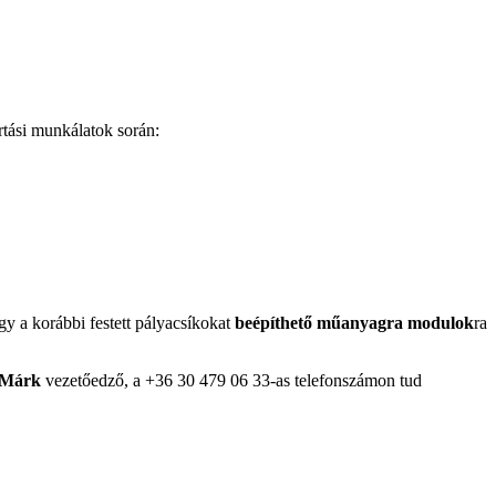
rtási munkálatok során:
gy a korábbi festett pályacsíkokat
beépíthető műanyagra modulok
ra
 Márk
vezetőedző, a +36 30 479 06 33-as telefonszámon tud