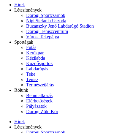
Hírek
Létesítmények
Dorogi Sportcsarnok
Nipl Stefánia Uszoda
Buzánszky Jenő Labdarúgó Stadion
Dorogi Teniszcentrum
Városi Tekepálya
Sportágak
Futás
Kerékpár
Kézilabda
Küzdősportok
Labdarúgás
Teke
Tenisz
Természetjárás
Rólunk
Bemutatkozás
Elérhetőségek
Pályázatok
Dorogi Zöld Kör
Hírek
Létesítmények
Dorogi Sportcsarnok