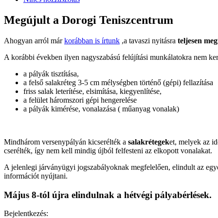
Megújult a Dorogi Teniszcentrum
Ahogyan arról már
korábban is írtunk
,a tavaszi nyitásra
teljesen me
A korábbi években ilyen nagyszabású felújítási munkálatokra nem kerü
a pályák tisztítása,
a felső salakréteg 3-5 cm mélységben történő (gépi) fellazítása
friss salak leterítése, elsimítása, kiegyenlítése,
a felület háromszori gépi hengerelése
a pályák kimérése, vonalazása ( műanyag vonalak)
Mindhárom versenypályán kicserélték a
salakrétegek
et, melyek az i
cserélték, így nem kell mindig újból felfesteni az elkopott vonalakat.
A jelenlegi járványügyi jogszabályoknak megfelelően, elindult az egy
információt nyújtani.
Május 8-tól újra elindulnak a hétvégi pályabérlések.
Bejelentkezés: