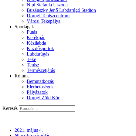
Nipl Stefánia Uszoda
Buzánszky Jenő Labdarúgó Stadion
Dorogi Teniszcentrum
Városi Tekepálya
Sportágak
Futás
Kerékpár
Kézilabda
Küzdősportok
Labdarúgás
Teke
Tenisz
Természetjárás
Rólunk
Bemutatkozás
Elérhetőségek
Pályázatok
Dorogi Zöld Kör
Keresés
2021. május 4.
Nincs hozzászólás