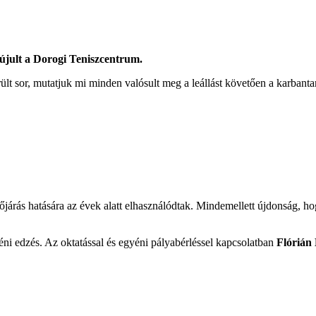
gújult a Dorogi Teniszcentrum.
lt sor, mutatjuk mi minden valósult meg a leállást követően a karbanta
dőjárás hatására az évek alatt elhasználódtak. Mindemellett újdonság, ho
éni edzés. Az oktatással és egyéni pályabérléssel kapcsolatban
Flórián