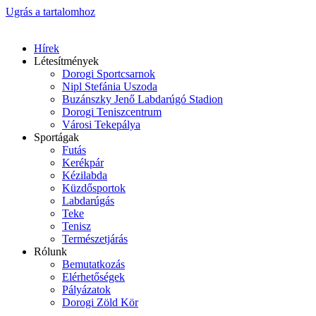
Ugrás a tartalomhoz
Hírek
Létesítmények
Dorogi Sportcsarnok
Nipl Stefánia Uszoda
Buzánszky Jenő Labdarúgó Stadion
Dorogi Teniszcentrum
Városi Tekepálya
Sportágak
Futás
Kerékpár
Kézilabda
Küzdősportok
Labdarúgás
Teke
Tenisz
Természetjárás
Rólunk
Bemutatkozás
Elérhetőségek
Pályázatok
Dorogi Zöld Kör