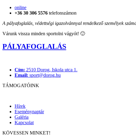
online
+36 30 306 5576
telefonszámon
A pályafoglalás, védettségi igazolvánnyal rendelkező személyek számá
Várunk vissza minden sportolni vágyót! 🙂
PÁLYAFOGLALÁS
Cím:
2510 Dorog, Iskola utca 1.
Email:
sport@dorog.hu
TÁMOGATÓINK
Hírek
Eseménynaptár
Galéria
Kapcsolat
KÖVESSEN MINKET!