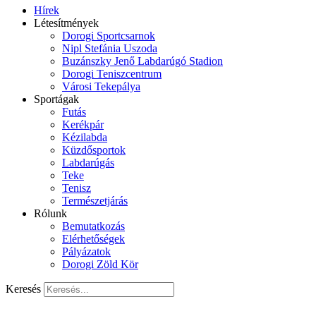
Hírek
Létesítmények
Dorogi Sportcsarnok
Nipl Stefánia Uszoda
Buzánszky Jenő Labdarúgó Stadion
Dorogi Teniszcentrum
Városi Tekepálya
Sportágak
Futás
Kerékpár
Kézilabda
Küzdősportok
Labdarúgás
Teke
Tenisz
Természetjárás
Rólunk
Bemutatkozás
Elérhetőségek
Pályázatok
Dorogi Zöld Kör
Keresés