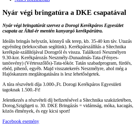
Nyár végi bringatúra a DKE csapatával
Nyár végi bringatúrát szervez a Dorogi Kerékpáros Egyesület
csapata az Által-ér mentén kanyargó kerékpárútra.
Ideális bringás helyszín, könnyű sík terep, kb. 35-40 km táv. Utazás
egyénileg (telekocsiban segítünk). Kerékpárszállítás a Sítechnika
kerékpár-szállítójával Dorogról és vissza. Találkozó Neszmélyen
9.30-kor. Kerékpározás Neszmély-Dunaalmás-Tata-(Fényes-
tanösvény) (Vértesszőlős)-Tata-tókör. Tatán szabadprogram, fürdés,
ebéd, pihenő, egyéb. Majd visszatekerés Neszmélyre, ahol még a
Hajóskanzen meglátogatására is lesz lehetőségetek.
A túra részvételi díja 3.000-,Ft. Dorogi Kerékpáros Egyesületi
tagoknak 1.500.-Ft!
Jelentkezés a részvételi díj befizetésével a Sítechnika szaküzletében,
Dorog,Szigligeti u. 30. DKE Bringázás = vidámság, móka, kacagás,
közös élmények, és egy kicsi sport!
Facebook esemény