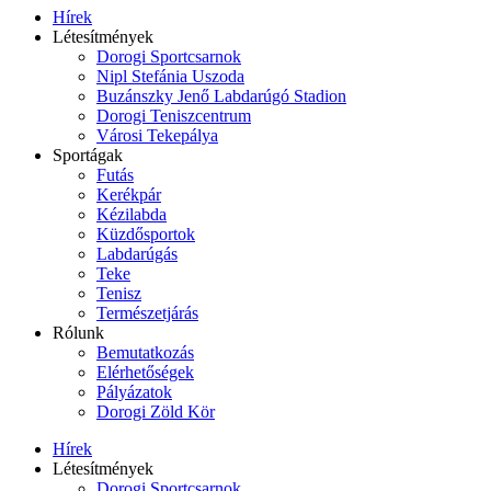
Hírek
Létesítmények
Dorogi Sportcsarnok
Nipl Stefánia Uszoda
Buzánszky Jenő Labdarúgó Stadion
Dorogi Teniszcentrum
Városi Tekepálya
Sportágak
Futás
Kerékpár
Kézilabda
Küzdősportok
Labdarúgás
Teke
Tenisz
Természetjárás
Rólunk
Bemutatkozás
Elérhetőségek
Pályázatok
Dorogi Zöld Kör
Hírek
Létesítmények
Dorogi Sportcsarnok