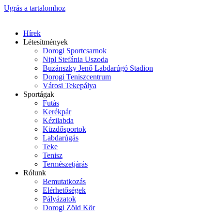
Ugrás a tartalomhoz
Hírek
Létesítmények
Dorogi Sportcsarnok
Nipl Stefánia Uszoda
Buzánszky Jenő Labdarúgó Stadion
Dorogi Teniszcentrum
Városi Tekepálya
Sportágak
Futás
Kerékpár
Kézilabda
Küzdősportok
Labdarúgás
Teke
Tenisz
Természetjárás
Rólunk
Bemutatkozás
Elérhetőségek
Pályázatok
Dorogi Zöld Kör