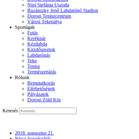
Nipl Stefánia Uszoda
Buzánszky Jenő Labdarúgó Stadion
Dorogi Teniszcentrum
Városi Tekepálya
Sportágak
Futás
Kerékpár
Kézilabda
Küzdősportok
Labdarúgás
Teke
Tenisz
Természetjárás
Rólunk
Bemutatkozás
Elérhetőségek
Pályázatok
Dorogi Zöld Kör
Keresés
2018. augusztus 21.
Nincs hozzászólás