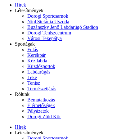
Hírek
Létesítmények
Dorogi Sportcsarnok
Nipl Stefánia Uszoda
Buzánszky Jenő Labdarúgó Stadion
Dorogi Teniszcentrum
Városi Tekepálya
Sportágak
Futás
Kerékpár
Kézilabda
Küzdősportok
Labdarúgás
Teke
Tenisz
Természetjárás
Rólunk
Bemutatkozás
Elérhetőségek
Pályázatok
Dorogi Zöld Kör
Hírek
Létesítmények
Dorogi Sportcsarnok