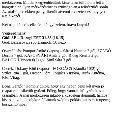
mérkőzésen. Miután kiegyenlítettünk kissé talán túlfűtött is lett a
hangulat, de ilyen mérkőzésekre is szükség van a felkészülés során.
Az utolsó percekben pedig sikerült átvenni a vezetést és megnyerni
a találkozót.
Két nap, két erős ellenfél, két győzelem, bravó lányok!
Végeredmény
Gödi SE – Dorogi ESE 31-33 (16-15)
Göd, Balázsovics sportcsarnok, 50 néző
Összeállítás: Pompor Anikó (kapus) – Sárosi Nanetta 3 gól, SZABÓ
Dorina 7 gól, KAPOSVÁRI Anita 2 gól, Rideg Renáta 2 gól,
BALOGH Vivien 6(2) gól, Sütő Sára 3 gól.
Cserék: Dobány Kitti (kapus) – FORGÁCS Klaudia 10(2) gól
Szűcs Rita 1 gól, Uresch Dóra, Forgács Viktória, Turák Antónia,
Kiss Virág.
Bona Gergő: “Komoly dolog, hogy egy napon belül két ilyen jó
csapat ellen sikerült győzni. Főleg, hogy vannak hiányzóink is a
csapatban. A mai mérkőzésen inkább a küzdelem dominált, harcos
kis csata volt, de olykor láthattunk szép megoldásokat is és rengeteg
bosszantó hibát.”