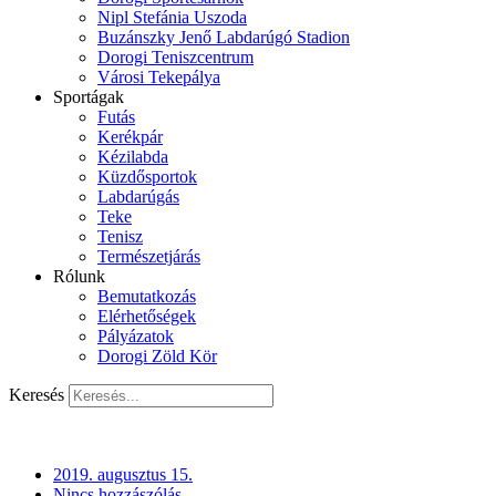
Nipl Stefánia Uszoda
Buzánszky Jenő Labdarúgó Stadion
Dorogi Teniszcentrum
Városi Tekepálya
Sportágak
Futás
Kerékpár
Kézilabda
Küzdősportok
Labdarúgás
Teke
Tenisz
Természetjárás
Rólunk
Bemutatkozás
Elérhetőségek
Pályázatok
Dorogi Zöld Kör
Keresés
2019. augusztus 15.
Nincs hozzászólás