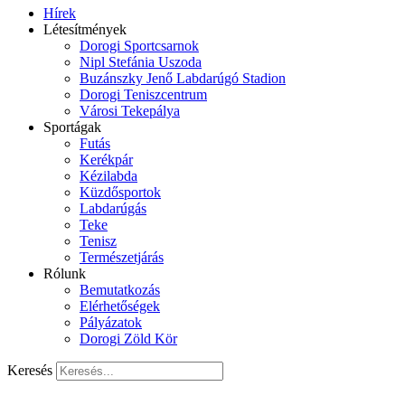
Hírek
Létesítmények
Dorogi Sportcsarnok
Nipl Stefánia Uszoda
Buzánszky Jenő Labdarúgó Stadion
Dorogi Teniszcentrum
Városi Tekepálya
Sportágak
Futás
Kerékpár
Kézilabda
Küzdősportok
Labdarúgás
Teke
Tenisz
Természetjárás
Rólunk
Bemutatkozás
Elérhetőségek
Pályázatok
Dorogi Zöld Kör
Keresés