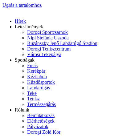
Ugrás a tartalomhoz
Hírek
Létesítmények
Dorogi Sportcsarnok
Nipl Stefánia Uszoda
Buzánszky Jenő Labdarúgó Stadion
Dorogi Teniszcentrum
Városi Tekepálya
Sportágak
Futás
Kerékpár
Kézilabda
Küzdősportok
Labdarúgás
Teke
Tenisz
Természetjárás
Rólunk
Bemutatkozás
Elérhetőségek
Pályázatok
Dorogi Zöld Kör