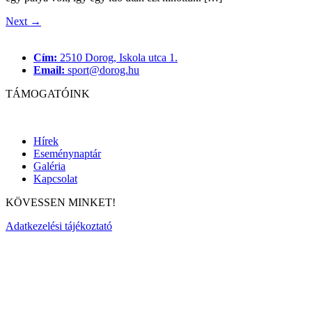
Next
→
Cím:
2510 Dorog, Iskola utca 1.
Email:
sport@dorog.hu
TÁMOGATÓINK
Hírek
Eseménynaptár
Galéria
Kapcsolat
KÖVESSEN MINKET!
Adatkezelési tájékoztató