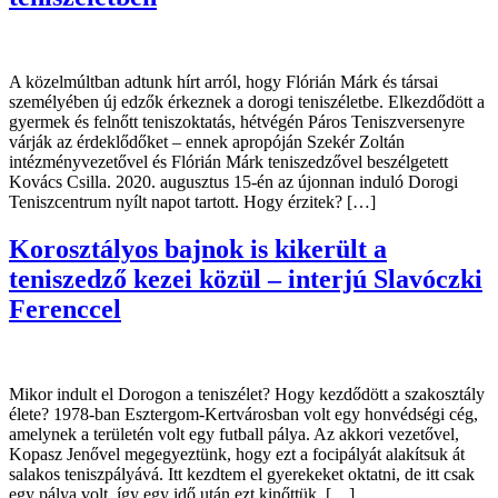
A közelmúltban adtunk hírt arról, hogy Flórián Márk és társai
személyében új edzők érkeznek a dorogi teniszéletbe. Elkezdődött a
gyermek és felnőtt teniszoktatás, hétvégén Páros Teniszversenyre
várják az érdeklődőket – ennek apropóján Szekér Zoltán
intézményvezetővel és Flórián Márk teniszedzővel beszélgetett
Kovács Csilla. 2020. augusztus 15-én az újonnan induló Dorogi
Teniszcentrum nyílt napot tartott. Hogy érzitek? […]
Korosztályos bajnok is kikerült a
teniszedző kezei közül – interjú Slavóczki
Ferenccel
Mikor indult el Dorogon a teniszélet? Hogy kezdődött a szakosztály
élete? 1978-ban Esztergom-Kertvárosban volt egy honvédségi cég,
amelynek a területén volt egy futball pálya. Az akkori vezetővel,
Kopasz Jenővel megegyeztünk, hogy ezt a focipályát alakítsuk át
salakos teniszpályává. Itt kezdtem el gyerekeket oktatni, de itt csak
egy pálya volt, így egy idő után ezt kinőttük. […]