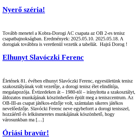
Nyerő széria!
Tovább menetel a Kobra-Dorogi AC csapata az OB 2-es tenisz
csapatbajnokságban. Eredmények: 2025.05.10. 2025.05.18. A
dorogiak továbbra is veretlenül vezetik a tabellát. Hajrá Dorog !
Elhunyt Slavóczki Ferenc
Életének 81. évében elhunyt Slavóczki Ferenc, egyesületünk tenisz
szakosztályának volt vezetője, a dorogi tenisz élet elindítója,
megalapozója. Évtizedeken át – 1980-tól – irányította a szakosztályt,
áldozatos munkájának köszönhetően épült meg a teniszcentrum. Az
OB-III-as csapat játékos-edzője volt, számtalan sikeres játékos
nevelőedzője. Slavócki Ferenc neve egybeforrt a dorogi tenisszel,
hozzáértő és lelkiismeretes munkájának köszönhető, hogy
városunkban ma […]
Óriási bravúr!