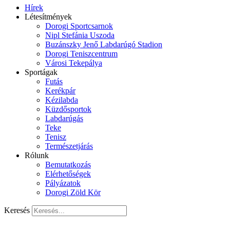
Hírek
Létesítmények
Dorogi Sportcsarnok
Nipl Stefánia Uszoda
Buzánszky Jenő Labdarúgó Stadion
Dorogi Teniszcentrum
Városi Tekepálya
Sportágak
Futás
Kerékpár
Kézilabda
Küzdősportok
Labdarúgás
Teke
Tenisz
Természetjárás
Rólunk
Bemutatkozás
Elérhetőségek
Pályázatok
Dorogi Zöld Kör
Keresés