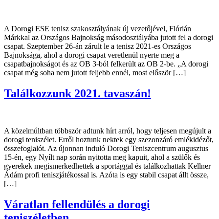
A Dorogi ESE tenisz szakosztályának új vezetőjével, Flórián
Márkkal az Országos Bajnokság másodosztályába jutott fel a dorogi
csapat. Szeptember 26-án zárult le a tenisz 2021-es Országos
Bajnoksága, ahol a dorogi csapat veretlenül nyerte meg a
csapatbajnokságot és az OB 3-ból felkerült az OB 2-be. „A dorogi
csapat még soha nem jutott feljebb ennél, most először […]
Találkozzunk 2021. tavaszán!
A közelmúltban többször adtunk hírt arról, hogy teljesen megújult a
dorogi teniszélet. Erről hoztunk nektek egy szezonzáró emlékidézőt,
összefoglalót. Az újonnan induló Dorogi Teniszcentrum augusztus
15-én, egy Nyílt nap során nyitotta meg kapuit, ahol a szülők és
gyerekek megismerkedhettek a sportággal és találkozhattak Kellner
Ádám profi teniszjátékossal is. Azóta is egy stabil csapat állt össze,
[…]
Váratlan fellendülés a dorogi
teniszéletben