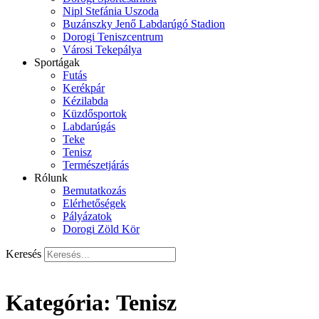
Nipl Stefánia Uszoda
Buzánszky Jenő Labdarúgó Stadion
Dorogi Teniszcentrum
Városi Tekepálya
Sportágak
Futás
Kerékpár
Kézilabda
Küzdősportok
Labdarúgás
Teke
Tenisz
Természetjárás
Rólunk
Bemutatkozás
Elérhetőségek
Pályázatok
Dorogi Zöld Kör
Keresés
Kategória:
Tenisz