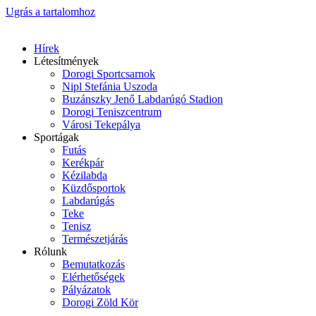
Ugrás a tartalomhoz
Hírek
Létesítmények
Dorogi Sportcsarnok
Nipl Stefánia Uszoda
Buzánszky Jenő Labdarúgó Stadion
Dorogi Teniszcentrum
Városi Tekepálya
Sportágak
Futás
Kerékpár
Kézilabda
Küzdősportok
Labdarúgás
Teke
Tenisz
Természetjárás
Rólunk
Bemutatkozás
Elérhetőségek
Pályázatok
Dorogi Zöld Kör