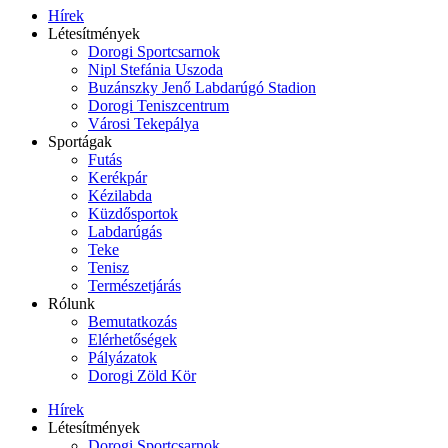
Hírek
Létesítmények
Dorogi Sportcsarnok
Nipl Stefánia Uszoda
Buzánszky Jenő Labdarúgó Stadion
Dorogi Teniszcentrum
Városi Tekepálya
Sportágak
Futás
Kerékpár
Kézilabda
Küzdősportok
Labdarúgás
Teke
Tenisz
Természetjárás
Rólunk
Bemutatkozás
Elérhetőségek
Pályázatok
Dorogi Zöld Kör
Hírek
Létesítmények
Dorogi Sportcsarnok