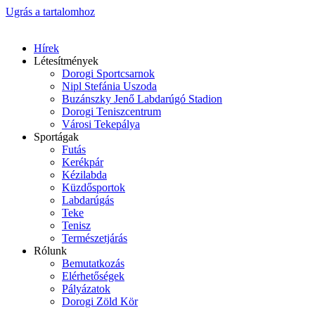
Ugrás a tartalomhoz
Hírek
Létesítmények
Dorogi Sportcsarnok
Nipl Stefánia Uszoda
Buzánszky Jenő Labdarúgó Stadion
Dorogi Teniszcentrum
Városi Tekepálya
Sportágak
Futás
Kerékpár
Kézilabda
Küzdősportok
Labdarúgás
Teke
Tenisz
Természetjárás
Rólunk
Bemutatkozás
Elérhetőségek
Pályázatok
Dorogi Zöld Kör