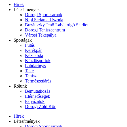
Hírek
Létesítmények
Dorogi Sportcsarnok
Nipl Stefánia Uszoda
Buzánszky Jenő Labdarúgó Stadion
Dorogi Teniszcentrum
Városi Tekepálya
Sportágak
Futás
Kerékpár
Kézilabda
Küzdősportok
Labdarúgás
Teke
Tenisz
Természetjárás
Rólunk
Bemutatkozás
Elérhetőségek
Pályázatok
Dorogi Zöld Kör
Hírek
Létesítmények
Dorogi Sportcsarnok