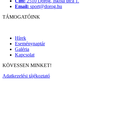
Cím:
2510 Dorog, Iskola utca 1.
Email:
sport@dorog.hu
TÁMOGATÓINK
Hírek
Eseménynaptár
Galéria
Kapcsolat
KÖVESSEN MINKET!
Adatkezelési tájékoztató