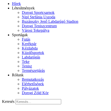
Hírek
Létesítmények
Dorogi Sportcsarnok
Nipl Stefánia Uszoda
Buzánszky Jenő Labdarúgó Stadion
Dorogi Teniszcentrum
Városi Tekepálya
Sportágak
Futás
Kerékpár
Kézilabda
Küzdősportok
Labdarúgás
Teke
Tenisz
Természetjárás
Rólunk
Bemutatkozás
Elérhetőségek
Pályázatok
Dorogi Zöld Kör
Keresés