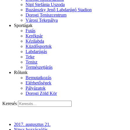
Nipl Stefánia Uszoda
Buzánszky Jenő Labdarúgó Stadion
Dorogi Teniszcentrum
Városi Tekepálya
Sportágak
Futás
Kerékpár
Kézilabda
Küzdősportok
Labdarúgás
Teke
Tenisz
Természetjárás
Rólunk
Bemutatkozás
Elérhetőségek
Pályázatok
Dorogi Zöld Kör
Keresés
2017. augusztus 21.
Nincs hozzászólás