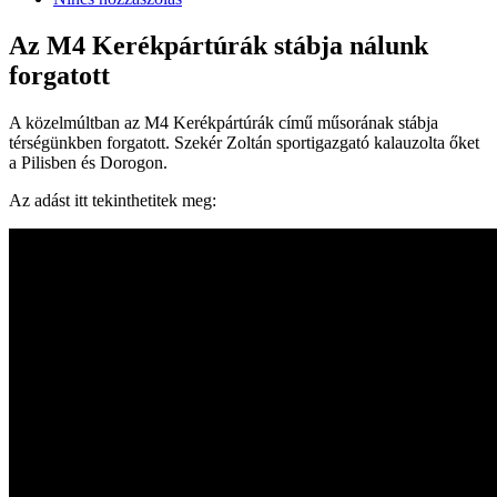
Az M4 Kerékpártúrák stábja nálunk
forgatott
A közelmúltban az M4 Kerékpártúrák című műsorának stábja
térségünkben forgatott. Szekér Zoltán sportigazgató kalauzolta őket
a Pilisben és Dorogon.
Az adást itt tekinthetitek meg: