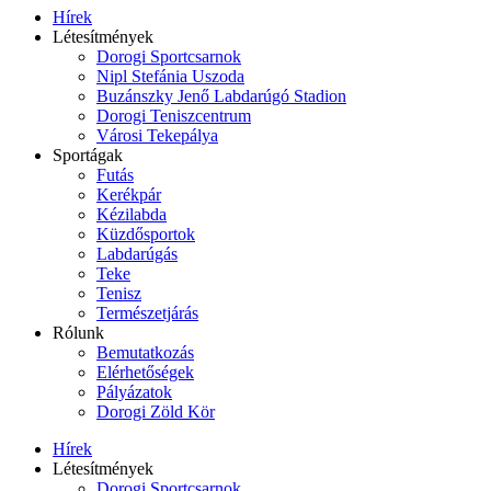
Hírek
Létesítmények
Dorogi Sportcsarnok
Nipl Stefánia Uszoda
Buzánszky Jenő Labdarúgó Stadion
Dorogi Teniszcentrum
Városi Tekepálya
Sportágak
Futás
Kerékpár
Kézilabda
Küzdősportok
Labdarúgás
Teke
Tenisz
Természetjárás
Rólunk
Bemutatkozás
Elérhetőségek
Pályázatok
Dorogi Zöld Kör
Hírek
Létesítmények
Dorogi Sportcsarnok