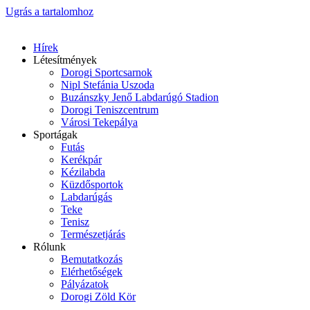
Ugrás a tartalomhoz
Hírek
Létesítmények
Dorogi Sportcsarnok
Nipl Stefánia Uszoda
Buzánszky Jenő Labdarúgó Stadion
Dorogi Teniszcentrum
Városi Tekepálya
Sportágak
Futás
Kerékpár
Kézilabda
Küzdősportok
Labdarúgás
Teke
Tenisz
Természetjárás
Rólunk
Bemutatkozás
Elérhetőségek
Pályázatok
Dorogi Zöld Kör