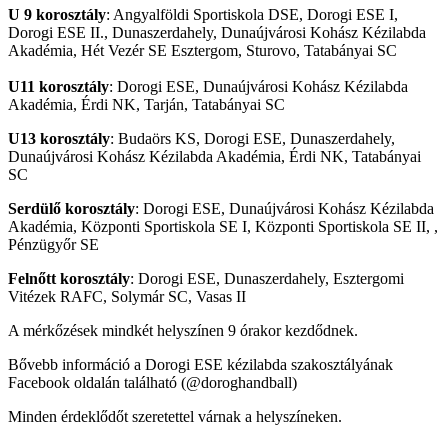
U 9 korosztály
:
Angyalföldi Sportiskola DSE
, Dorogi ESE I,
Dorogi ESE II., Dunaszerdahely, Dunaújvárosi Kohász Kézilabda
Akadémia, Hét Vezér SE Esztergom, Sturovo, Tatabányai SC
U11 korosztály
: Dorogi ESE,
Dunaújvárosi Kohász Kézilabda
Akadémia, Érdi NK, Tarján, Tatabányai SC
U13 korosztály
: Budaörs KS, Dorogi ESE, Dunaszerdahely,
Dunaújvárosi Kohász Kézilabda Akadémia, Érdi NK, Tatabányai
SC
Serdülő korosztály
: Dorogi ESE, Dunaújvárosi Kohász Kézilabda
Akadémia, Központi Sportiskola SE I, Központi Sportiskola SE II, ,
Pénzügyőr SE
Felnőtt korosztály
: Dorogi ESE, Dunaszerdahely, Esztergomi
Vitézek RAFC, Solymár SC, Vasas II
A mérkőzések mindkét helyszínen 9 órakor kezdődnek.
Bővebb információ a Dorogi ESE kézilabda szakosztályának
Facebook oldalán található (@doroghandball)
Minden érdeklődőt szeretettel várnak a helyszíneken.