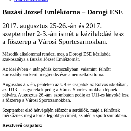
Buzási József Emléktorna – Dorogi ESE
2017. augusztus 25-26.-án és 2017.
szeptember 2-3.-án ismét a kézilabdáé lesz
a főszerep a Városi Sportcsarnokban.
Második alkalommal rendezi meg a Dorogi ESE kézilabda
szakosztálya a Buzási József Emléktornát.
Az idei évben 4 utánpótlás korosztályban, valamint felnőtt
korosztályban kerül megrendezésre a nemzetközi torna.
Augusztus 25.-én, pénteken az U9-es csapatok az Eötvös iskolában,
az U13 – as gyerekek pedig a Városi Sportcsarnokban lépnek
pályára. Augusztus 26.-ám, szombaton pedig az U11-es lányoké lesz
a főszerep a Városi Sportcsarnokban.
Szeptember első hétvégéjén először a serdülők, majd a felnőttek
mérkőznek meg a torna legjobbja címért, szintén a sportcsarnokban.
Résztvevő csapatok: