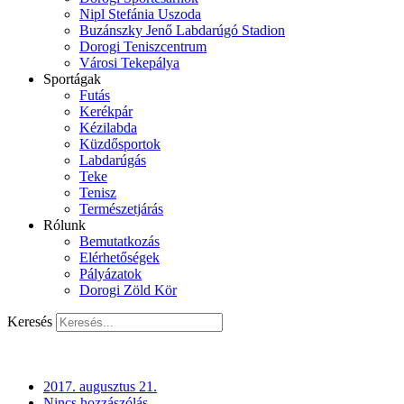
Nipl Stefánia Uszoda
Buzánszky Jenő Labdarúgó Stadion
Dorogi Teniszcentrum
Városi Tekepálya
Sportágak
Futás
Kerékpár
Kézilabda
Küzdősportok
Labdarúgás
Teke
Tenisz
Természetjárás
Rólunk
Bemutatkozás
Elérhetőségek
Pályázatok
Dorogi Zöld Kör
Keresés
2017. augusztus 21.
Nincs hozzászólás