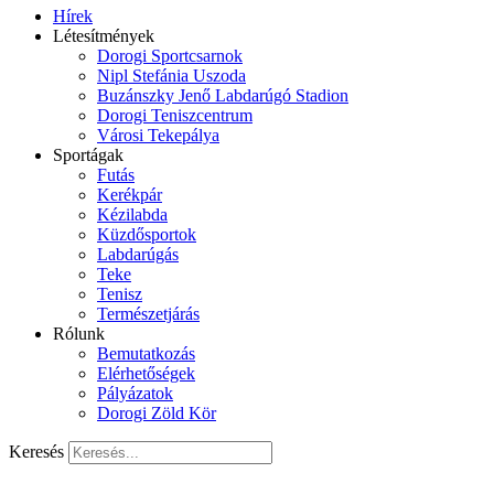
Hírek
Létesítmények
Dorogi Sportcsarnok
Nipl Stefánia Uszoda
Buzánszky Jenő Labdarúgó Stadion
Dorogi Teniszcentrum
Városi Tekepálya
Sportágak
Futás
Kerékpár
Kézilabda
Küzdősportok
Labdarúgás
Teke
Tenisz
Természetjárás
Rólunk
Bemutatkozás
Elérhetőségek
Pályázatok
Dorogi Zöld Kör
Keresés