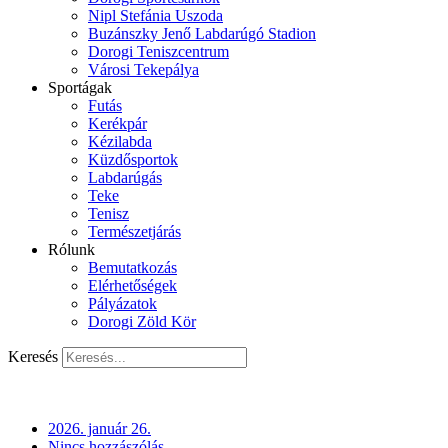
Nipl Stefánia Uszoda
Buzánszky Jenő Labdarúgó Stadion
Dorogi Teniszcentrum
Városi Tekepálya
Sportágak
Futás
Kerékpár
Kézilabda
Küzdősportok
Labdarúgás
Teke
Tenisz
Természetjárás
Rólunk
Bemutatkozás
Elérhetőségek
Pályázatok
Dorogi Zöld Kör
Keresés
2026. január 26.
Nincs hozzászólás