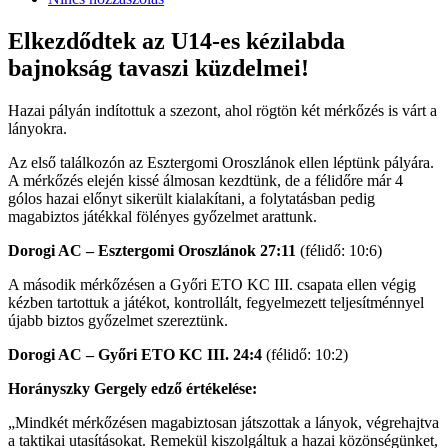
Elkezdődtek az U14-es kézilabda
bajnokság tavaszi küzdelmei!
Hazai pályán indítottuk a szezont, ahol rögtön két mérkőzés is várt a
lányokra.
Az első találkozón az Esztergomi Oroszlánok ellen léptünk pályára.
A mérkőzés elején kissé álmosan kezdtünk, de a félidőre már 4
gólos hazai előnyt sikerült kialakítani, a folytatásban pedig
magabiztos játékkal fölényes győzelmet arattunk.
Dorogi AC – Esztergomi Oroszlánok 27:11
(félidő: 10:6)
A második mérkőzésen a Győri ETO KC III. csapata ellen végig
kézben tartottuk a játékot, kontrollált, fegyelmezett teljesítménnyel
újabb biztos győzelmet szereztünk.
Dorogi AC – Győri ETO KC III. 24:4
(félidő: 10:2)
Horányszky Gergely edző értékelése:
„Mindkét mérkőzésen magabiztosan játszottak a lányok, végrehajtva
a taktikai utasításokat. Remekül kiszolgáltuk a hazai közönségünket,