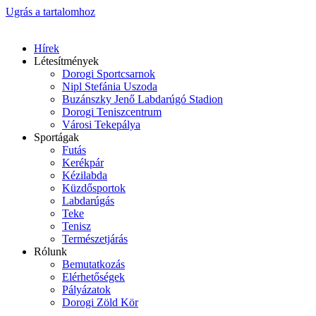
Ugrás a tartalomhoz
Hírek
Létesítmények
Dorogi Sportcsarnok
Nipl Stefánia Uszoda
Buzánszky Jenő Labdarúgó Stadion
Dorogi Teniszcentrum
Városi Tekepálya
Sportágak
Futás
Kerékpár
Kézilabda
Küzdősportok
Labdarúgás
Teke
Tenisz
Természetjárás
Rólunk
Bemutatkozás
Elérhetőségek
Pályázatok
Dorogi Zöld Kör