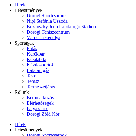
Hírek
Létesítmények
Dorogi Sportcsarnok
Nipl Stefánia Uszoda
Buzánszky Jenő Labdarúgó Stadion
Dorogi Teniszcentrum
Városi Tekepálya
Sportágak
Futás
Kerékpár
Kézilabda
Küzdősportok
Labdarúgás
Teke
Tenisz
Természetjárás
Rólunk
Bemutatkozás
Elérhetőségek
Pályázatok
Dorogi Zöld Kör
Hírek
Létesítmények
Dorogi Sportcsarnok