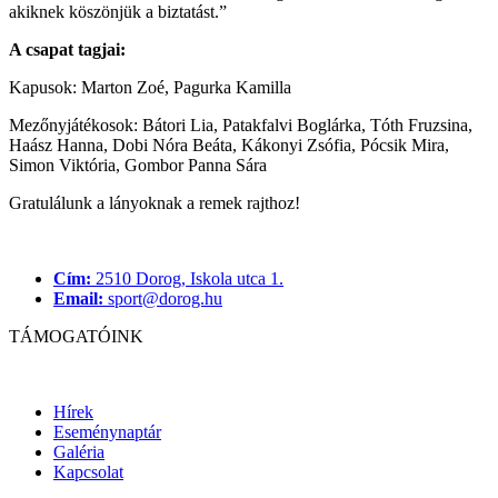
akiknek köszönjük a biztatást.”
A csapat tagjai:
Kapusok: Marton Zoé, Pagurka Kamilla
Mezőnyjátékosok: Bátori Lia, Patakfalvi Boglárka, Tóth Fruzsina,
Haász Hanna, Dobi Nóra Beáta, Kákonyi Zsófia, Pócsik Mira,
Simon Viktória, Gombor Panna Sára
Gratulálunk a lányoknak a remek rajthoz!
Cím:
2510 Dorog, Iskola utca 1.
Email:
sport@dorog.hu
TÁMOGATÓINK
Hírek
Eseménynaptár
Galéria
Kapcsolat