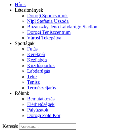
Hírek
Létesítmények
Dorogi Sportcsarnok
Nipl Stefánia Uszoda
Buzánszky Jenő Labdarúgó Stadion
Dorogi Teniszcentrum
Városi Tekepálya
Sportágak
Futás
Kerékpár
Kézilabda
Küzdősportok
Labdarúgás
Teke
Tenisz
Természetjárás
Rólunk
Bemutatkozás
Elérhetőségek
Pályázatok
Dorogi Zöld Kör
Keresés