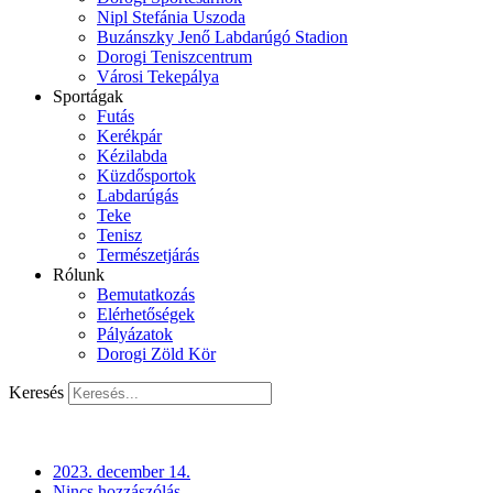
Nipl Stefánia Uszoda
Buzánszky Jenő Labdarúgó Stadion
Dorogi Teniszcentrum
Városi Tekepálya
Sportágak
Futás
Kerékpár
Kézilabda
Küzdősportok
Labdarúgás
Teke
Tenisz
Természetjárás
Rólunk
Bemutatkozás
Elérhetőségek
Pályázatok
Dorogi Zöld Kör
Keresés
2023. december 14.
Nincs hozzászólás