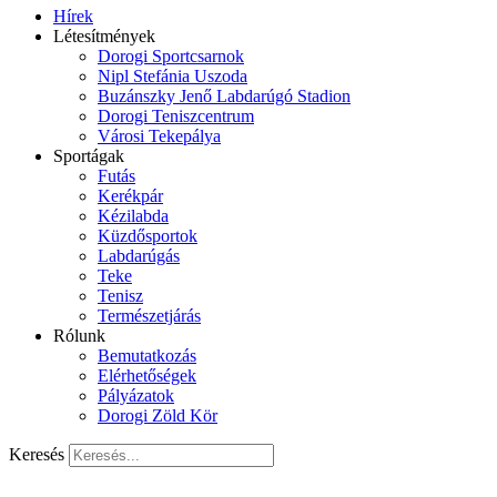
Hírek
Létesítmények
Dorogi Sportcsarnok
Nipl Stefánia Uszoda
Buzánszky Jenő Labdarúgó Stadion
Dorogi Teniszcentrum
Városi Tekepálya
Sportágak
Futás
Kerékpár
Kézilabda
Küzdősportok
Labdarúgás
Teke
Tenisz
Természetjárás
Rólunk
Bemutatkozás
Elérhetőségek
Pályázatok
Dorogi Zöld Kör
Keresés