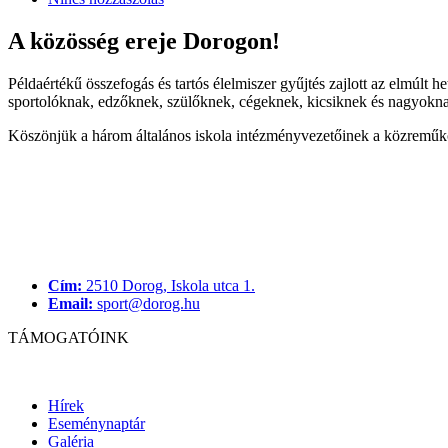
A közösség ereje Dorogon!
Példaértékű összefogás és tartós élelmiszer gyűjtés zajlott az elmúl
sportolóknak, edzőknek, szülőknek, cégeknek, kicsiknek és nagyoknak 
Köszönjük a három általános iskola intézményvezetőinek a közreműköd
Cím:
2510 Dorog, Iskola utca 1.
Email:
sport@dorog.hu
TÁMOGATÓINK
Hírek
Eseménynaptár
Galéria