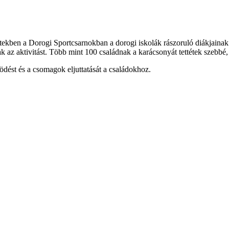
t hetekben a Dorogi Sportcsarnokban a dorogi iskolák rászoruló diákjai
az aktivitást. Több mint 100 családnak a karácsonyát tettétek szebbé,
ést és a csomagok eljuttatását a családokhoz.