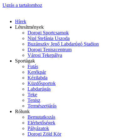
Ugrás a tartalomhoz
Hírek
Létesítmények
Dorogi Sportcsarnok
Nipl Stefánia Uszoda
Buzánszky Jenő Labdarúgó Stadion
Dorogi Teniszcentrum
Városi Tekepálya
Sportágak
Futás
Kerékpár
Kézilabda
Küzdősportok
Labdarúgás
Teke
Tenisz
Természetjárás
Rólunk
Bemutatkozás
Elérhetőségek
Pályázatok
Dorogi Zöld Kör