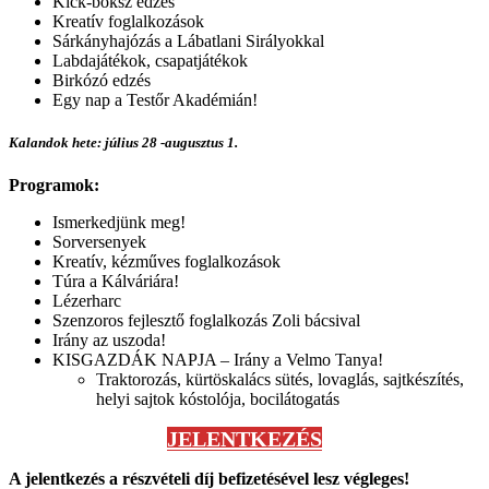
Kick-boksz edzés
Kreatív foglalkozások
Sárkányhajózás a Lábatlani Sirályokkal
Labdajátékok, csapatjátékok
Birkózó edzés
Egy nap a Testőr Akadémián!
Kalandok hete: július 28 -augusztus 1.
Programok:
Ismerkedjünk meg!
Sorversenyek
Kreatív, kézműves foglalkozások
Túra a Kálváriára!
Lézerharc
Szenzoros fejlesztő foglalkozás Zoli bácsival
Irány az uszoda!
KISGAZDÁK NAPJA – Irány a Velmo Tanya!
Traktorozás, kürtöskalács sütés, lovaglás, sajtkészítés,
helyi sajtok kóstolója, bocilátogatás
JELENTKEZÉS
A jelentkezés a részvételi díj befizetésével lesz végleges!