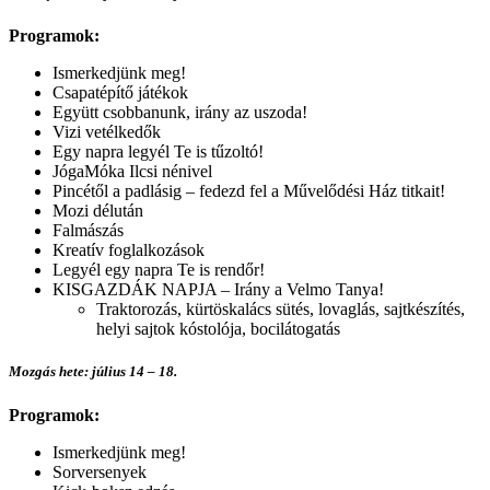
Programok:
Ismerkedjünk meg!
Csapatépítő játékok
Együtt csobbanunk, irány az uszoda!
Vizi vetélkedők
Egy napra legyél Te is tűzoltó!
JógaMóka Ilcsi nénivel
Pincétől a padlásig – fedezd fel a Művelődési Ház titkait!
Mozi délután
Falmászás
Kreatív foglalkozások
Legyél egy napra Te is rendőr!
KISGAZDÁK NAPJA – Irány a Velmo Tanya!
Traktorozás, kürtöskalács sütés, lovaglás, sajtkészítés,
helyi sajtok kóstolója, bocilátogatás
Mozgás hete: július 14 – 18.
Programok:
Ismerkedjünk meg!
Sorversenyek