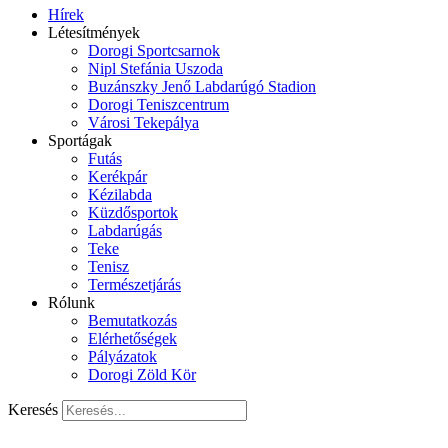
Hírek
Létesítmények
Dorogi Sportcsarnok
Nipl Stefánia Uszoda
Buzánszky Jenő Labdarúgó Stadion
Dorogi Teniszcentrum
Városi Tekepálya
Sportágak
Futás
Kerékpár
Kézilabda
Küzdősportok
Labdarúgás
Teke
Tenisz
Természetjárás
Rólunk
Bemutatkozás
Elérhetőségek
Pályázatok
Dorogi Zöld Kör
Keresés