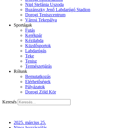
Nipl Stefánia Uszoda
Buzánszky Jenő Labdarúgó Stadion
Dorogi Teniszcentrum
Városi Tekepálya
Sportágak
Futás
Kerékpár
Kézilabda
Küzdősportok
Labdarúgás
Teke
Tenisz
Természetjárás
Rólunk
Bemutatkozás
Elérhetőségek
Pályázatok
Dorogi Zöld Kör
Keresés
2025. március 25.
Nincs hozzászólás