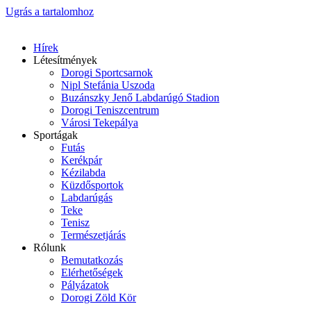
Ugrás a tartalomhoz
Hírek
Létesítmények
Dorogi Sportcsarnok
Nipl Stefánia Uszoda
Buzánszky Jenő Labdarúgó Stadion
Dorogi Teniszcentrum
Városi Tekepálya
Sportágak
Futás
Kerékpár
Kézilabda
Küzdősportok
Labdarúgás
Teke
Tenisz
Természetjárás
Rólunk
Bemutatkozás
Elérhetőségek
Pályázatok
Dorogi Zöld Kör