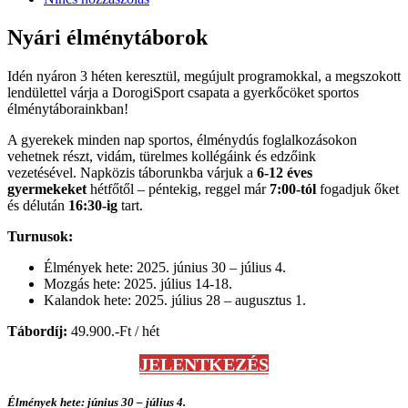
Nyári élménytáborok
Idén nyáron 3 héten keresztül, megújult programokkal, a megszokott
lendülettel várja a DorogiSport csapata a gyerkőcöket sportos
élménytáborainkban!
A gyerekek minden nap sportos, élménydús foglalkozásokon
vehetnek részt, vidám, türelmes kollégáink és edzőink
vezetésével. Napközis táborunkba várjuk a
6-12 éves
gyermekeket
hétfőtől – péntekig, reggel már
7:00-tól
fogadjuk őket
és délután
16:30-ig
tart.
Turnusok:
Élmények hete: 2025. június 30 – július 4.
Mozgás hete: 2025. július 14-18.
Kalandok hete: 2025. július 28 – augusztus 1.
Tábordíj:
49.900.-Ft / hét
JELENTKEZÉS
Élmények hete: június 30 – július 4.