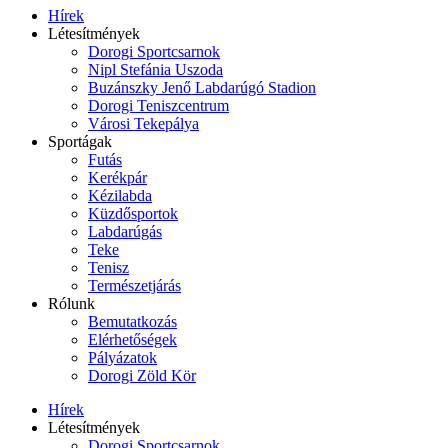
Hírek
Létesítmények
Dorogi Sportcsarnok
Nipl Stefánia Uszoda
Buzánszky Jenő Labdarúgó Stadion
Dorogi Teniszcentrum
Városi Tekepálya
Sportágak
Futás
Kerékpár
Kézilabda
Küzdősportok
Labdarúgás
Teke
Tenisz
Természetjárás
Rólunk
Bemutatkozás
Elérhetőségek
Pályázatok
Dorogi Zöld Kör
Hírek
Létesítmények
Dorogi Sportcsarnok