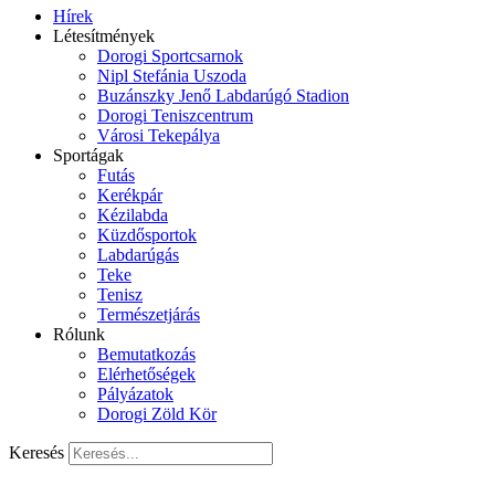
Hírek
Létesítmények
Dorogi Sportcsarnok
Nipl Stefánia Uszoda
Buzánszky Jenő Labdarúgó Stadion
Dorogi Teniszcentrum
Városi Tekepálya
Sportágak
Futás
Kerékpár
Kézilabda
Küzdősportok
Labdarúgás
Teke
Tenisz
Természetjárás
Rólunk
Bemutatkozás
Elérhetőségek
Pályázatok
Dorogi Zöld Kör
Keresés