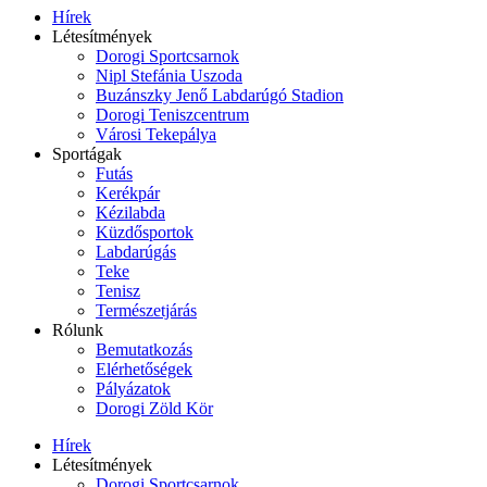
Hírek
Létesítmények
Dorogi Sportcsarnok
Nipl Stefánia Uszoda
Buzánszky Jenő Labdarúgó Stadion
Dorogi Teniszcentrum
Városi Tekepálya
Sportágak
Futás
Kerékpár
Kézilabda
Küzdősportok
Labdarúgás
Teke
Tenisz
Természetjárás
Rólunk
Bemutatkozás
Elérhetőségek
Pályázatok
Dorogi Zöld Kör
Hírek
Létesítmények
Dorogi Sportcsarnok