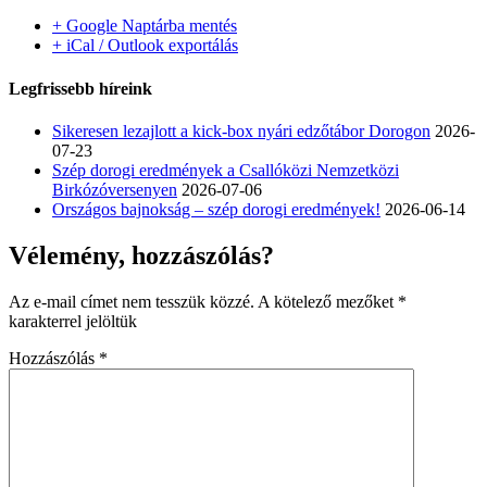
+ Google Naptárba mentés
+ iCal / Outlook exportálás
Legfrissebb híreink
Sikeresen lezajlott a kick-box nyári edzőtábor Dorogon
2026-
07-23
Szép dorogi eredmények a Csallóközi Nemzetközi
Birkózóversenyen
2026-07-06
Országos bajnokság – szép dorogi eredmények!
2026-06-14
Vélemény, hozzászólás?
Az e-mail címet nem tesszük közzé.
A kötelező mezőket
*
karakterrel jelöltük
Hozzászólás
*