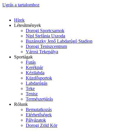
Ugrás a tartalomhoz
Hírek
Létesítmények
Dorogi Sportcsarnok
Nipl Stefánia Uszoda
Buzánszky Jenő Labdarúgó Stadion
Dorogi Teniszcentrum
Városi Tekepálya
Sportágak
Futás
Kerékpár
Kézilabda
Küzdősportok
Labdarúgás
Teke
Tenisz
Természetjárás
Rólunk
Bemutatkozás
Elérhetőségek
Pályázatok
Dorogi Zöld Kör