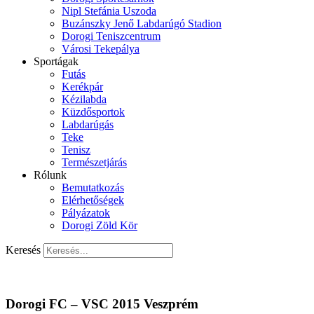
Nipl Stefánia Uszoda
Buzánszky Jenő Labdarúgó Stadion
Dorogi Teniszcentrum
Városi Tekepálya
Sportágak
Futás
Kerékpár
Kézilabda
Küzdősportok
Labdarúgás
Teke
Tenisz
Természetjárás
Rólunk
Bemutatkozás
Elérhetőségek
Pályázatok
Dorogi Zöld Kör
Keresés
Dorogi FC – VSC 2015 Veszprém