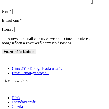
Név
*
E-mail cím
*
Honlap
A nevem, e-mail címem, és weboldalcímem mentése a
böngészőben a következő hozzászólásomhoz.
Cím:
2510 Dorog, Iskola utca 1.
Email:
sport@dorog.hu
TÁMOGATÓINK
Hírek
Eseménynaptár
Galéria