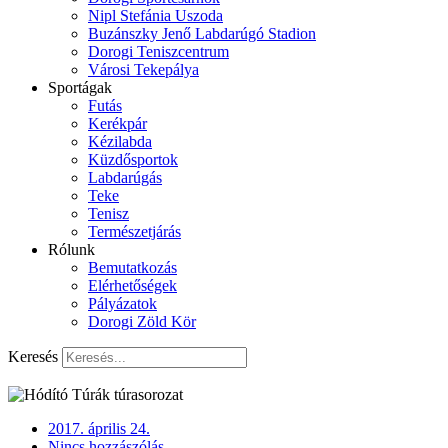
Nipl Stefánia Uszoda
Buzánszky Jenő Labdarúgó Stadion
Dorogi Teniszcentrum
Városi Tekepálya
Sportágak
Futás
Kerékpár
Kézilabda
Küzdősportok
Labdarúgás
Teke
Tenisz
Természetjárás
Rólunk
Bemutatkozás
Elérhetőségek
Pályázatok
Dorogi Zöld Kör
Keresés
2017. április 24.
Nincs hozzászólás