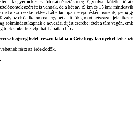
tten a kisgyermekes családokat célozták meg. Egy olyan kötetlen túrát 
Pecsételőpontok azért itt is vannak, de a két táv (9 km és 15 km) mindeg
ormát a környékbeliekkel. Lábatlant ipari településként ismerik, pedig
Tavaly az első alkalommal egy hét alatt több, mint kétszázan jelentkezt
ag sokmindent kapnak a nevezési díjért cserébe: ételt a túra végén, eml
 több emberhez eljuthat Lábatlan híre.
recse hegység keleti részén található Gete-hegy környékét
fedezheti
ehetnek részt az érdeklődők.
.