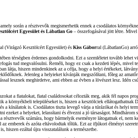
 amely során a résztvevők megismerhetik ennek a csodálatos környéknek
sztölcért Egyesület és Lábatlan Go
– összefogásával jött létre. Mive
sal (Virágzó Kesztölcért Egyesület) és
Kiss Gábor
ral (LábatlanGo) arról
etében térségben érdemes gondolkodni. Ezt a szemléletet tovább lehet vi
efogás tud megvalósulni. Reméli, hogy ez csak a kezdeti lépés, mivel t
élban látja, hiszen mindenkinek az a célja, hogy a helyi értékeket, látv
klődőknek. Jelenleg a helyieket kívánják megszólítani, főleg az amatőr
sal lesznek meghirdetve, ami ebben az évben a lövészet lesz. Idén csúz
azokat a fiatalokat, fiatal családosokat célozták meg, akik fél napos pr
 a környékbeli településeket is, hiszen a kesztölciek ellátogathatnak Do
és a kínálatok is. Csodálatos tiszta levegő várja a túrázókat és helyi te
ni ezeket a helyeket, lelassítani és élvezni a jó társaságot. Mindhárom
 is a résztvevők számára, hogy bármelyik eseményre látogatnak el, nem
az emberek és azóta eltávolodtak tőlük. Ezt az ifjúkori élményt szeret
, hiszen ezáltal újra visszatalálunk a természetbe.