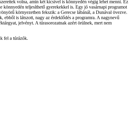
szerettek volna, amin két kicsivel is könnyedén végig lehet menni. Ez
yike könnyedén teljesíthető gyerekekkel is. Egy jó vasárnapi programot
 gyönyörű környezetben fekszik: a Gerecse lábánál, a Dunával övezve.
ek, ebből is látszott, nagy az érdeklődés a programra. A nagynevű
éktárgyat, jelvényt. A túrasorozatnak azért örülnek, mert nem
k fel a túrázók.