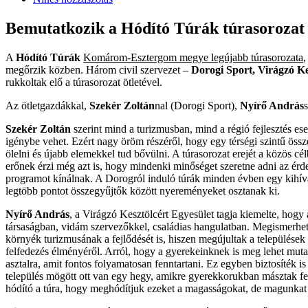
Bemutatkozik a Hódító Túrák túrasorozat
A
Hódító Túrák
Komárom-Esztergom megye legújabb túrasorozata
,
megőrzik közben. Három civil szervezet –
Dorogi Sport, Virágzó Ke
rukkoltak elő a túrasorozat ötletével.
Az ötletgazdákkal,
Szekér Zoltán
nal (Dorogi Sport),
Nyírő András
Szekér Zoltán
szerint mind a turizmusban, mind a régió fejlesztés es
igénybe vehet. Ezért nagy öröm részéről, hogy egy térségi szintű össz
ölelni és újabb elemekkel tud bővülni. A túrasorozat erejét a közös c
erőnek érzi még azt is, hogy mindenki minőséget szeretne adni az érde
programot kínálnak. A Dorogról induló túrák minden évben egy kihívás
legtöbb pontot összegyűjtők között nyereményeket osztanak ki.
Nyírő András
, a Virágzó Kesztölcért Egyesület tagja kiemelte, hogy 
társaságban, vidám szervezőkkel, családias hangulatban. Megismerhetik
környék turizmusának a fejlődését is, hiszen megújultak a települések 
felfedezés élményéről. Arról, hogy a gyerekeinknek is meg lehet mutat
asztalra, amit fontos folyamatosan fenntartani. Ez egyben biztosíték
település mögött ott van egy hegy, amikre gyerekkorukban másztak fel 
hódító a túra, hogy meghódítjuk ezeket a magasságokat, de magunkat is