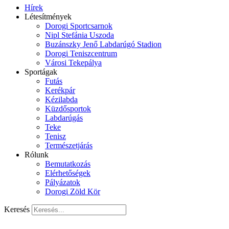
Hírek
Létesítmények
Dorogi Sportcsarnok
Nipl Stefánia Uszoda
Buzánszky Jenő Labdarúgó Stadion
Dorogi Teniszcentrum
Városi Tekepálya
Sportágak
Futás
Kerékpár
Kézilabda
Küzdősportok
Labdarúgás
Teke
Tenisz
Természetjárás
Rólunk
Bemutatkozás
Elérhetőségek
Pályázatok
Dorogi Zöld Kör
Keresés