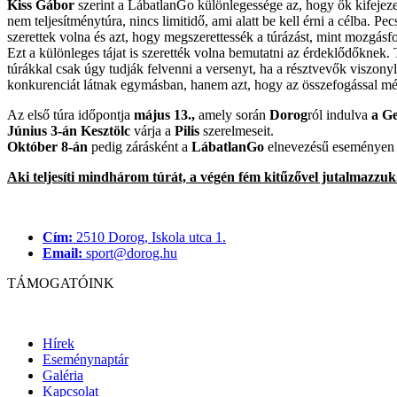
Kiss Gábor
szerint a LábatlanGo különlegessége az, hogy ők kifejeze
nem teljesítménytúra, nincs limitidő, ami alatt be kell érni a célba. 
szerettek volna és azt, hogy megszerettessék a túrázást, mint mozgásf
Ezt a különleges tájat is szerették volna bemutatni az érdeklődőknek. 
túrákkal csak úgy tudják felvenni a versenyt, ha a résztvevők viszonyl
konkurenciát látnak egymásban, hanem azt, hogy az összefogással még
Az első túra időpontja
május 13.,
amely során
Dorog
ról indulva
a Ge
Június 3-án Kesztölc
várja a
Pilis
szerelmeseit.
Október 8-án
pedig zárásként a
LábatlanGo
elnevezésű eseményen v
Aki teljesíti mindhárom túrát, a végén fém kitűzővel jutalmazzuk
Cím:
2510 Dorog, Iskola utca 1.
Email:
sport@dorog.hu
TÁMOGATÓINK
Hírek
Eseménynaptár
Galéria
Kapcsolat