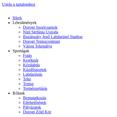
Ugrás a tartalomhoz
Hírek
Létesítmények
Dorogi Sportcsarnok
Nipl Stefánia Uszoda
Buzánszky Jenő Labdarúgó Stadion
Dorogi Teniszcentrum
Városi Tekepálya
Sportágak
Futás
Kerékpár
Kézilabda
Küzdősportok
Labdarúgás
Teke
Tenisz
Természetjárás
Rólunk
Bemutatkozás
Elérhetőségek
Pályázatok
Dorogi Zöld Kör