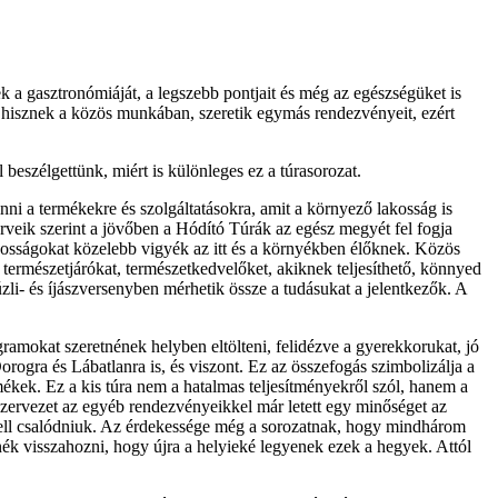
 a gasztronómiáját, a legszebb pontjait és még az egészségüket is
l hisznek a közös munkában, szeretik egymás rendezvényeit, ezért
 beszélgettünk, miért is különleges ez a túrasorozat.
nni a termékekre és szolgáltatásokra, amit a környező lakosság is
erveik szerint a jövőben a Hódító Túrák az egész megyét fel fogja
ányosságokat közelebb vigyék az itt és a környékben élőknek. Közös
 természetjárókat, természetkedvelőket, akiknek teljesíthető, könnyed
li- és íjászversenyben mérhetik össze a tudásukat a jelentkezők. A
ogramokat szeretnének helyben eltölteni, felidézve a gyerekkorukat, jó
rogra és Lábatlanra is, és viszont. Ez az összefogás szimbolizálja a
rmékek. Ez a kis túra nem a hatalmas teljesítményekről szól, hanem a
 szervezet az egyéb rendezvényeikkel már letett egy minőséget az
 kell csalódniuk. Az érdekessége még a sorozatnak, hogy mindhárom
nék visszahozni, hogy újra a helyieké legyenek ezek a hegyek. Attól