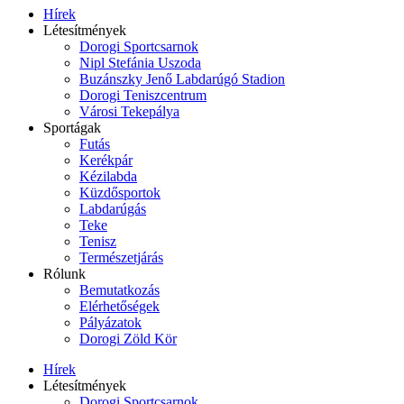
Hírek
Létesítmények
Dorogi Sportcsarnok
Nipl Stefánia Uszoda
Buzánszky Jenő Labdarúgó Stadion
Dorogi Teniszcentrum
Városi Tekepálya
Sportágak
Futás
Kerékpár
Kézilabda
Küzdősportok
Labdarúgás
Teke
Tenisz
Természetjárás
Rólunk
Bemutatkozás
Elérhetőségek
Pályázatok
Dorogi Zöld Kör
Hírek
Létesítmények
Dorogi Sportcsarnok