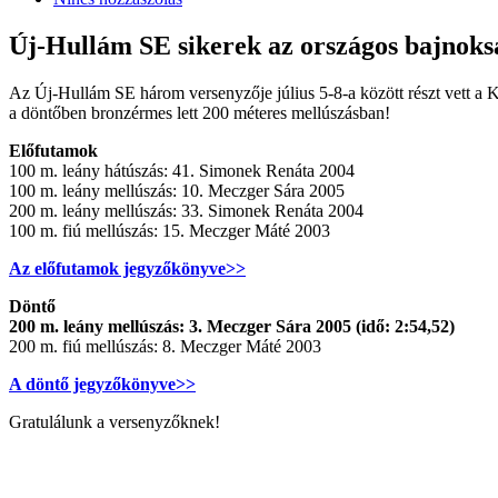
Új-Hullám SE sikerek az országos bajnok
Az Új-Hullám SE három versenyzője július 5-8-a között részt vett a
a döntőben bronzérmes lett 200 méteres mellúszásban!
Előfutamok
100 m. leány hátúszás: 41. Simonek Renáta 2004
100 m. leány mellúszás: 10. Meczger Sára 2005
200 m. leány mellúszás: 33. Simonek Renáta 2004
100 m. fiú mellúszás: 15. Meczger Máté 2003
Az előfutamok jegyzőkönyve>>
Döntő
200 m. leány mellúszás: 3. Meczger Sára 2005 (idő: 2:54,52)
200 m. fiú mellúszás: 8. Meczger Máté 2003
A döntő jegyzőkönyve>>
Gratulálunk a versenyzőknek!