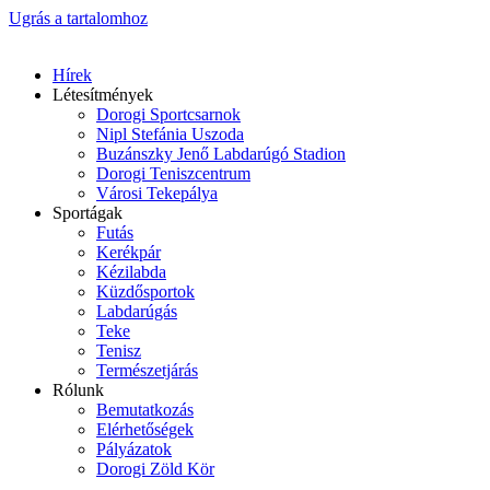
Ugrás a tartalomhoz
Hírek
Létesítmények
Dorogi Sportcsarnok
Nipl Stefánia Uszoda
Buzánszky Jenő Labdarúgó Stadion
Dorogi Teniszcentrum
Városi Tekepálya
Sportágak
Futás
Kerékpár
Kézilabda
Küzdősportok
Labdarúgás
Teke
Tenisz
Természetjárás
Rólunk
Bemutatkozás
Elérhetőségek
Pályázatok
Dorogi Zöld Kör