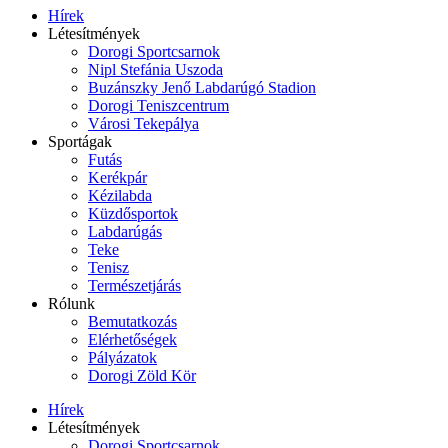
Hírek
Létesítmények
Dorogi Sportcsarnok
Nipl Stefánia Uszoda
Buzánszky Jenő Labdarúgó Stadion
Dorogi Teniszcentrum
Városi Tekepálya
Sportágak
Futás
Kerékpár
Kézilabda
Küzdősportok
Labdarúgás
Teke
Tenisz
Természetjárás
Rólunk
Bemutatkozás
Elérhetőségek
Pályázatok
Dorogi Zöld Kör
Hírek
Létesítmények
Dorogi Sportcsarnok