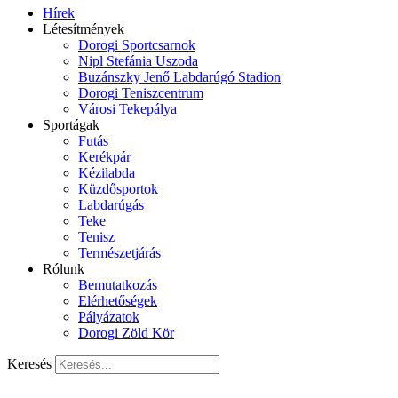
Hírek
Létesítmények
Dorogi Sportcsarnok
Nipl Stefánia Uszoda
Buzánszky Jenő Labdarúgó Stadion
Dorogi Teniszcentrum
Városi Tekepálya
Sportágak
Futás
Kerékpár
Kézilabda
Küzdősportok
Labdarúgás
Teke
Tenisz
Természetjárás
Rólunk
Bemutatkozás
Elérhetőségek
Pályázatok
Dorogi Zöld Kör
Keresés