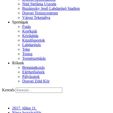
Nipl Stefánia Uszoda
Buzánszky Jenő Labdarúgó Stadion
Dorogi Teniszcentrum
Városi Tekepálya
Sportágak
Futás
Kerékpár
Kézilabda
Küzdősportok
Labdarúgás
Teke
Tenisz
Természetjárás
Rólunk
Bemutatkozás
Elérhetőségek
Pályázatok
Dorogi Zöld Kör
Keresés
2017. július 11.
Nincs hozzászólás