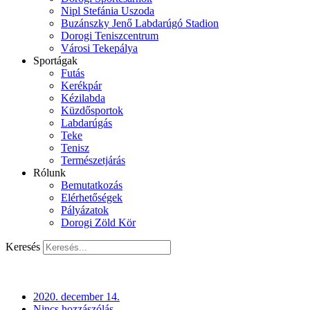
Nipl Stefánia Uszoda
Buzánszky Jenő Labdarúgó Stadion
Dorogi Teniszcentrum
Városi Tekepálya
Sportágak
Futás
Kerékpár
Kézilabda
Küzdősportok
Labdarúgás
Teke
Tenisz
Természetjárás
Rólunk
Bemutatkozás
Elérhetőségek
Pályázatok
Dorogi Zöld Kör
Keresés
2020. december 14.
Nincs hozzászólás