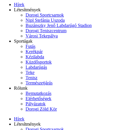
Hírek
Létesítmények
Dorogi Sportcsarnok
Nipl Stefánia Uszoda
Buzánszky Jenő Labdarúgó Stadion
Dorogi Teniszcentrum
Városi Tekepálya
Sportágak
Futás
Kerékpár
Kézilabda
Küzdősportok
Labdarúgás
Teke
Tenisz
Természetjárás
Rólunk
Bemutatkozás
Elérhetőségek
Pályázatok
Dorogi Zöld Kör
Hírek
Létesítmények
Dorogi Sportcsarnok