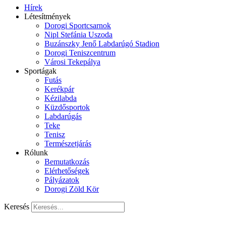
Hírek
Létesítmények
Dorogi Sportcsarnok
Nipl Stefánia Uszoda
Buzánszky Jenő Labdarúgó Stadion
Dorogi Teniszcentrum
Városi Tekepálya
Sportágak
Futás
Kerékpár
Kézilabda
Küzdősportok
Labdarúgás
Teke
Tenisz
Természetjárás
Rólunk
Bemutatkozás
Elérhetőségek
Pályázatok
Dorogi Zöld Kör
Keresés