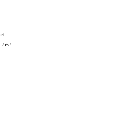
et.
 2 év!