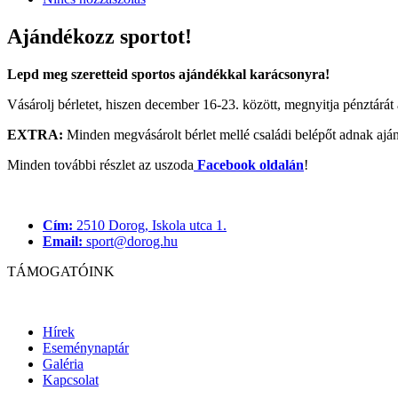
Ajándékozz sportot!
Lepd meg szeretteid sportos ajándékkal karácsonyra!
Vásárolj bérletet, hiszen december 16-23. között, megnyitja pénztárát
EXTRA:
Minden megvásárolt bérlet mellé családi belépőt adnak ajánd
Minden további részlet az uszoda
Facebook oldalán
!
Cím:
2510 Dorog, Iskola utca 1.
Email:
sport@dorog.hu
TÁMOGATÓINK
Hírek
Eseménynaptár
Galéria
Kapcsolat