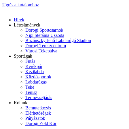
Ugrás a tartalomhoz
Hírek
Létesítmények
Dorogi Sportcsarnok
Nipl Stefánia Uszoda
Buzánszky Jenő Labdarúgó Stadion
Dorogi Teniszcentrum
Városi Tekepálya
Sportágak
Futás
Kerékpár
Kézilabda
Küzdősportok
Labdarúgás
Teke
Tenisz
Természetjárás
Rólunk
Bemutatkozás
Elérhetőségek
Pályázatok
Dorogi Zöld Kör