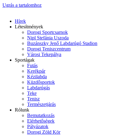
Ugrás a tartalomhoz
Hírek
Létesítmények
Dorogi Sportcsarnok
Nipl Stefánia Uszoda
Buzánszky Jenő Labdarúgó Stadion
Dorogi Teniszcentrum
Városi Tekepálya
Sportágak
Futás
Kerékpár
Kézilabda
Küzdősportok
Labdarúgás
Teke
Tenisz
Természetjárás
Rólunk
Bemutatkozás
Elérhetőségek
Pályázatok
Dorogi Zöld Kör