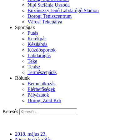
Nipl Stefánia Uszoda
Buzánszky Jenő Labdarúgó Stadion
Dorogi Teniszcentrum
Városi Tekepálya
Sportágak
Futás
Kerékpár
Kézilabda
Küzdősportok
Labdarúgás
Teke
Tenisz
Természetjárás
Rólunk
Bemutatkozás
Elérhetőségek
Pályázatok
Dorogi Zöld Kör
Keresés
2018. május 23.
Nincs hozzászólás