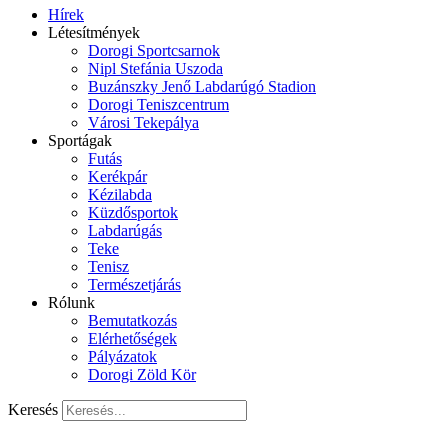
Hírek
Létesítmények
Dorogi Sportcsarnok
Nipl Stefánia Uszoda
Buzánszky Jenő Labdarúgó Stadion
Dorogi Teniszcentrum
Városi Tekepálya
Sportágak
Futás
Kerékpár
Kézilabda
Küzdősportok
Labdarúgás
Teke
Tenisz
Természetjárás
Rólunk
Bemutatkozás
Elérhetőségek
Pályázatok
Dorogi Zöld Kör
Keresés