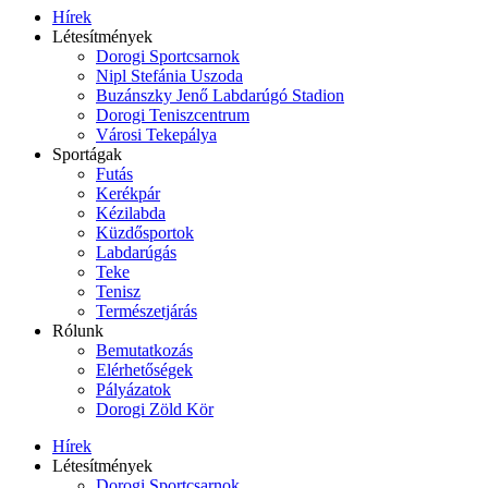
Hírek
Létesítmények
Dorogi Sportcsarnok
Nipl Stefánia Uszoda
Buzánszky Jenő Labdarúgó Stadion
Dorogi Teniszcentrum
Városi Tekepálya
Sportágak
Futás
Kerékpár
Kézilabda
Küzdősportok
Labdarúgás
Teke
Tenisz
Természetjárás
Rólunk
Bemutatkozás
Elérhetőségek
Pályázatok
Dorogi Zöld Kör
Hírek
Létesítmények
Dorogi Sportcsarnok