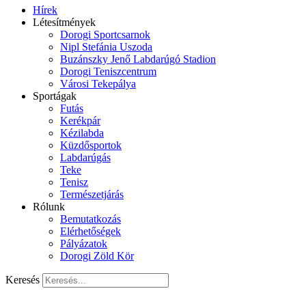
Hírek
Létesítmények
Dorogi Sportcsarnok
Nipl Stefánia Uszoda
Buzánszky Jenő Labdarúgó Stadion
Dorogi Teniszcentrum
Városi Tekepálya
Sportágak
Futás
Kerékpár
Kézilabda
Küzdősportok
Labdarúgás
Teke
Tenisz
Természetjárás
Rólunk
Bemutatkozás
Elérhetőségek
Pályázatok
Dorogi Zöld Kör
Keresés