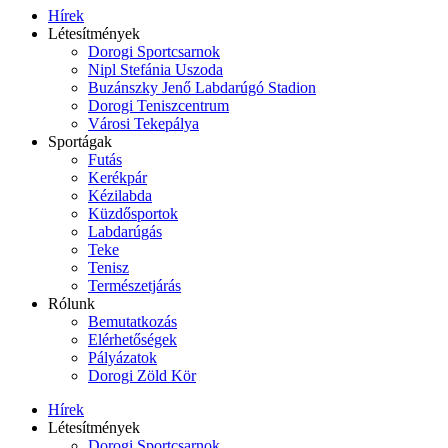
Hírek
Létesítmények
Dorogi Sportcsarnok
Nipl Stefánia Uszoda
Buzánszky Jenő Labdarúgó Stadion
Dorogi Teniszcentrum
Városi Tekepálya
Sportágak
Futás
Kerékpár
Kézilabda
Küzdősportok
Labdarúgás
Teke
Tenisz
Természetjárás
Rólunk
Bemutatkozás
Elérhetőségek
Pályázatok
Dorogi Zöld Kör
Hírek
Létesítmények
Dorogi Sportcsarnok