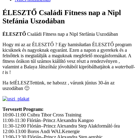
ÉLESZTŐ Családi Fitness nap a Nipl
Stefánia Uszodában
ÉLESZTŐ
Családi Fitness nap a Nipl Stefánia Uszodában
Hogy mi az az ÉLESZTŐ ? Egy hamisítatlan ÉLESZTŐ program
kicsiknek és nagyoknak egyaránt. Ezen a napon a gyerekek és a
felnőttek is megtalálják a maguknak megfelelő mozgásformákat. A
fitness órákon túl számos kiállító vesz részt a rendezvényen ,
valamint a Balaya Játszóház jóvoltából kipróbálhatjátok a
waterball-
t
is !
Ha felÉLESZTettünk, ne habozz , várunk június 30-án az
uszodában 🙂
Tervezett Program:
10:00-11:00 Csibra Tibor Cross Training
11:00-11:30 Flórián–Princz Alexandra Kangoo
11:30-12:00 Flórián–Princz Alexandra Step Alakformáló óra
12:00-13:00 Boros Andi WALKenergie
13:00-13:30 Flórián–Princz Alexandra Step aerobic