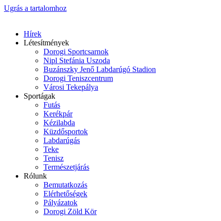
Ugrás a tartalomhoz
Hírek
Létesítmények
Dorogi Sportcsarnok
Nipl Stefánia Uszoda
Buzánszky Jenő Labdarúgó Stadion
Dorogi Teniszcentrum
Városi Tekepálya
Sportágak
Futás
Kerékpár
Kézilabda
Küzdősportok
Labdarúgás
Teke
Tenisz
Természetjárás
Rólunk
Bemutatkozás
Elérhetőségek
Pályázatok
Dorogi Zöld Kör