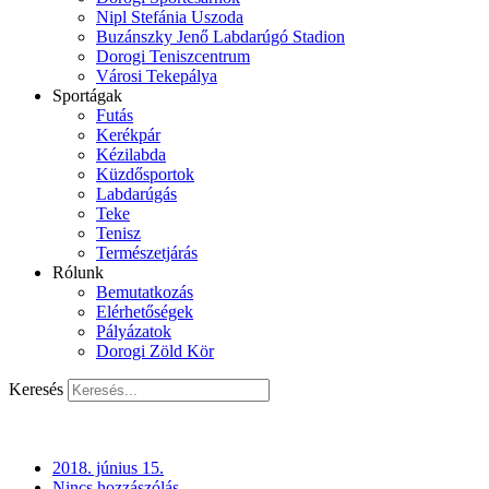
Nipl Stefánia Uszoda
Buzánszky Jenő Labdarúgó Stadion
Dorogi Teniszcentrum
Városi Tekepálya
Sportágak
Futás
Kerékpár
Kézilabda
Küzdősportok
Labdarúgás
Teke
Tenisz
Természetjárás
Rólunk
Bemutatkozás
Elérhetőségek
Pályázatok
Dorogi Zöld Kör
Keresés
2018. június 15.
Nincs hozzászólás