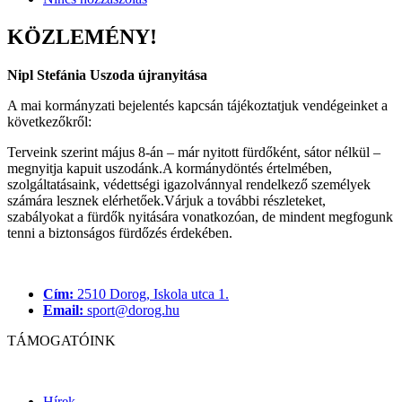
KÖZLEMÉNY!
Nipl Stefánia Uszoda újranyitása
A mai kormányzati bejelentés kapcsán tájékoztatjuk vendégeinket a
következőkről:
Terveink szerint május 8-án – már nyitott fürdőként, sátor nélkül –
megnyitja kapuit uszodánk.A kormánydöntés értelmében,
szolgáltatásaink, védettségi igazolvánnyal rendelkező személyek
számára lesznek elérhetőek.Várjuk a további részleteket,
szabályokat a fürdők nyitására vonatkozóan, de mindent megfogunk
tenni a biztonságos fürdőzés érdekében.
Cím:
2510 Dorog, Iskola utca 1.
Email:
sport@dorog.hu
TÁMOGATÓINK
Hírek