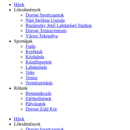
Hírek
Létesítmények
Dorogi Sportcsarnok
Nipl Stefánia Uszoda
Buzánszky Jenő Labdarúgó Stadion
Dorogi Teniszcentrum
Városi Tekepálya
Sportágak
Futás
Kerékpár
Kézilabda
Küzdősportok
Labdarúgás
Teke
Tenisz
Természetjárás
Rólunk
Bemutatkozás
Elérhetőségek
Pályázatok
Dorogi Zöld Kör
Hírek
Létesítmények
Dorogi Sportcsarnok