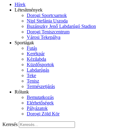
Hírek
Létesítmények
Dorogi Sportcsarnok
Nipl Stefánia Uszoda
Buzánszky Jenő Labdarúgó Stadion
Dorogi Teniszcentrum
Városi Tekepálya
Sportágak
Futás
Kerékpár
Kézilabda
Küzdősportok
Labdarúgás
Teke
Tenisz
Természetjárás
Rólunk
Bemutatkozás
Elérhetőségek
Pályázatok
Dorogi Zöld Kör
Keresés