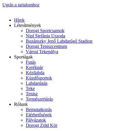
Ugrás a tartalomhoz
Hírek
Létesítmények
Dorogi Sportcsarnok
Nipl Stefánia Uszoda
Buzánszky Jenő Labdarúgó Stadion
Dorogi Teniszcentrum
Városi Tekepálya
Sportágak
Futás
Kerékpár
Kézilabda
Küzdősportok
Labdarúgás
Teke
Tenisz
Természetjárás
Rólunk
Bemutatkozás
Elérhetőségek
Pályázatok
Dorogi Zöld Kör