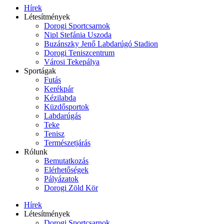
Hírek
Létesítmények
Dorogi Sportcsarnok
Nipl Stefánia Uszoda
Buzánszky Jenő Labdarúgó Stadion
Dorogi Teniszcentrum
Városi Tekepálya
Sportágak
Futás
Kerékpár
Kézilabda
Küzdősportok
Labdarúgás
Teke
Tenisz
Természetjárás
Rólunk
Bemutatkozás
Elérhetőségek
Pályázatok
Dorogi Zöld Kör
Hírek
Létesítmények
Dorogi Sportcsarnok