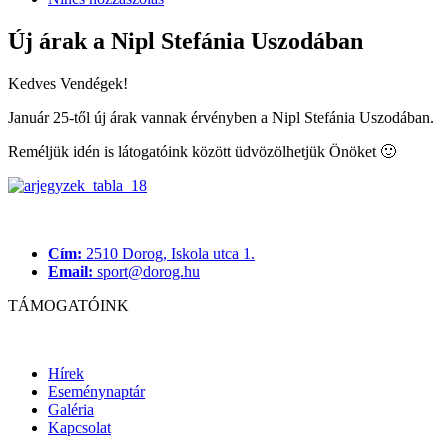
Új árak a Nipl Stefánia Uszodában
Kedves Vendégek!
Január 25-től új árak vannak érvényben a Nipl Stefánia Uszodában.
Reméljük idén is látogatóink között üdvözölhetjük Önöket 🙂
Cím:
2510 Dorog, Iskola utca 1.
Email:
sport@dorog.hu
TÁMOGATÓINK
Hírek
Eseménynaptár
Galéria
Kapcsolat