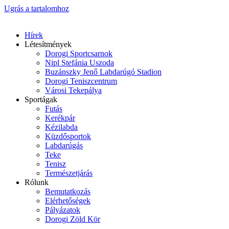
Ugrás a tartalomhoz
Hírek
Létesítmények
Dorogi Sportcsarnok
Nipl Stefánia Uszoda
Buzánszky Jenő Labdarúgó Stadion
Dorogi Teniszcentrum
Városi Tekepálya
Sportágak
Futás
Kerékpár
Kézilabda
Küzdősportok
Labdarúgás
Teke
Tenisz
Természetjárás
Rólunk
Bemutatkozás
Elérhetőségek
Pályázatok
Dorogi Zöld Kör