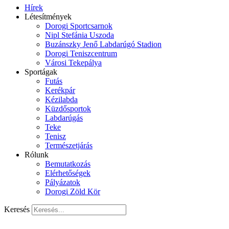
Hírek
Létesítmények
Dorogi Sportcsarnok
Nipl Stefánia Uszoda
Buzánszky Jenő Labdarúgó Stadion
Dorogi Teniszcentrum
Városi Tekepálya
Sportágak
Futás
Kerékpár
Kézilabda
Küzdősportok
Labdarúgás
Teke
Tenisz
Természetjárás
Rólunk
Bemutatkozás
Elérhetőségek
Pályázatok
Dorogi Zöld Kör
Keresés