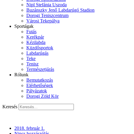
Nipl Stefánia Uszoda
Buzánszky Jenő Labdarúgó Stadion
Dorogi Teniszcentrum
Városi Tekepálya
Sportágak
Futás
Kerékpár
Kézilabda
Küzdősportok
Labdarúgás
Teke
Tenisz
Természetjárás
Rólunk
Bemutatkozás
Elérhetőségek
Pályázatok
Dorogi Zöld Kör
Keresés
2018. február 1.
Nincs hozzászólás